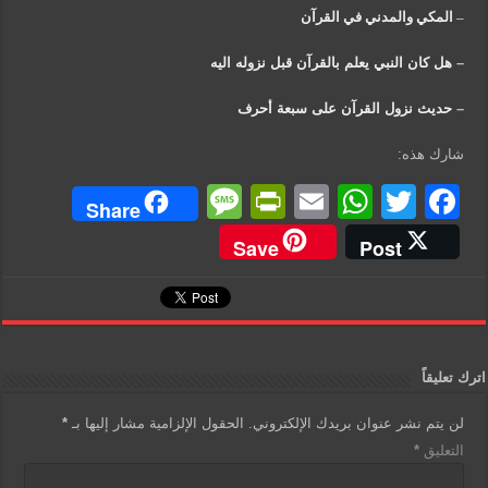
–
المكي والمدني في القرآن
–
هل كان النبي يعلم بالقرآن قبل نزوله اليه
–
حديث نزول القرآن على سبعة أحرف
شارك هذه:
M
Pr
E
W
T
F
Share
e
in
m
h
wi
a
Save
Post
ss
tF
ail
at
tt
c
a
ri
s
er
e
g
e
A
b
e
n
p
o
اترك تعليقاً
dl
p
o
لن يتم نشر عنوان بريدك الإلكتروني.
الحقول الإلزامية مشار إليها بـ
*
y
k
التعليق
*