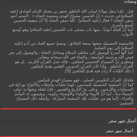
ومضات
قيل : لمّـا سئل مولانا لسان الله الناطق جعفر بن محمّد الإمام الصادق (عليه
السلام)عن حديث « إنّ الحسين مصباح الهدى وسفينة النجاة » : ألستم أنتم
سفن النجاة ؟ فقال (عليه السلام) : كلّنا سفن النجاة إلاّ أنّ سفينة الحسين
أوسع وأسرع.
كما أنّ للجنّة أبواباً ، منها باب يسمّى باب الحسين (عليه السلام) وهو أوسع
الأبواب.
فالسفينة الحسينيّة سعتها بسعة الخلائق ، وتضمّ جميع العباد من آدم (عليه
السلام) إلى يوم القيامة.
كما أنّها أسرع للوصول إلى شاطئ السلام وساحل النجاة ، والوصول إلى بحر
فيض الله ورحمته الواسعة ، والفناء في الله سبحانه وتعالى.
وبنظري إنّ المصباح الحسيني للمتّقين ، فإنّه عدل القرآن الكريم ، بل هو
القرآن الناطق ، وإذا كان القرآن التدويني العلمي هدىً للمتّقين :
( ذلِكَ الكِتابُ لا رَيْبَ فيهِ هُدىً لِلْمُتَّقينَ )[3].
فكذلك القرآن التكويني العملي ، فهو مصباح الهدى للمتّقين.
كما أنّ السفينة الحسينيّة للمذنبين ، لهما تجلّيات وأشعّات والألواح نورانيّة في
السماوات والأرضين ، وعلى مرّ التأريخ والعصور ، فإنّ لقتله وشهادته تبكي
السماء دماً ، كما أنّ الأنبياء والأولياء والأوصياء يبكونه ، ويقيمون له المآتم
والعزاء ، إنّما هو من تجلّيات تلك السفينة المباركة ، وأشعّة ذلك المصباح
الميمون.
أعمال شهر صفر
أعمال شهر صفر