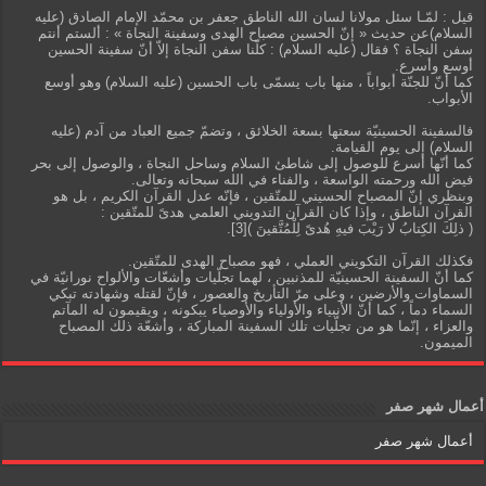
قيل : لمّـا سئل مولانا لسان الله الناطق جعفر بن محمّد الإمام الصادق (عليه
السلام)عن حديث « إنّ الحسين مصباح الهدى وسفينة النجاة » : ألستم أنتم
سفن النجاة ؟ فقال (عليه السلام) : كلّنا سفن النجاة إلاّ أنّ سفينة الحسين
أوسع وأسرع.
كما أنّ للجنّة أبواباً ، منها باب يسمّى باب الحسين (عليه السلام) وهو أوسع
الأبواب.
فالسفينة الحسينيّة سعتها بسعة الخلائق ، وتضمّ جميع العباد من آدم (عليه
السلام) إلى يوم القيامة.
كما أنّها أسرع للوصول إلى شاطئ السلام وساحل النجاة ، والوصول إلى بحر
فيض الله ورحمته الواسعة ، والفناء في الله سبحانه وتعالى.
وبنظري إنّ المصباح الحسيني للمتّقين ، فإنّه عدل القرآن الكريم ، بل هو
القرآن الناطق ، وإذا كان القرآن التدويني العلمي هدىً للمتّقين :
( ذلِكَ الكِتابُ لا رَيْبَ فيهِ هُدىً لِلْمُتَّقينَ )[3].
فكذلك القرآن التكويني العملي ، فهو مصباح الهدى للمتّقين.
كما أنّ السفينة الحسينيّة للمذنبين ، لهما تجلّيات وأشعّات والألواح نورانيّة في
السماوات والأرضين ، وعلى مرّ التأريخ والعصور ، فإنّ لقتله وشهادته تبكي
السماء دماً ، كما أنّ الأنبياء والأولياء والأوصياء يبكونه ، ويقيمون له المآتم
والعزاء ، إنّما هو من تجلّيات تلك السفينة المباركة ، وأشعّة ذلك المصباح
الميمون.
أعمال شهر صفر
أعمال شهر صفر