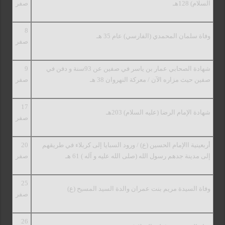
السلام) 128هـ
صفر
8
وفاة سلمان المحمدي (الفارسي) عام 35 هـ
صفر
شهادة الصحابي عمار بن ياسر في صفين عن 93سنة و دفن في
9
صفين حيث مزاره الآن / معركة النهروان 38 هـ
صفر
17
شهادة الإمام الرضا (عليه السلام) 203هـ
صفر
أربعينية االإمام الحسين (ع) / ورود السبايا إلى كربلاء في طريقهم
20
إلى مدينة جدهم رسول الله (صلى الله عليه و آله ) 61 هـ
صفر
25
وفاة السيدة مريم بنت عمران والدة السيد المسيح (ع)
صفر
26