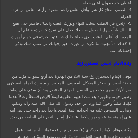
أعطي حسده وإن ابتلي خذله.
4- الغضب مفتاح كل شر. وأقل الناس راحة الحقود، وأزهد الناس من ترك
الحرام.
5- الإلحاح في الطلب يسلب البهاء ويورث التعب والعناء. فاصبر حتى يفتح
الله لك باباً يسهل الدخول فيه، فلا تعجل على ثمرة لا تدرك، فاعلم أن
المدبر لك أعلم بالوقت الذي يصلح حالك فيه فثق بخبرته في جميع أمورك.
6- كفاك أدباً تجنبك ما تكره من غيرك. خير إخوانك من نسي ذنبك وذكر
إحسانك إليه.
وفاة الإمام الحسن العسكري (ع):
توفي الإمام العسكري (ع) سنة 260 من الهجرة بعد أربع سنوات مرّت من
خلافة أحمد بن جعفر المتوكل المعروف بالمعتمد. ولم يترك الإمام العسكري
من الأولاد سوى محمد بن الحسن المهدي المنتظر بعد أن مضى على إمامته
وطول حياته وظهوره بعد تلك الغيبة الطويلة ليملأ الأرض قسطاً وعدلاً بعدما
مُلِئَتْ ظلماً وجوراً كما ورد عن جده رسول الله صلى الله عليه وآله وسلم،
وتوالت النصوص عليه من أجداده أئمة الهدى واحداً بعد واحد حتى نص أبيه
على إمامته وغيبته وظهوره كما اعتاد كل إمام بالنص على الخليفة من بعده.
وكانت وفاة الإمام العسكري (ع) بعد مرض رافقه ثمانية أيام نتيجة عمل
عدواني قام به المعتمد العباسي فدسَّ إليه من وضع السمّْ في طعامه.