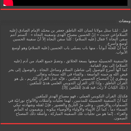
ومضات
قيل : لمّـا سئل مولانا لسان الله الناطق جعفر بن محمّد الإمام الصادق (عليه
السلام)عن حديث « إنّ الحسين مصباح الهدى وسفينة النجاة » : ألستم أنتم
سفن النجاة ؟ فقال (عليه السلام) : كلّنا سفن النجاة إلاّ أنّ سفينة الحسين
أوسع وأسرع.
كما أنّ للجنّة أبواباً ، منها باب يسمّى باب الحسين (عليه السلام) وهو أوسع
الأبواب.
فالسفينة الحسينيّة سعتها بسعة الخلائق ، وتضمّ جميع العباد من آدم (عليه
السلام) إلى يوم القيامة.
كما أنّها أسرع للوصول إلى شاطئ السلام وساحل النجاة ، والوصول إلى بحر
فيض الله ورحمته الواسعة ، والفناء في الله سبحانه وتعالى.
وبنظري إنّ المصباح الحسيني للمتّقين ، فإنّه عدل القرآن الكريم ، بل هو
القرآن الناطق ، وإذا كان القرآن التدويني العلمي هدىً للمتّقين :
( ذلِكَ الكِتابُ لا رَيْبَ فيهِ هُدىً لِلْمُتَّقينَ )[3].
فكذلك القرآن التكويني العملي ، فهو مصباح الهدى للمتّقين.
كما أنّ السفينة الحسينيّة للمذنبين ، لهما تجلّيات وأشعّات والألواح نورانيّة في
السماوات والأرضين ، وعلى مرّ التأريخ والعصور ، فإنّ لقتله وشهادته تبكي
السماء دماً ، كما أنّ الأنبياء والأولياء والأوصياء يبكونه ، ويقيمون له المآتم
والعزاء ، إنّما هو من تجلّيات تلك السفينة المباركة ، وأشعّة ذلك المصباح
الميمون.