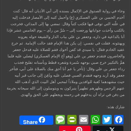
وجاء في رواية الصدوق في الإكمال بسنده إلى أبي الأديان أنه قال: كنت
أخدم الحسن بن علي العسكري (ع) وأحمل كتبه إلى الأمصار فدخلت إليه
في علّته التي توفى فيها فكتب كتباً وقال: تمضي بها إلى المدائن، فخرجت
بالكتب وأخذت جواباتها ورجعت إلى – سُرَّ من رأى – يوم الخامس عشر فإذا
أنا بالداعية في داره، وجعفر بن علي بباب الدار والشيعة حوله يعزونه
ويهنئونه. فقلت في نفسي: إن يكن هذا الإمام فقد حالت الإمامة. ثم خرج
عقيد الخادم فقال: يا سيدي قد كفن أخوك فقم للصلاة عليه فدخل جعفر
والحاضرون فتقدم جعفر بن علي (وهو أخ الإمام العسكري) ليصلي عليه فلما
همَّ بالتكبير خرج صبي بوجهه سُمرة وشعره قطط وبأسنانه تفليح فجذب
رداء جعفر بن علي وقال: (تأخر يا عم أنا أحق منك بالصلاة على أبي، فتأخر
جعفر وقد أربد وجهه فتقدم الصبي فصلى عليه ودُفِنَ إلى جانب قبر أبيه
حيث مشهدهما كعبة للوافدين وملاذاً لمحبي أهل البيت الذي أذهب الله
عنهم الرجس وطهرهم تطهيراً يتبركون به ويتوسلون إلى الله سيحانه بحرمة
من دفن في ثراه أن يدخلهم في رحمته ويجعلهم على الحق والهدى.
شارك هذه:
M
Pr
E
W
T
F
Share
e
in
m
h
wi
a