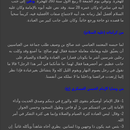
للهجرة. وتوفي يوم الجمعة 8 ربيع الأول سنة 260 للهجرة.
ودفن
إلى جنب
أبيه في سامراء وكان عمره 28 سنة. وقد نص عليه أبوه بالإمامة وكان عليه
السلام أفضل أهل زمانه بعد أبيه لاجتماع صفات الأفضلية فيه، كريماً سخياً
ما قصده ذو حاجة ورجع خائباً. وكان على جانب كبير من العبادة.
من كراماته (عليه السلام):
لما حبسه المعتمد العباسي عند صالح بن وصيف طلب جماعة من العباسيين
أن يضيِّق عليه ويعامله معاملة خشنة فقال لهم صالح: ما أصنع وقد وكلت به
رجلين شرسين أشر ما يكونان فصارا من العبادة والصلاة والصيام على
جانب عظيم. ثم أحضرهما فقال لهما: ما شأنكما في أمر هذا الرجل؟ قالا ما
نقول في رجل يصوم النهار ويقوم الليل كله ولا يتشاغل بغيرعبادة فإذا نظر
إلينا إرتعدت فرائصنا وداخلنا ما لا نملكه من أنفسنا.
من وصايا الإمام الحسن العسكري (ع):
1- قال الإمام: أوصيكم بتقوى الله والورع في دينكم وصدق الحديث وأداء
الأمانة إلى من ائتمنكم من برّ أو فاجر، وطول السجود وحسن الجوار.
2- وقال: ليس العبادة كثرة الصيام والصلاة وإنما هي كثرة التفكر في أمر
الله.
3- بئس عبد يكون ذا وجهين وذا لسانين. يطري أخاه شاهداً ويأكله غائباً. إن