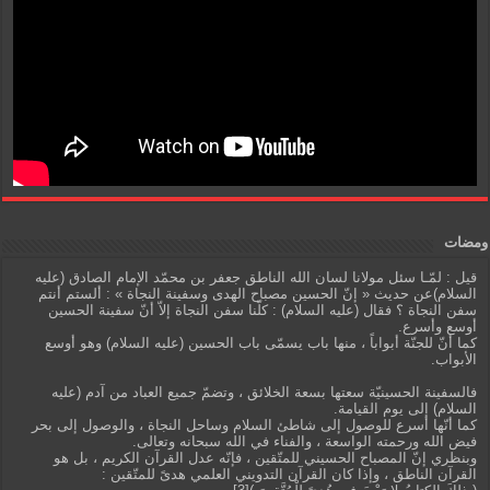
ومضات
قيل : لمّـا سئل مولانا لسان الله الناطق جعفر بن محمّد الإمام الصادق (عليه
السلام)عن حديث « إنّ الحسين مصباح الهدى وسفينة النجاة » : ألستم أنتم
سفن النجاة ؟ فقال (عليه السلام) : كلّنا سفن النجاة إلاّ أنّ سفينة الحسين
أوسع وأسرع.
كما أنّ للجنّة أبواباً ، منها باب يسمّى باب الحسين (عليه السلام) وهو أوسع
الأبواب.
فالسفينة الحسينيّة سعتها بسعة الخلائق ، وتضمّ جميع العباد من آدم (عليه
السلام) إلى يوم القيامة.
كما أنّها أسرع للوصول إلى شاطئ السلام وساحل النجاة ، والوصول إلى بحر
فيض الله ورحمته الواسعة ، والفناء في الله سبحانه وتعالى.
وبنظري إنّ المصباح الحسيني للمتّقين ، فإنّه عدل القرآن الكريم ، بل هو
القرآن الناطق ، وإذا كان القرآن التدويني العلمي هدىً للمتّقين :