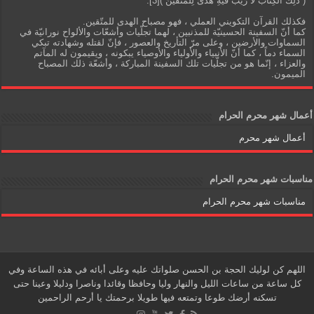
( ذلِكَ الكِتابُ لا رَيْبَ فيهِ هُدىً لِلْمُتَّقينَ )[3].
فكذلك القرآن التكويني العملي ، فهو مصباح الهدى للمتّقين.
كما أنّ السفينة الحسينيّة للمذنبين ، لهما تجلّيات وأشعّات والألواح نورانيّة في
السماوات والأرضين ، وعلى مرّ التأريخ والعصور ، فإنّ لقتله وشهادته تبكي
السماء دماً ، كما أنّ الأنبياء والأولياء والأوصياء يبكونه ، ويقيمون له المآتم
والعزاء ، إنّما هو من تجلّيات تلك السفينة المباركة ، وأشعّة ذلك المصباح
الميمون.
أعمال شهر محرم الحرام
أعمال شهر محرم
مناسبات شهر محرم الحرام
مناسبات شهر محرم الحرام
اللهم كن لوليك الحجة بن الحسن صلواتك عليه وعلى أبائه في هذه الساعة وفي
كل ساعة من ساعات الليل والنهار وليا وحافظا وقائدا وناصرا ودليلا وعينا حتى
تسكنه أرضك طوعا وتمتعه فيها طويلا برحمتك يا أرحم الراحمين