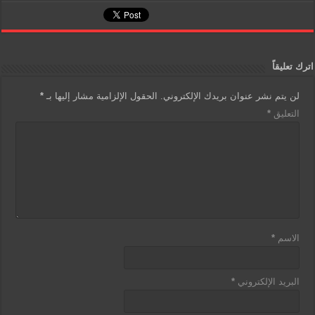
a
ri
s
er
e
g
e
A
b
e
n
p
o
اترك تعليقاً
dl
p
o
لن يتم نشر عنوان بريدك الإلكتروني.
الحقول الإلزامية مشار إليها بـ
*
y
k
التعليق
*
الاسم
*
البريد الإلكتروني
*