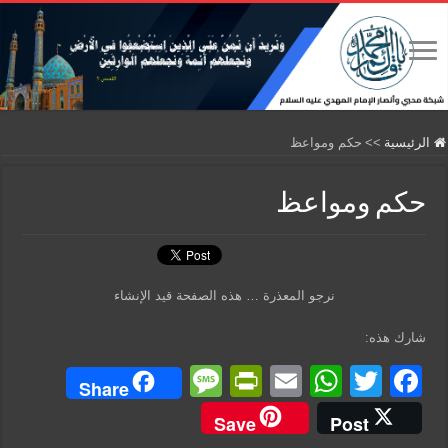
الرئيسية
>>
حكم ومواعظ
حكم ومواعظ
نرجو المعذرة … هذه الصفحة قيد الإنشاء
شارك هذه:
M
Pr
E
W
T
F
Share
e
in
m
h
wi
a
Save
Post
ss
tF
ail
at
tt
c