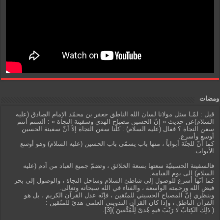
ومضات
قيل : لمّـا سئل مولانا لسان الله الناطق جعفر بن محمّد الإمام الصادق (عليه
السلام)عن حديث « إنّ الحسين مصباح الهدى وسفينة النجاة » : ألستم أنتم
سفن النجاة ؟ فقال (عليه السلام) : كلّنا سفن النجاة إلاّ أنّ سفينة الحسين
أوسع وأسرع.
كما أنّ للجنّة أبواباً ، منها باب يسمّى باب الحسين (عليه السلام) وهو أوسع
الأبواب.
فالسفينة الحسينيّة سعتها بسعة الخلائق ، وتضمّ جميع العباد من آدم (عليه
السلام) إلى يوم القيامة.
كما أنّها أسرع للوصول إلى شاطئ السلام وساحل النجاة ، والوصول إلى بحر
فيض الله ورحمته الواسعة ، والفناء في الله سبحانه وتعالى.
وبنظري إنّ المصباح الحسيني للمتّقين ، فإنّه عدل القرآن الكريم ، بل هو
القرآن الناطق ، وإذا كان القرآن التدويني العلمي هدىً للمتّقين :
( ذلِكَ الكِتابُ لا رَيْبَ فيهِ هُدىً لِلْمُتَّقينَ )[3].