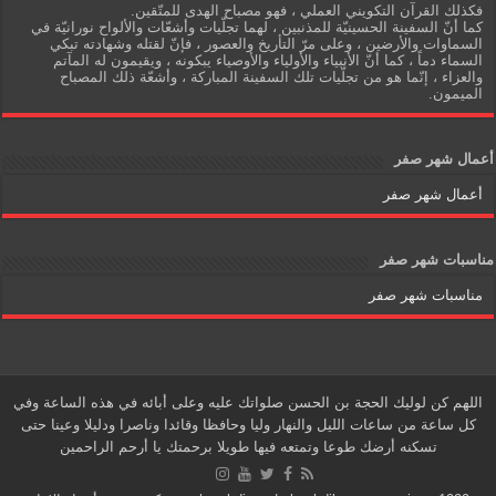
فكذلك القرآن التكويني العملي ، فهو مصباح الهدى للمتّقين.
كما أنّ السفينة الحسينيّة للمذنبين ، لهما تجلّيات وأشعّات والألواح نورانيّة في
السماوات والأرضين ، وعلى مرّ التأريخ والعصور ، فإنّ لقتله وشهادته تبكي
السماء دماً ، كما أنّ الأنبياء والأولياء والأوصياء يبكونه ، ويقيمون له المآتم
والعزاء ، إنّما هو من تجلّيات تلك السفينة المباركة ، وأشعّة ذلك المصباح
الميمون.
أعمال شهر صفر
أعمال شهر صفر
مناسبات شهر صفر
مناسبات شهر صفر
اللهم كن لوليك الحجة بن الحسن صلواتك عليه وعلى أبائه في هذه الساعة وفي
كل ساعة من ساعات الليل والنهار وليا وحافظا وقائدا وناصرا ودليلا وعينا حتى
تسكنه أرضك طوعا وتمتعه فيها طويلا برحمتك يا أرحم الراحمين