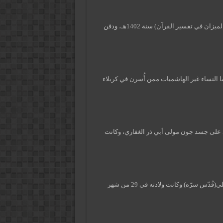
– وفاة العلامة السيد محمد حسين الطباطبائي صاحب الكتاب الشهير (الميزان في تفسير القرآن) سنة 1402هـ، ودفن
م، أما النساء غير الهاشميات ممن أُسرن في كربلاء
 على جسد جون مولى أبي ذر الغفاري، وكانت
– سنة 726هـ تُوفّي الشيخ العلامة جمال المولى الحسن بن المطهر الحلي(قُدّس سرّه) وكانت ولادته في 29 من شهر