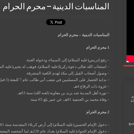
المناسبات الدينية – محرم الحرام
المناسبات الدينية
–
محرم الحرام
1 محرم الحرام
– رفع إدريس(عليه السلام) إلى السماء، ودخوله الجنة.
– استجاب الله تعالى دعوة زكريا(عليه السلام)، فوهب له يحيى(عليه الس
– وصول أصحاب الفيل إلى مكة لهدم الكعبة المشرفة.
– بداية الحصار على المسلمين في شعب أبي طالب عام 7 للبعثة (3 قبل الهجرة).
– غزوة ذات الرقاع 4هـ.
– ثورة أهل المدينة ضد يزيد بن معاوية (لعنه الله) سنة 63هـ.
م
– وفاة محمد بن الحنفية 81هـ، عن عمر بلغ 65 سنة.
اة
2 محرم الحرام
ميع
– دخول الإمام الحسين(عليه السلام) إلى أرض كربلاء المقدسة سنة 61هـ.
– دخول الإمام الجواد(عليه السلام) 