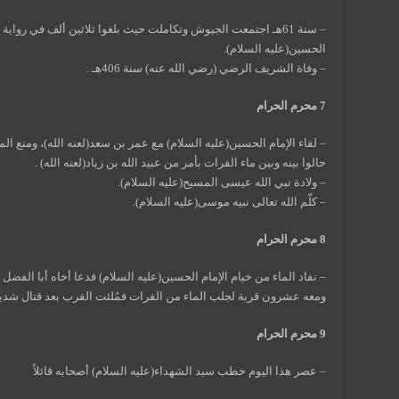
– سنة 61هـ اجتمعت الجيوش وتكاملت حيث بلغوا ثلاثين ألف في روا
الحسين(عليه السلام).
– وفاة الشريف الرضي (رضي الله عنه) سنة 406هـ .
7 محرم الحرام
– لقاء الإمام الحسين(عليه السلام) مع عمر بن سعد(لعنه الله)، ومنع ال
حالوا بينه وبين ماء الفرات بأمر من عبيد الله بن زياد(لعنه الله) .
– ولادة نبي الله عيسى المسيح(عليه السلام).
– كلّم الله تعالى نبيه موسى(عليه السلام).
8 محرم الحرام
– نفاد الماء من خيام الإمام الحسين(عليه السلام) فدعا أخاه أبا الفضل 
ومعه عشرون قربة لجلب الماء من الفرات فمُلئت القرب بعد قتال شديد
9 محرم الحرام
– عصر هذا اليوم خطب سيد الشهداء(عليه السلام) أصحابه قائلاً