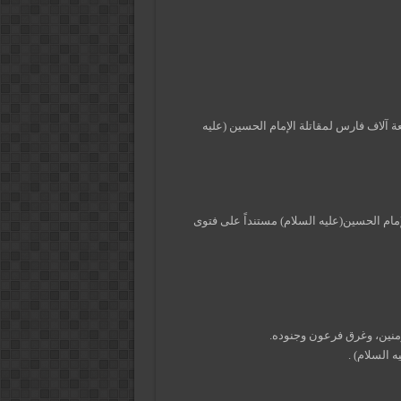
لعنه الله) إلى كربلاء المقدسة سنة 61هـ في أربعة آلاف فارس لمقاتلة الإمام الحسين (عليه
وفة سنة 61هـ يحرّض على حرب الإمام الحسين(عليه السلام) مستنداً على فتوى
ؤمنين، وغرق فرعون وجنوده.
 السلام) .