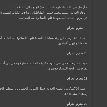
– أرسل نبي الله سليمان(عليه السلام) الهدهد الى مملكة سبأ.
في حرم السيدة المعصومة(عليها السلام) بقم المقدسة.
19 محرم الحرام
– سنة 61هـ أرسل ابن زياد سبايا آل البيت(عليهم السلام) الى الشا
فقد شفع فيهن أقوامهن.
20 محرم الحرام
– بعد عشرة أيام من دفن شهداء كربلاء المقدسة عثر قوم من بني أسد
تفوح منه رائحة المسك فدفنوه.
21 محرم الحرام
رمضان سنة 648هـ.
22 محرم الحرام