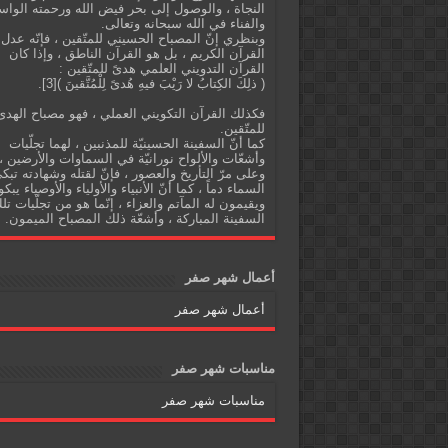
النجاة ، والوصول إلى بحر فيض الله ورحمته الواس
والفناء في الله سبحانه وتعالى.
وبنظري إنّ المصباح الحسيني للمتّقين ، فإنّه عدل
القرآن الكريم ، بل هو القرآن الناطق ، وإذا كان
القرآن التدويني العلمي هدىً للمتّقين :
( ذلِكَ الكِتابُ لا رَيْبَ فيهِ هُدىً لِلْمُتَّقينَ )[3].
فكذلك القرآن التكويني العملي ، فهو مصباح الهدى
للمتّقين.
كما أنّ السفينة الحسينيّة للمذنبين ، لهما تجلّيات
وأشعّات والألواح نورانيّة في السماوات والأرضين ،
وعلى مرّ التأريخ والعصور ، فإنّ لقتله وشهادته تبك
السماء دماً ، كما أنّ الأنبياء والأولياء والأوصياء يبكو
ويقيمون له المآتم والعزاء ، إنّما هو من تجلّيات تل
السفينة المباركة ، وأشعّة ذلك المصباح الميمون.
أعمال شهر صفر
أعمال شهر صفر
مناسبات شهر صفر
مناسبات شهر صفر