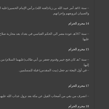
– سنة 61هـ أمر عبيد الله بن زياد(لعنه الله) برأس الإمام الحسين(ع
والصبيان لترويعهم وإحزانهم.
14 محرم الحرام
– سنة 567هـ عودة مصر الى الحكم العباسي في بغداد بعد محاربة ص
عليها.
15 محرم الحرام
– سنة 7هـ كان فتح خيبر وقدوم جعفر بن أبي طالب(عليهما السلام) 
إليها.
– في أول البعثة تم جعل (بيت المقدس) قبلة للمسلمين .
17 محرم الحرام
– انصرف من بقي من أصحاب الفيل عن مكة بعد نزول عذاب الله عليهم
18 محرم الحرام