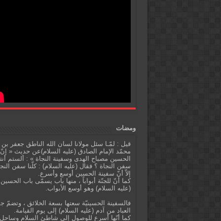
ومضات
قيل : لمّـا سئل مولانا لسان الله الناطق جعفر بن
محمّد الإمام الصادق (عليه السلام)عن حديث « إنّ
الحسين مصباح الهدى وسفينة النجاة » : ألستم أنت
سفن النجاة ؟ فقال (عليه السلام) : كلّنا سفن النج
إلاّ أنّ سفينة الحسين أوسع وأسرع.
كما أنّ للجنّة أبواباً ، منها باب يسمّى باب الحسين
(عليه السلام) وهو أوسع الأبواب.
فالسفينة الحسينيّة سعتها بسعة الخلائق ، وتضمّ ج
العباد من آدم (عليه السلام) إلى يوم القيامة.
كما أنّها أسرع للوصول إلى شاطئ السلام وساحل