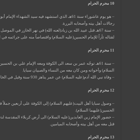
10 محرم الحرام
– هو يوم عاشوراء سنة 61هـ الذي استشهد فيه سيد الشهدا
رجالات أهل بيته وأصحابه البررة.
– سنة 67هـ قتل عبيد الله بن زياد(لعنه الله) في نهر الخازر في الم
لقتاله ثأراً للإمام الحسين(عليه السلام) واقتصاصاً منه على جرائمه في
11 محرم الحرام
– سنة 61هـ توجّه عمر بن سعد الى الكوفة ومعه الإمام علي بن الحس
السلام) وأخواته ومن كان معه من النساء والصبيان سبايا.
– وفاة نبي الله آدم(عليه السلام) عن عمر يناهز 930 سنة وقيل في الخامس عشر من محرم .
12 محرم الحرام
– وصول سبايا أهل البيت(عليهم السلام) إلى الكوفة على أربعين جملاً ف
الحسين(عليهما السلام).
– حضور الإمام زين العابدين(عليه السلام) الى أرض كربلاء المقدسة لد
قتل معه من أهل بيته وأصحابه الميامين.
13 محرم الحرام