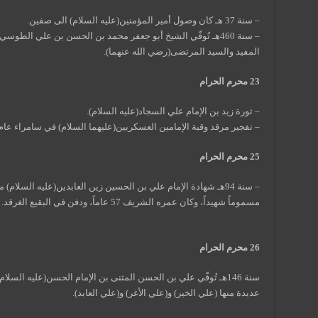
– سنة 37 هـ كان وصول أمير المؤمنين(عليه السلام) الى صفين.
– سنة 460هـ تُوفّي الشيخ أبو جعفر محمد بن الحسن بن علي الطو
المفيد والسيد المرتضى(رضي الله عنهما).
23 محرم الحرام
– ثورة زيد بن الإمام علي السجاد(عليه السلام).
– تفجير مرقد وقبة الإمامين العسكريين(عليهما السلام) في سامراء عام 1427هـ
25 محرم الحرام
– سنة 94هـ شهادة الإمام علي بن الحسين زين العابدين(عليه السلا
مسموماً شهيداً، وكان عمره الشريف 57 عاماً، ودفن في البقيع الغرقد.
26 محرم الحرام
سنة 146هـ تُوفّي علي بن الحسن المثنى بن الإمام الحسن(عليه ا
عديدة منها (علي الخير) و(علي الأغر) و(علي العابد).