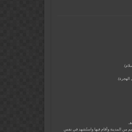
لام).
بغداد عام 220هـ لما أشخصه المعتصم من المدينة وأقام فيها واستُشهد في نفس