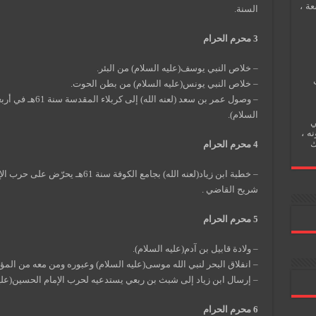
عة ،
السنة.
3 محرم الحرام
– خلاص النبي يوسف(عليه السلام) من البئر.
– خلاص النبي يونس(عليه السلام) من بطن الحوت.
– وصول عمر بن سعد (
السلام).
ي
نه ،
ك
4 محرم الحرام
– خطبة ابن زياد(لعنه الله) بجامع الك
شريح القاضي .
5 محرم الحرام
– ولادة قابيل بن آدم(عليه السلام).
– انفلاق البحر لنبي الله موسى(عليه السلام) وعبوره ومن معه من الم
– إرسال ابن زياد إلى شبث بن ربعي يستدعيه لحرب الإمام الحسين(عليه
6 محرم الحرام