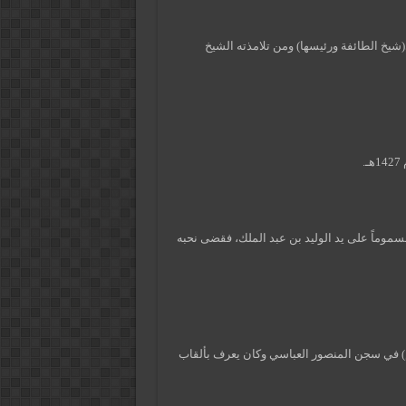
سي(شيخ الطائفة ورئيسها) ومن تلامذته الشيخ
.
م) مسموماً على يد الوليد بن عبد الملك، فقضى نحبه
لسلام) في سجن المنصور العباسي وكان يعرف بألقاب