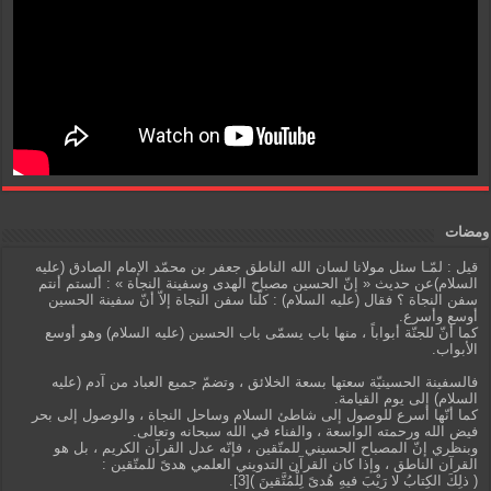
ومضات
قيل : لمّـا سئل مولانا لسان الله الناطق جعفر بن محمّد الإمام الصادق (عليه
السلام)عن حديث « إنّ الحسين مصباح الهدى وسفينة النجاة » : ألستم أنتم
سفن النجاة ؟ فقال (عليه السلام) : كلّنا سفن النجاة إلاّ أنّ سفينة الحسين
أوسع وأسرع.
كما أنّ للجنّة أبواباً ، منها باب يسمّى باب الحسين (عليه السلام) وهو أوسع
الأبواب.
فالسفينة الحسينيّة سعتها بسعة الخلائق ، وتضمّ جميع العباد من آدم (عليه
السلام) إلى يوم القيامة.
كما أنّها أسرع للوصول إلى شاطئ السلام وساحل النجاة ، والوصول إلى بحر
فيض الله ورحمته الواسعة ، والفناء في الله سبحانه وتعالى.
وبنظري إنّ المصباح الحسيني للمتّقين ، فإنّه عدل القرآن الكريم ، بل هو
القرآن الناطق ، وإذا كان القرآن التدويني العلمي هدىً للمتّقين :
( ذلِكَ الكِتابُ لا رَيْبَ فيهِ هُدىً لِلْمُتَّقينَ )[3].