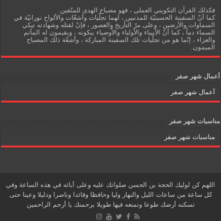
فكذلك القرآن التكويني العملي ، فهو مصباح الهدى للمتّقين.
كما أنّ السفينة الحسينيّة للمذنبين ، لهما تجلّيات وأشعّات والألواح نورانيّة في
السماوات والأرضين ، وعلى مرّ التأريخ والعصور ، فإنّ لقتله وشهادته تبكي
السماء دماً ، كما أنّ الأنبياء والأولياء والأوصياء يبكونه ، ويقيمون له المآتم
والعزاء ، إنّما هو من تجلّيات تلك السفينة المباركة ، وأشعّة ذلك المصباح
الميمون.
أعمال شهر صفر
أعمال شهر صفر
مناسبات شهر صفر
مناسبات شهر صفر
اللهم كن لوليك الحجة بن الحسن صلواتك عليه وعلى أبائه في هذه الساعة وفي
كل ساعة من ساعات الليل والنهار وليا وحافظا وقائدا وناصرا ودليلا وعينا حتى
تسكنه أرضك طوعا وتمتعه فيها طويلا برحمتك يا أرحم الراحمين