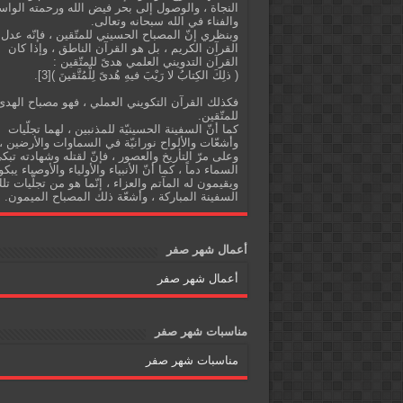
النجاة ، والوصول إلى بحر فيض الله ورحمته الواس
والفناء في الله سبحانه وتعالى.
وبنظري إنّ المصباح الحسيني للمتّقين ، فإنّه عدل
القرآن الكريم ، بل هو القرآن الناطق ، وإذا كان
القرآن التدويني العلمي هدىً للمتّقين :
( ذلِكَ الكِتابُ لا رَيْبَ فيهِ هُدىً لِلْمُتَّقينَ )[3].
فكذلك القرآن التكويني العملي ، فهو مصباح الهدى
للمتّقين.
كما أنّ السفينة الحسينيّة للمذنبين ، لهما تجلّيات
وأشعّات والألواح نورانيّة في السماوات والأرضين ،
وعلى مرّ التأريخ والعصور ، فإنّ لقتله وشهادته تبك
السماء دماً ، كما أنّ الأنبياء والأولياء والأوصياء يبكو
ويقيمون له المآتم والعزاء ، إنّما هو من تجلّيات تل
السفينة المباركة ، وأشعّة ذلك المصباح الميمون.
أعمال شهر صفر
أعمال شهر صفر
مناسبات شهر صفر
مناسبات شهر صفر