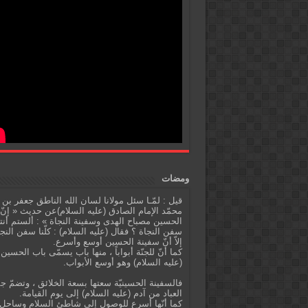
ومضات
قيل : لمّـا سئل مولانا لسان الله الناطق جعفر بن
محمّد الإمام الصادق (عليه السلام)عن حديث « إنّ
الحسين مصباح الهدى وسفينة النجاة » : ألستم أنت
سفن النجاة ؟ فقال (عليه السلام) : كلّنا سفن النج
إلاّ أنّ سفينة الحسين أوسع وأسرع.
كما أنّ للجنّة أبواباً ، منها باب يسمّى باب الحسين
(عليه السلام) وهو أوسع الأبواب.
فالسفينة الحسينيّة سعتها بسعة الخلائق ، وتضمّ ج
العباد من آدم (عليه السلام) إلى يوم القيامة.
كما أنّها أسرع للوصول إلى شاطئ السلام وساحل