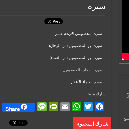
سيرة
–
سيرة المعصومين الأربعة عشر
–
سيرة ذوو المعصومين (من الرجال)
–
سيرة ذوو المعصومين (من النساء)
– سيرة أصحاب المعصومين
–
سيرة العلماء الأعلام
م
شارك هذه:
اة
M
Pr
E
W
T
F
Share
e
in
m
h
wi
a
ميع
ss
tF
ail
at
tt
c
شارك المحتوى