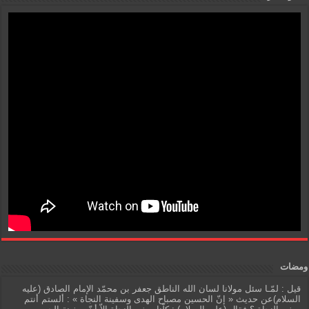
ومضات
قيل : لمّـا سئل مولانا لسان الله الناطق جعفر بن محمّد الإمام الصادق (عليه
السلام)عن حديث « إنّ الحسين مصباح الهدى وسفينة النجاة » : ألستم أنتم