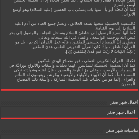
سفن النجاة ؟ فقال (عليه السلام) : كلّنا سفن النجاة إلاّ أنّ سفينة الحسين
أوسع وأسرع.
كما أنّ للجنّة أبواباً ، منها باب يسمّى باب الحسين (عليه السلام) وهو أوسع
الأبواب.
فالسفينة الحسينيّة سعتها بسعة الخلائق ، وتضمّ جميع العباد من آدم (عليه
السلام) إلى يوم القيامة.
كما أنّها أسرع للوصول إلى شاطئ السلام وساحل النجاة ، والوصول إلى بحر
فيض الله ورحمته الواسعة ، والفناء في الله سبحانه وتعالى.
وبنظري إنّ المصباح الحسيني للمتّقين ، فإنّه عدل القرآن الكريم ، بل هو
القرآن الناطق ، وإذا كان القرآن التدويني العلمي هدىً للمتّقين :
( ذلِكَ الكِتابُ لا رَيْبَ فيهِ هُدىً لِلْمُتَّقينَ )[3].
فكذلك القرآن التكويني العملي ، فهو مصباح الهدى للمتّقين.
كما أنّ السفينة الحسينيّة للمذنبين ، لهما تجلّيات وأشعّات والألواح نورانيّة في
السماوات والأرضين ، وعلى مرّ التأريخ والعصور ، فإنّ لقتله وشهادته تبكي
السماء دماً ، كما أنّ الأنبياء والأولياء والأوصياء يبكونه ، ويقيمون له المآتم
والعزاء ، إنّما هو من تجلّيات تلك السفينة المباركة ، وأشعّة ذلك المصباح
الميمون.
أعمال شهر صفر
أعمال شهر صفر
مناسبات شهر صفر