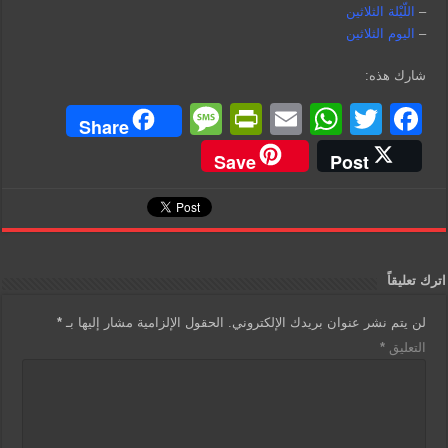
–
اللّيْلة الثلاثين
–
اليوم الثلاثين
شارك هذه:
M
Pr
E
W
T
F
Share
e
in
m
h
wi
a
Save
Post
ss
tF
ail
at
tt
c
a
ri
s
er
e
g
e
A
b
e
n
p
o
اترك تعليقاً
dl
p
o
لن يتم نشر عنوان بريدك الإلكتروني.
الحقول الإلزامية مشار إليها بـ
*
y
k
التعليق
*