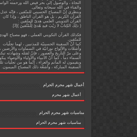
النجاة ، والوصول إلى بحر فيض الله ورحمته الواس
والفناء في الله سبحانه وتعالى.
وبنظري إنّ المصباح الحسيني للمتّقين ، فإنّه عدل
القرآن الكريم ، بل هو القرآن الناطق ، وإذا كان
القرآن التدويني العلمي هدىً للمتّقين :
( ذلِكَ الكِتابُ لا رَيْبَ فيهِ هُدىً لِلْمُتَّقينَ )[3].
فكذلك القرآن التكويني العملي ، فهو مصباح الهدى
للمتّقين.
كما أنّ السفينة الحسينيّة للمذنبين ، لهما تجلّيات
وأشعّات والألواح نورانيّة في السماوات والأرضين ،
وعلى مرّ التأريخ والعصور ، فإنّ لقتله وشهادته تبك
السماء دماً ، كما أنّ الأنبياء والأولياء والأوصياء يبكو
ويقيمون له المآتم والعزاء ، إنّما هو من تجلّيات تل
السفينة المباركة ، وأشعّة ذلك المصباح الميمون.
أعمال شهر محرم الحرام
أعمال شهر محرم
مناسبات شهر محرم الحرام
مناسبات شهر محرم الحرام