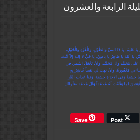
يلة الرابعة والعشرون
ا عَليمُ، يا ذَا المَنِّ وَالطَّوْلِ، وَالْقُوَّةِ وَالْحَوْلِ،
تْرُ، يا اَللهُ يا ظاهِرُ يا باطِنُ، يا حَيُّ لا اِلـهَ إلاّ اَنْتَ،
ُصَلِّيَ عَلى مُحَمَّد وَآلِ مُحَمَّد، وَاَنْ تَجْعَلَ اسْمي في
ءَتي مَغْفُورَةً، وَاَنْ تَهَبَ لي يَقيناً تُباشِرُ بِهِ
 حَسَنَةً وَفِي الاخِرَةِ حَسَنَهً، وَقِنا عَذابَ النّارِ
لتَّوْفيقَ لِما وَفَّقْتَ لَهُ مُحَمَّداً وَآلَ مُحَمَّد صَلَواتُكَ
Save
Post