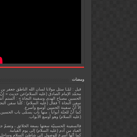
ومضات
قيل : لمّـا سئل مولانا لسان الله الناطق جعفر بن
محمّد الإمام الصادق (عليه السلام)عن حديث « إنّ
الحسين مصباح الهدى وسفينة النجاة » : ألستم أنت
سفن النجاة ؟ فقال (عليه السلام) : كلّنا سفن النج
إلاّ أنّ سفينة الحسين أوسع وأسرع.
كما أنّ للجنّة أبواباً ، منها باب يسمّى باب الحسين
(عليه السلام) وهو أوسع الأبواب.
فالسفينة الحسينيّة سعتها بسعة الخلائق ، وتضمّ ج
العباد من آدم (عليه السلام) إلى يوم القيامة.
كما أنّها أسرع للوصول إلى شاطئ السلام وساحل