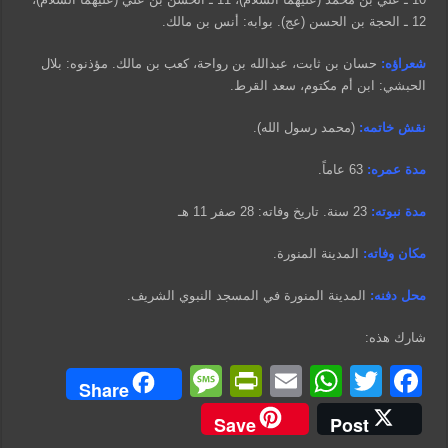
12 ـ الحجة بن الحسن (عج). بوابه: أنس بن مالك.
شعراؤه:
حسان بن ثابت، عبدالله بن رواحة، كعب بن مالك. مؤذنوه: بلال
الحبشي: ابن أم مكتوم، سعد القرط.
نقش خاتمه:
(محمد رسول الله).
مدة عمره:
63 عاماً.
مدة نبوته:
23 سنة. تاريخ وفاته: 28 صفر 11 هـ
مكان وفاته:
المدينة المنورة.
محل دفنه:
المدينة المنورة في المسجد النبوي الشريف.
شارك هذه:
M
Pr
E
W
T
F
Share
e
in
m
h
wi
a
Save
Post
ss
tF
ail
at
tt
c