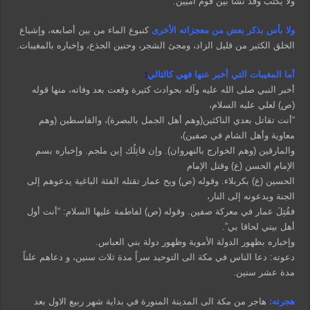
ولا يكتب وقد نشأ بين قوم أميين.
ولا بأس بذكر بعض من معجزاته الأخرى
كنبوع الماء من بين أصابعه، وإشباع
الخلق الكثير من قليل الزاد، ومجئ الشجر، وحنين الجذع، وإخباره بالمغيبات.
أما المغيبات التي أخبر عنها فهي كالتالي
:
أخبر النبي صلى الله عليه وآله بحوادث كثيرة وقعت بعد وفاته، منها قوله
(ص) لعلي عليه السلام،
“أنت تقاتل بعدي الناكثين(وهم أهل الجمل بالبصرة)، والقاسطين (وهم
معاوية وأهل الشام في صفين)،
والمارقين (وهم الخوارج بالنهروان). وإن قاتِلُك إبن ملجم. وإخباره بسم
الإمام الحسن (ع) وقتل الإمام
الحسين (ع) بكربلاء. وقوله (ص) ويح عمار تقتله الفئة الباغية يدعوهم إلى
الجنة ويدعونه إلى النار،
فقُتِلَ عمار في معركة صفين. وقوله (ص) لفاطمة عليها السلام: “أنت أول
أهل بيتي لحاقا بي”.
وإخباره بظهور الدولة الأموية وظهور دولة بني العباس.
دعوته: دعا الناس في مكة الى التوحيد سراً مدة ثلاث سنين، و دعاهم علناً
مدة عشر سنين.
هجرته:
هاجر من مكة الى المدينة المنورة في بداية شهر ربيع الاول بعد