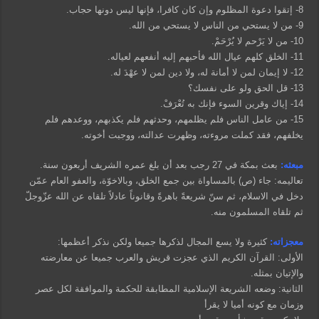
8- إتقوا دعوة المظلوم وإن كان كافرا، فإنها ليس دونها حجاب.
9- من لا يستحي من الناس لا يستحي من الله.
10- من لا يَرْحم لا يُرْحَمْ.
11- الخلق كلهم عيال الله فأحبهم إليه أنفعهم لعياله.
12- لا إيمان لمن لا أمانة له، ولا دين لمن لا عهْدَ له.
13- قل الحق ولو على نفسك؟
14- إياك وقرين السوء فإنك به تُعْرَفْ.
15- من عامل الناس فلم يظلمهم، وحدثهم فلم يكذبهم، ووعدهم فلم
يخلفهم، فقد كملت مروءته، وظهرت عدالته، ووجبت أخوته.
مبعثه:
بعث بمكة في 27 رجب بعد أن بلغ عمره الشريف أربعون سنة.
تعاليمه: جاء (ص) بالمساواة بين جمع الخلق، وبالاخوّة، والعفو العام عمّن
دخل في الاسلام، ثم سنّ شريعةً باهرةً وقانوناً عادلاً تلقاه عن الله عزّوجلّ
ثم تلقاه المسلمون منه.
معجزاته:
كثيرة ولا يسع المجال لذكرها جميعا ولكن نذكر أعظمها:
الأولى: القرآن الكريم الذي عجزت قريش والعرب جميعا عن معارضته
والإتيان بمثله.
الثانية: وضعه الشريعة الإسلامية المطابقة للحكمة والموافقة لكل عصر
وزمان مع كونه أميا لا يقرأ