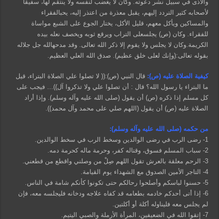
والأذى في سبيل نشر دعوته. وكان لا يغضب لنفسه ولا ينتقم لها، سفيقا
لأصحابه كثير التردد إليهم، يقبل معذرة من اعتذر إليه، يحبالفقراء
والمساكين ويأكل معهم، قليل الأكل، يختار الجوع على الشبع مواساة
للفقراء. وكان (ص) يجلسعلى التراب ويرقع ثوبه ويخصف نعله بيده
الكريمة.وكان لا يجلس ولا يقوم إلا ذكر الله تعالى. وقد مدحهالله جل جلاله
بقوله تعالى:(وإنك لعلى خلق عظيم). صدق الله العلي العظيم.
كيفية الصلاة عليه (ص):
قال النبي (ص):(( لا تصلوا علي الصلاة البتراء، قيل
ما البتراء يا رسول الله؟ قال : أن تصلوا علي ولا تذكروا آل))… فيجب على
كل مسلم إذا ذكره (ص) أن يقول (صلى الله عليه وآله وسلم). وإذا أراد
الصلاة عليه (ص) أن يقول (اللهم صلي على محمد وآل محمد)).
من حكمه (صلى الله عليه وآله وسلم):
1- رضى الرب في رضى الوالدين وسخط الرب في سخط الوالدين.
2- سباب المسلم فسوق، وقتاله كفر، وحرمة ماله كحرمة دمه.
3- الرحم معلقة بالعرش تقول اللهم صِلْ من وصلني واقطع من قطعني.
4- التاجر الأمين الصدوق مع الشهداء يوم القيامة.
5- حسنوا لباسكم وأصلحوا رحالكم حتى تكونوا كأنكم شامة في الناس.
6- إذا أتى أحدكم خادمه بطعامه قد كفاه علاجه ودخانه فليجلسه معه، فإن
لم يجلس معه فليناوله أكلة أو أكلتين.
7- إتقوا الله في الضعيفين، المرأة الأرملة والصبي اليتيم.