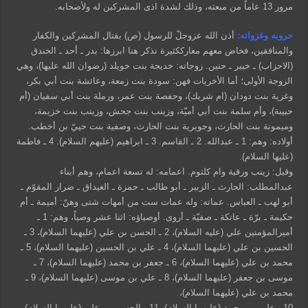
مرور 13 عاماً من مبعثه، وذلك لشدة اذى المشركين له ولأصحابه.
حروبه وغزواته:
أذن الله عزوجلّ للرسول (ص) بقتال المشركين والكفار
والمنافقين، فخاض معهم معارككثيرة نذكر هنا ابرزها: بدر ـ أحد ـ الخندق
(الاحزاب) ـ خيبر ـ حنين. زوجاته: خديجة بنت خويلد (رضوان الله عليها)، وهي
الزوجة الأولى؛ أما الأخريات فهن: سودة بنت زمعة، وعائشة بنت أبي بكر،
وغزية بنت دودان (ام شريك)، وحفصة بنت عمر، ورملة بنت أبي سفيان (أم
حبيبة)، وأم سلمة بنت أبي أميّة، وزينب بنت جحش، وزينب بنت خزيمة،
وميمونة بنت الحارث، وجويرية بنت الحارث، وصفية بنت حييّ بن أخطب.
أولاده: وهم: 1 ـ عبدالله. 2 ـ القاسم. 3 ـ ابراهيم (عليهم السلام). 4 ـ فاطمة
(عليها السلام).
وقيل: زينب ورقية وام كلثوم. اعمامه: له تسعة اعمام، وهم أبناء
عبدالمطلب: الحارث ـ الزبير ـ أبو طالب ـ حمزة ـ الغيداق ـ ضرار المقوّم ـ
أبو لهب ـ العباس. عماته: وله عمات ست من أمهات شتى وهنّ: أميمة ـ أم
حكيمة ـ برّة ـ عاتكة ـ صفيّة ـ أروى. أوصياؤه: اثنا عشر وصياً، وهم: 1 ـ
أميرالمؤمنين علي (عليه السلام)، 2 ـ الحسن بن علي (عليهما السلام)، 3 ـ
الحسين بن علي (عليهما السلام)، 4 ـ علي بن الحسين (عليهما السلام)، 5 ـ
محمد بن علي (عليهما السلام)، 6 ـ جعفر بن محمد (عليهما السلام)، 7 ـ
موسى بن جعفر (عليهما السلام)، 8 ـ علي بن موسى (عليهما السلام)، 9 ـ
محمد بن علي (عليهما السلام)،
10 ـ علي بن محمد (عليهما السلام)، 11 ـ الحسن بن علي (عليهما السلام)،