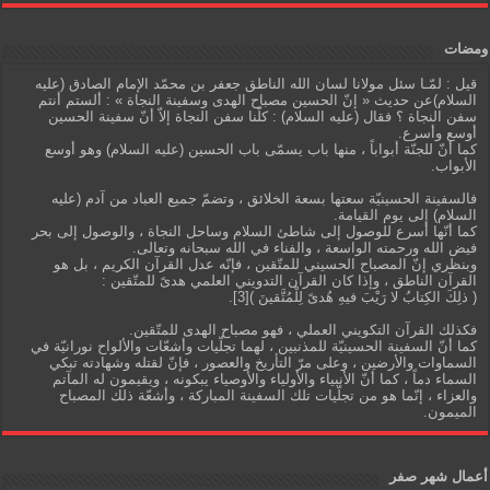
ومضات
قيل : لمّـا سئل مولانا لسان الله الناطق جعفر بن محمّد الإمام الصادق (عليه
السلام)عن حديث « إنّ الحسين مصباح الهدى وسفينة النجاة » : ألستم أنتم
سفن النجاة ؟ فقال (عليه السلام) : كلّنا سفن النجاة إلاّ أنّ سفينة الحسين
أوسع وأسرع.
كما أنّ للجنّة أبواباً ، منها باب يسمّى باب الحسين (عليه السلام) وهو أوسع
الأبواب.
فالسفينة الحسينيّة سعتها بسعة الخلائق ، وتضمّ جميع العباد من آدم (عليه
السلام) إلى يوم القيامة.
كما أنّها أسرع للوصول إلى شاطئ السلام وساحل النجاة ، والوصول إلى بحر
فيض الله ورحمته الواسعة ، والفناء في الله سبحانه وتعالى.
وبنظري إنّ المصباح الحسيني للمتّقين ، فإنّه عدل القرآن الكريم ، بل هو
القرآن الناطق ، وإذا كان القرآن التدويني العلمي هدىً للمتّقين :
( ذلِكَ الكِتابُ لا رَيْبَ فيهِ هُدىً لِلْمُتَّقينَ )[3].
فكذلك القرآن التكويني العملي ، فهو مصباح الهدى للمتّقين.
كما أنّ السفينة الحسينيّة للمذنبين ، لهما تجلّيات وأشعّات والألواح نورانيّة في
السماوات والأرضين ، وعلى مرّ التأريخ والعصور ، فإنّ لقتله وشهادته تبكي
السماء دماً ، كما أنّ الأنبياء والأولياء والأوصياء يبكونه ، ويقيمون له المآتم
والعزاء ، إنّما هو من تجلّيات تلك السفينة المباركة ، وأشعّة ذلك المصباح
الميمون.
أعمال شهر صفر