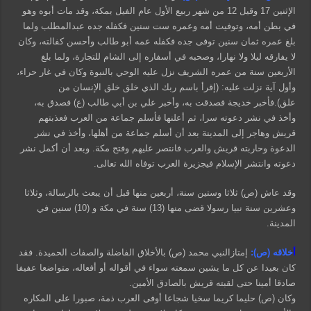
الإثنين 17 وقيل 12 من شهر ربيع الأول عام الفيل بمكة، وقد مات أبوه وهو
في بطن أمه، وتوفيت أمه وعمره ست سنين فكفله جده عبدالمطلب ولما
بلغ عمره ثمان سنين توفى جده فكفله عمه أبو طالب وأحسن كفالته، وكان
لا يفارقه ليلا ولا نهارا، وصحبه في أسفاره إلى الشام للتجارة، ولما بلغ
الأربعين سنة من عمره الشريف نزل عليه الوحي بالنبوة وكان في غار حراء،
وأول آية نزلت عليه: (إقرأ باسم ربك الذي خلق خلق الإنسان من
علق).فأخبر خديجة فصدقت به، وأخبر علي بن أبي طالب (ع) فصدق به،
وأخذ في نشر دعوته سرا، ثم أعلنها فأسلم جماعة من العرب فعذبتهم
قريش وهاجر إلى المدينة بعد أن أسلم جماعة من أهلها، وأخذ في نشر
الدعوة وحاربته قريش والعرب فانتصر عليهم وفتح مكة. وبعد أن أكمل نشر
دعوته وانتشر الإسلام فيجزيرة العرب توفاه الله تعالى.
وقد عاش (ص) ثلاثا وستين سنة، أربعين منها قبل أن يبعث بالرسالة، وثلاثا
وعشرين سنة نبيا رسولا قضى منها (13) سنة في مكة و (10) سنين في
المدينة.
أ
خلاقه (ص):
إمتازالنبي محمد (ص) بالأخلاق الفاضلة والصفات الحميدة. فقد
كان بعيدا عن كل ما يشين سمعته سواء في أقواله أو أفعاله، متواضعا عفيفا
صادقا أمينا حتى لقبته قريش بالصادق الأمين.
وكان (ص) حليما كريما سخيا شجاعا أوفى العرب ذمة، صبورا على المكاره