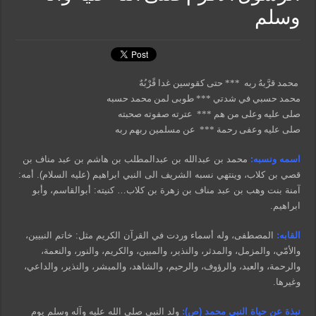
وسلم
محمد قرَّبهُ ربه *** حتى كقوسين غدا قًرْبُهٌ
محمد حسبي في شدتي *** طوبى لمن محمد حسبه
صلى عليه وعلى من هم *** عترته صفوته صحبته
صلى عليه وعفى رحمة *** عن مسلمين ربهم ربه
اسمه ونسبه:
محمد بن عبدالله بن عبدالمطلب بن هاشم بن عبد مناف بن
قصي بن كلاب، وينتهي نسبه الشريف الى النبي ابراهيم (عليه السلام). أمه:
آمنة بنت وهب بن عبد مناف بن زهرة بن كلاب… كنيته: أبوالقاسم، وأبو
ابراهيم.
القابه:
المصطفى، وله أسماء وردت في القرآن الكريم مثل: خاتم النبيين،
والأمّي، والمزمل، والمدثر، والنذير، والمبين، والكريم، والنور، والنعمة،
والرحمة، والعبد، والرؤوف، والرحيم، والشاهد، والمبشر، والنذير، والداعي،
وغيرها.
نبذة عن حياة النبي محمد (ص):
ولد النبي صلى الله عليه وآله وسلم يوم