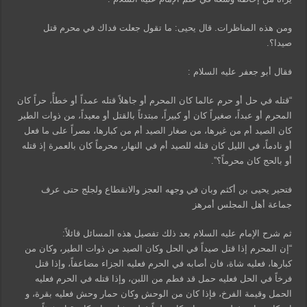
ومن هذه المناظرات. قال يحيى: ما تقول جعلت فداك في محرم قتل
صيدا؟.
فقال أبو جعفر عليه السلام :
“قتله في حل أو حرم عالما كان المحرم أو جاهلاً قتله عمداً أو خطأً، حراً كان
المحرم أو عبداً، صغيراً كان أو كبيراً، مبتدئاً بالقتل أو معيداً، من ذوات الطير
كان الصيد أم من غيرها، من صغار الصيد أم من كبارها، مصراً على ما فعل
أو نادماً، في الليل كان قتله للصيد أم في النهار، محرماً كان بالعمرة إذ قتله
أو بالحج كان محرماً؟”.
فتحير يحيى بن أكثم وبان في وجهه العجز والانقطاع ولجلج حتى عرف
جماعة أهل المجلس أمرهز
ثم شرح الإمام عليه السلام بعد ذلك تفصيل هذه المسائل قائلاً:
“إن المحرم إذا قتل صيداً في الحل وكان الصيد من ذوات الطير، وكان من
كبارها، فعليه شاة، فان أصابه في الحرم فعليه الجزاء مضاعفاً، وإذا قتل
فرخاً في الحل فعليه حمل قد فطم من اللبن، وإذا قتله في الحرم فعليه
الحمل وقيمة الفرخ، فإذا كان من الوحش وكان حمار وحش فعليه بقرة، و