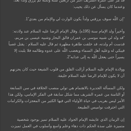
قد مر على عمره الشريف أكثر من أربعين سنة ولكنه لم يرزق ولداً بعد،
وعندما كان يسأل عن ذلك يجيب:
“إن اللّه سوف يرزقني ولداً يكون الوارث لي والإمام من بعدي”1.
وأخيراً ولد الإمام سنة (195ه). وقال الإمام الرضا عليه السلام عند ولادته:
“قد ولد لي شبيه موسى بن عمران فالق البحار وشبيه عيسى بن مريم،
قدست أم ولدته، قد خلقت طاهرة مطهرة ثم قال عليه السلام : يقتل غصباً
فيبكي له وعليه أهل السماء ويغضب اللّه على عدوه وظالمه فلا يلبث إلا
يسيراً حتى يعجل اللّه به إلى عذابه”2.
وولادة الإمام عليه السلام أزالت القلق من قلوب الشيعة حيث كان يحزنهم
أن لا يكون للإمام الرضا عليه السلام خليفة.
ولكن المسألة الجديرة بالاهتمام هي تولي منصب الخلافة في سن السابعة
أو الثامنة من عمره الشريف مما شكل سابقة في الفكر الإمامي، ولكن هذا
الأمر ليس بغريب في حياة الأولياء التي فيها الكثير من المعجزات والكرامات
التي اخترقت نواميس الطبيعة.
إن الزمان الذي عايشه الإمام الجواد عليه السلام تميز بوجود شخصية
متميزة على سدة الحكم ذات دهاء وعلم واسع وأسلوب في العمل تميزت