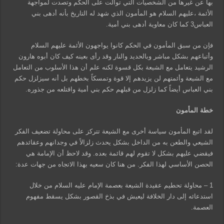
بها عن غيرها من الشخصيات التي توالت على الحكم وتصدت لمواجهة
الأئمة ،عليهم السلام هو المأمون الذي شهد له التاريخ بأنه أدهى بني
العباس3 كما كان معاوية أدهى بني أمية.
فإن من سبق المأمون في الحكم كانوا يواجهون الأئمة عليهم السلام
وأتباعهم بشكل مباشر وبالحديد والنار وقد رأى بعينه كيف كان أبوه هارون
الرشيد يتعامل مع الشيعة بكل قسوة لكنه علم أن هذا الأسلوب من التعامل
مع الشيعة وأئمتهم لن يزيدهم إلا قوة وتمسكاً بخطهم بل أنه سيزلزل حكم
بني العباس أيضاً كما زلزل من قبلهم حكم بني أمية واقتلعه من جذوره.
خطة المأمون
لقد اتبع المأمون سياسة أخرى مع الشيعة تتركز على محاولة تضعيف الفكر
الشيعي والطعن به من الداخل بشكل يحدث زلزالاً في وجدانهم وعقائدهم
فيقضي عليهم بشكل لا تقوم لهم قائمة بعده. وقد لاحظ أن الإمامة هي
الحصن الأساسي لهذا الفكر. من هنا كان سعيه بهذا الاتجاه من جهات عدة:
1 – محاولة تحطيم عقيدة الشيعة بعصمة الإمام عليه السلام من خلال
استدعائه إلى دار الخلافة ليعيش في بذخ القصور بشكل يسقط مفهوم
العصمة.