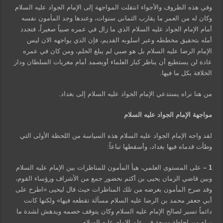
وفي هذه الظروف والأجواء انتقلت المواجهة إلى الإمام الجواد عليه السلام
وكان له من العمر ما يقارب الثماني سنوات، وعندها وجد المأمون نفسه
أمام الإمام الجواد عليه السلام الذي ما زال في عمره صبياً صغيراً، فتجدد
أمله بتحقيق مخططه وعبر اسلوبه القديم، فإن الذي يواجهه الان ليس
الإمام الرضا عليه السلام بل هو صبي لم يبلغ الحلم، ومن كان في عمره
عادة لن يستطيع أن يناظر كبار العلماء أويصمد أمام مغريات السلطان ودار
الخلافة بكل ما فيها.
من هنا نراه يستدعي الإمام الجواد عليه السلام إلى بغداد.
مواجهة الإمام الجواد عليه السلام
لقد واجه الإمام الجواد عليه السلام هذه السياسة من اللحظة الأولى التي
وطأت قدماه فيها بغداد، وأسقطها تباعاً:
1 –
على المستوى العلمي، هيأ المأمون للمناظرات بين الإمام عليه السلام
وبين قاضي الزمان يحيى بن أكثم بحضور جمع من الأشراف ورؤساء القوم،
وقد صرح المأمون بغرضه من تلك المناظرات حيث قال ليحيى «اطرح على
أبي جعفر محمد بن الرضا عليه السلام مسألة تقطعه فيها» ولكنها كانت
دائماً تسير لصالح الإمام عليه السلام وكان يتوقف خصمه ويدهش لشدة ما
يراه من إحاطة وسعة في علم الإمام عليه السلام .