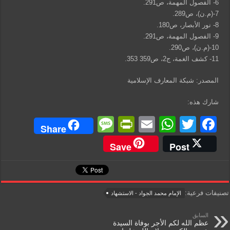
6- الفصول المهمة، ص291.
7-(م.ن)، ص289.
8- نور الأبصار، ص180.
9- الفصول المهمة، ص291.
10-(م.ن)، ص290.
11- كشف الغمة، ج2، ص359 353.
المصدر: شبكة المعارف الإسلامية
شارك هذه:
M
Pr
E
W
T
F
Share
e
in
m
h
wi
a
Save
Post
ss
tF
ail
at
tt
c
a
ri
s
er
e
g
e
A
b
تصنيفات فرعية:
الإمام محمد الجواد - الاستشهاد
e
n
p
o
السابق
dl
p
o
عظم الله لكم الأجر بوفاة السيدة