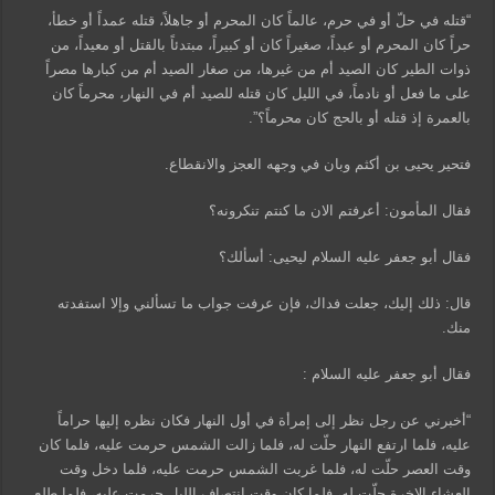
“قتله في حلّ أو في حرم، عالماً كان المحرم أو جاهلاً، قتله عمداً أو خطأ،
حراً كان المحرم أو عبداً، صغيراً كان أو كبيراً، مبتدئاً بالقتل أو معيداً، من
ذوات الطير كان الصيد أم من غيرها، من صغار الصيد أم من كبارها مصراً
على ما فعل أو نادماً، في الليل كان قتله للصيد أم في النهار، محرماً كان
بالعمرة إذ قتله أو بالحج كان محرماً؟”.
فتحير يحيى بن أكثم وبان في وجهه العجز والانقطاع.
فقال المأمون: أعرفتم الان ما كنتم تنكرونه؟
فقال أبو جعفر عليه السلام ليحيى: أسألك؟
قال: ذلك إليك، جعلت فداك، فإن عرفت جواب ما تسألني وإلا استفدته
منك.
فقال أبو جعفر عليه السلام :
“أخبرني عن رجل نظر إلى إمرأة في أول النهار فكان نظره إليها حراماً
عليه، فلما ارتفع النهار حلّت له، فلما زالت الشمس حرمت عليه، فلما كان
وقت العصر حلّت له، فلما غربت الشمس حرمت عليه، فلما دخل وقت
العشاء الاخرة حلّت له، فلما كان وقت إنتصاف الليل حرمت عليه، فلما طلع