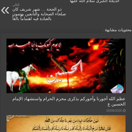
خديجة الكبرى سلام الله عليها
y
k
التالي
ذو الحجة … شهر شريف كان
صلحاء الصحابة والتابعين يهتمون
بالعبادة فيه اهتماماً بالغاً
محتويات مشابهة
عظم الله أجورنا وأجوركم بذكرى محرم الحرام واستشهاد الإمام
الحسين ع
16/06/2026