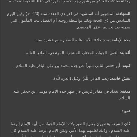
ولادته صادفت العاشر من شهر رجب حسب ما ورد في دعاء الناحية المقدسة.
الشهادة:
المشهور أنه استشهد في اخر ذي القعدة سنة (220 هـ) وقيل اليوم
السادس من ذي الحجة وذلك بواسطة زوجته أم الفضل بنت المأمون التي
سمته بعد تحريض عمّها المعتصم.
مدة الإمامة:
مدة خلافته لأبيه عليه السلام سبع عشرة سنة.
ألقابه:
التقي، الجواد، المختار، المنتجب، المرتضى، القانع، العالم.
كنيته:
أبو جعفر الثاني تميزاً عن جده محمد بن علي الباقر عليه السلام .
نقش خاتمه:
(نعم القادر اللّه)، وقيل (العزة للّه).
مدفنه:
بغداد في مقابر قريش في ظهر جده الإمام موسى بن جعفر عليه
السلام
تمهيد
كان الشيعة ينتظرون بفارغ الصبر ولادة الإمام الجواد من أبيه الإمام الرضا
عليه السلام ، وذلك لعلمهم بهذا الأمر، ولكن الإمام الرضا عليه السلام كان