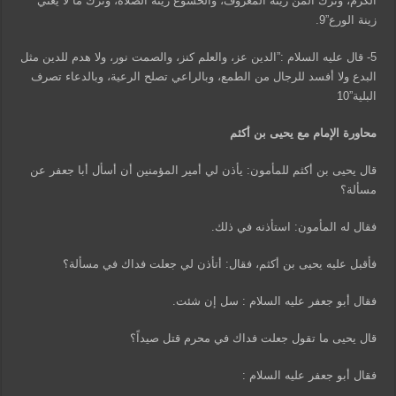
الكرم، وترك المنّ زينة المعروف، والخشوع زينة الصلاة، وترك ما لا يعني
زينة الورع”9.
5- قال عليه السلام :”الدين عز، والعلم كنز، والصمت نور، ولا هدم للدين مثل
البدع ولا أفسد للرجال من الطمع، وبالراعي تصلح الرعية، وبالدعاء تصرف
البلية”10
محاورة الإمام مع يحيى بن أكثم
قال يحيى بن أكثم للمأمون: يأذن لي أمير المؤمنين أن أسأل أبا جعفر عن
مسألة؟
فقال له المأمون: استأذنه في ذلك.
فأقبل عليه يحيى بن أكثم، فقال: أتأذن لي جعلت فداك في مسألة؟
فقال أبو جعفر عليه السلام : سل إن شئت.
قال يحيى ما تقول جعلت فداك في محرم قتل صيداً؟
فقال أبو جعفر عليه السلام :