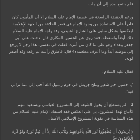
فلم ينتفع بيده إلى أن مات.
ورغم الحقيقة الراسخة في عصمة الإمام عليه السلام إلا أن المأمون كان
قادراً على الاستفادة من وجود الإمام في قصر الخلافة من الجهة الإعلامية
ليعكسها بشكل سلبي على الشارع الشيعي، وقد واجه الإمام عليه السلام
ذلك أيضاً واسقطه، فقد روي عن الحسين المكاري قال: دخلت على أبي
جعفر ببغداد وهو على ما كان من أمره، فقلت في نفسي: هذا رجل لا يرجع
إلى موطنه أبداً وما أعرف مطعمه؟4 قال: فأطرق رأسه ثم رفعه وقد أصفر
لونه.
فقال عليه السلام :
“يا حسين خبز شعير وملح جريش في حرم رسول الله أحب إلي مما تراني
فيه”.
3 –
لم يستطع أن يحول الشيعة إلى المشروع العباسي ويستفيد منهم
كأتباع لهذا المشروع، بل على العكس فقد استفاد الإمام عليه السلام من
هذه السياسة في تقوية المشروع الإسلامي الأصيل.
﴿ يُرِيدُونَ أَن يُطْفِؤُواْ نُورَ اللّهِ بِأَفْوَاهِهِمْ وَيَأْبَى اللّهُ إِلاَّ أَن يُتِمَّ نُورَهُ وَلَوْ كَرِهَ
الْكَافِرُونَ ﴾5