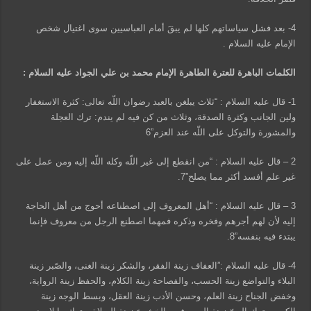
4- بعد فشل سياساتهم كلها لم يبقَ أمام العباسيين سوى اغتيال شخص
الإمام عليه السلام .
الكلمات الباهرة للعترة الطاهرة الإمام محمد بن علي الجواد عليه السلام :
1- قال عليه السلام : “ثلاث يبلغن بالعبد رضوان اللّه تعالى: كثرة الاستغفار
ولين الجانب وكثرة الصدقة، وثلاث من كن فيه لم يندم: ترك العجلة
والمشورة والتوكل على اللّه عند العزم”6
2 – قال عليه السلام : “من انقطع إلى غير اللّه وكله اللّه إليه ومن عمل على
غير علم أفسد أكثر مما يصلح”7.
3 – قال عليه السلام : “أهل المعروف إلى اصطناعه أحوج من أهل الحاجة
إليه لأن لهم أجرهم وفخره وذكره فمهما اصطنع الرجل من معروف فإنما
يبتدء فيه بنفسه”8.
4- قال عليه السلام :”العفاف زينة الفقر، والشكر زينة الغنى، والصّبر زينة
البلاء والتواضع زينة الحسب، والفصاحة زينة الكلام، والحفظ زينة الرواية،
وخفض الجناح زينة العلم، وحسن الأدب زينة العقل، وبسط الوجه زينة