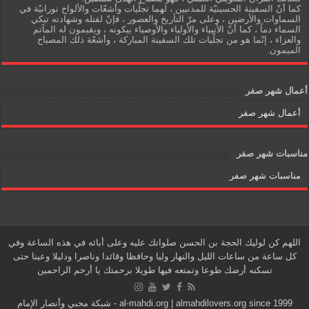
كما أنّ السفينة الحسينيّة للمذنبين ، لهما تجلّيات وأشعّات والألواح نورانيّة في
السماوات والأرضين ، وعلى مرّ التأريخ والعصور ، فإنّ لقتله وشهادته تبكي
السماء دماً ، كما أنّ الأنبياء والأولياء والأوصياء يبكونه ، ويقيمون له المآتم
والعزاء ، إنّما هو من تجلّيات تلك السفينة المباركة ، وأشعّة ذلك المصباح
الميمون.
أعمال شهر صفر
أعمال شهر صفر
مناسبات شهر صفر
مناسبات شهر صفر
اللهم كن لوليك الحجة بن الحسن صلواتك عليه وعلى أبائه في هذه الساعة وفي
كل ساعة من ساعات الليل والنهار وليا وحافظا وقائدا وناصرا ودليلا وعينا حتى
تسكنه أرضك طوعا وتمتعه فيها طويلا برحمتك يا أرحم الراحمين
al-mahdi.org | almahdilovers.org since 1999 - شبكة محبي وأنصار الإمام