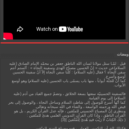
ومضات
قيل : لمّـا سئل مولانا لسان الله الناطق جعفر بن محمّد الإمام الصادق (عليه
السلام)عن حديث « إنّ الحسين مصباح الهدى وسفينة النجاة » : ألستم أنتم
سفن النجاة ؟ فقال (عليه السلام) : كلّنا سفن النجاة إلاّ أنّ سفينة الحسين
أوسع وأسرع.
كما أنّ للجنّة أبواباً ، منها باب يسمّى باب الحسين (عليه السلام) وهو أوسع
الأبواب.
فالسفينة الحسينيّة سعتها بسعة الخلائق ، وتضمّ جميع العباد من آدم (عليه
السلام) إلى يوم القيامة.
كما أنّها أسرع للوصول إلى شاطئ السلام وساحل النجاة ، والوصول إلى بحر
فيض الله ورحمته الواسعة ، والفناء في الله سبحانه وتعالى.
وبنظري إنّ المصباح الحسيني للمتّقين ، فإنّه عدل القرآن الكريم ، بل هو
القرآن الناطق ، وإذا كان القرآن التدويني العلمي هدىً للمتّقين :
( ذلِكَ الكِتابُ لا رَيْبَ فيهِ هُدىً لِلْمُتَّقينَ )[3].
فكذلك القرآن التكويني العملي ، فهو مصباح الهدى للمتّقين.