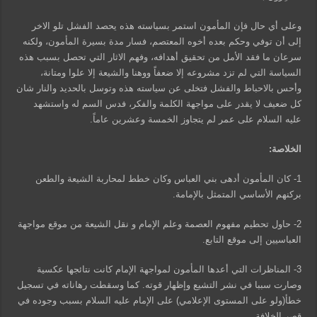
وعلى أي حال فإن المأمون استمر بسياسته هذه يحصد الفشل تلو الاخر
إلى أن توفي وحكم بعده أخوه المعتصم، فسار مدة بسيرة المأمون، ولكنه
سرعان ما فقد الأمل من تحقيق أهدافه، وفهم الاثار التي تحصل بسبب هذه
السياسة التي لم تزد مشروعه إلا ضعفاً ووهنا والشيعة إلا علوا ومتانة،
وأحس بالاحباط والفشل فتخلى عن سياسته هذه وتوسل بالحديد والنار شان
كل ضعيف لا يقدر على مواجهة الكلمة والفكر، فدس السم له واستشهد
عليه السلام على عمر لم يتجاوز الخمسة وعشرين عاماً.
الخلاصة:
1- كان المأمون أدهى بني العباس وكان خطط لمحاربة الشيعة والطعن
بركنهم الأساسي المتمثل بالإمامة.
2- حاول تحطيم مفهوم العصمة وعلم الإمام و نقل الشيعة من موقع مواجهة
العباسيين إلى موقع التابع.
3- المناظرات التي أعدها المأمون لمواجهة الإمام كانت نتائجها عكسية
وصارت سببا في نشر التشيع وإظهار قوته. كما وسقطت رهاناته في تسجيل
خطأ(ولو على المستوى الإعلامي) على الإمام عليه السلام بسبب وجوده في
قصر الخلافة.