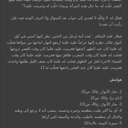
الفجر حلّت له، ما حال هذه المرأة، وبماذا حلّت له وحرمت عليه؟”.
فقال له: لا واللّه لا أهتدي إلى جواب هذ السؤال ولا أعرف الوجه فيه، فإن
رأيت أن تفيدنا.
فقال عليه السلام : “هذه أمة لرجل من الناس، نظر إليها أجنبي في أول
النهار فكان نظره إليها حراماً عليه، فلما ارتفع النهار ابتاعها من مولاها فحلّت
له، فلما كان عند الظهر أعتقها فحرمت عليه، فلما كان وقت العصر تزوجها
فحلت له، فلما كان وقت المغرب ظاهرَ منها فحرمت عليه، فلما كان وقت
العشاء الاخرة كفرّ عن الظهار فحلت له، فلما كان نصف الليل طلقها واحدة،
فحرمت عليه، فلما كان عند الفجر راجعها فحلّت له”11
هوامش
1- بحار الأنوار، ج50، ص15.
2-(م.ن)، ج50، ص15.
3- بحار الأنوار، ج45، ص131.
4- أي ما أكثر طيب مطعمه وخيره وحسنه، بمعنى أنه لا يرجع إلى وطنه
والحال أن مطعمه بالطيب والدعة والسعة التي أراها.
5- سورة التوبة، بالاية/32.