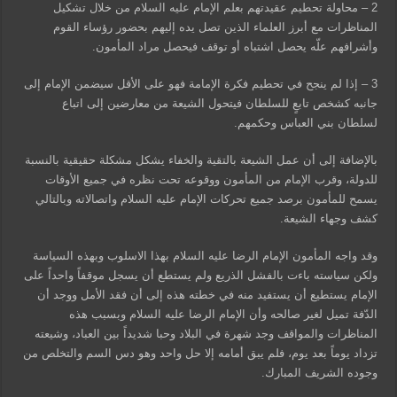
2 – محاولة تحطيم عقيدتهم بعلم الإمام عليه السلام من خلال تشكيل
المناظرات مع أبرز العلماء الذين تصل يده إليهم بحضور رؤساء القوم
وأشرافهم علّه يحصل اشتباه أو توقف فيحصل مراد المأمون.
3 – إذا لم ينجح في تحطيم فكرة الإمامة فهو على الأقل سيضمن الإمام إلى
جانبه كشخص تابعٍ للسلطان فيتحول الشيعة من معارضين إلى اتباع
لسلطان بني العباس وحكمهم.
بالإضافة إلى أن عمل الشيعة بالتقية والخفاء يشكل مشكلة حقيقية بالنسبة
للدولة، وقرب الإمام من المأمون ووقوعه تحت نظره في جميع الأوقات
يسمح للمأمون برصد جميع تحركات الإمام عليه السلام واتصالاته وبالتالي
كشف وجهاء الشيعة.
وقد واجه المأمون الإمام الرضا عليه السلام بهذا الاسلوب وبهذه السياسة
ولكن سياسته باءت بالفشل الذريع ولم يستطع أن يسجل موقفاً واحداً على
الإمام يستطيع أن يستفيد منه في خطته هذه إلى أن فقد الأمل ووجد أن
الدّفة تميل لغير صالحه وأن الإمام الرضا عليه السلام وبسبب هذه
المناظرات والمواقف وجد شهرة في البلاد وحبا شديداً بين العباد، وشيعته
تزداد يوماً بعد يوم، فلم يبق أمامه إلا حل واحد وهو دس السم والتخلص من
وجوده الشريف المبارك.