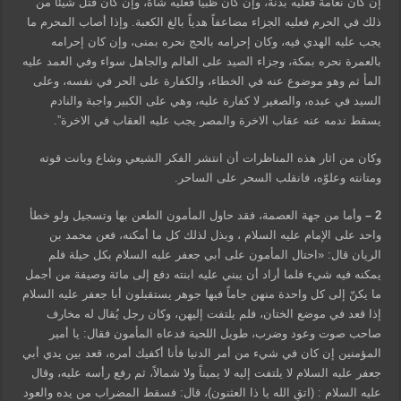
إن كان نعامة فعليه بدنة، وإن كان ظبياً فعليه شاة، وإن كان قتل شيئاً من
ذلك في الحرم فعليه الجزاء مضاعفاً هدياً بالغ الكعبة. وإذا أصاب المحرم ما
يجب عليه الهدي فيه، وكان إحرامه بالحج نحره بمنى، وإن كان إحرامه
بالعمرة نحره بمكة، وجزاء الصيد على العالم والجاهل سواء وفي العمد عليه
المأ ثم وهو موضوع عنه في الخطاء، والكفارة على الحر في نفسه، وعلى
السيد في عبده، والصغير لا كفارة عليه، وهي على الكبير واجبة والنادم
يسقط ندمه عنه عقاب الاخرة والمصر يجب عليه العقاب في الاخرة”.
وكان من اثار هذه المناظرات أن انتشر الفكر الشيعي وشاع وبانت قوته
ومتانته وعلوّه، فانقلب السحر على الساحر.
2 –
وأما من جهة العصمة، فقد حاول المأمون الطعن بها وتسجيل ولو خطأ
واحد على الإمام عليه السلام ، وبذل لذلك كل ما أمكنه، فعن محمد بن
الريان قال: «احتال المأمون على أبي جعفر عليه السلام بكل حيلة فلم
يمكنه فيه شي‏ء فلما أراد أن يبني عليه ابنته دفع إلى مائة وصيفة من أجمل
ما يكنّ إلى كل واحدة منهن جاماً فيها جوهر يستقبلون أبا جعفر عليه السلام
إذا قعد في موضع الختان، فلم يلتفت إليهن، وكان رجل يُقال له مخارف
صاحب صوت وعود وضرب، طويل اللحية فدعاه المأمون فقال: يا أمير
المؤمنين إن كان في شي‏ء من أمر الدنيا فأنا أكفيك أمره، قعد بين يدي أبي
جعفر عليه السلام لا يلتفت إليه لا يميناً ولا شمالاً، ثم رفع رأسه عليه، وقال
عليه السلام : (اتقِ الله يا ذا العثنون)، قال: فسقط المضراب من يده والعود