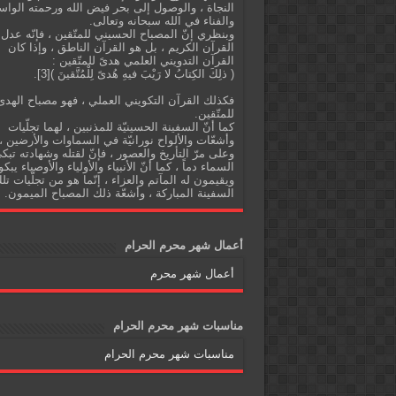
النجاة ، والوصول إلى بحر فيض الله ورحمته الواس
والفناء في الله سبحانه وتعالى.
وبنظري إنّ المصباح الحسيني للمتّقين ، فإنّه عدل
القرآن الكريم ، بل هو القرآن الناطق ، وإذا كان
القرآن التدويني العلمي هدىً للمتّقين :
( ذلِكَ الكِتابُ لا رَيْبَ فيهِ هُدىً لِلْمُتَّقينَ )[3].
فكذلك القرآن التكويني العملي ، فهو مصباح الهدى
للمتّقين.
كما أنّ السفينة الحسينيّة للمذنبين ، لهما تجلّيات
وأشعّات والألواح نورانيّة في السماوات والأرضين ،
وعلى مرّ التأريخ والعصور ، فإنّ لقتله وشهادته تبك
السماء دماً ، كما أنّ الأنبياء والأولياء والأوصياء يبكو
ويقيمون له المآتم والعزاء ، إنّما هو من تجلّيات تل
السفينة المباركة ، وأشعّة ذلك المصباح الميمون.
أعمال شهر محرم الحرام
أعمال شهر محرم
مناسبات شهر محرم الحرام
مناسبات شهر محرم الحرام