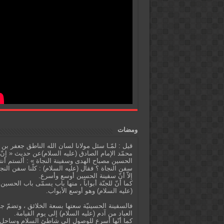
ومضات
قيل : لمّـا سئل مولانا لسان الله الناطق جعفر بن
محمّد الإمام الصادق (عليه السلام)عن حديث « إنّ
الحسين مصباح الهدى وسفينة النجاة » : ألستم أنت
سفن النجاة ؟ فقال (عليه السلام) : كلّنا سفن النج
إلاّ أنّ سفينة الحسين أوسع وأسرع.
كما أنّ للجنّة أبواباً ، منها باب يسمّى باب الحسين
(عليه السلام) وهو أوسع الأبواب.
فالسفينة الحسينيّة سعتها بسعة الخلائق ، وتضمّ ج
العباد من آدم (عليه السلام) إلى يوم القيامة.
كما أنّها أسرع للوصول إلى شاطئ السلام وساحل