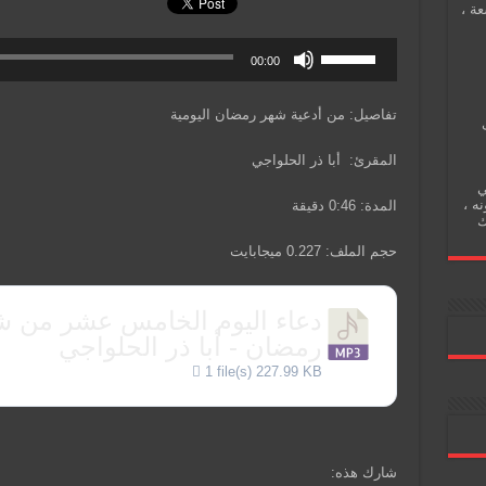
عة ،
00:00
تفاصيل: من أدعية شهر رمضان اليومية
المقرئ: أبا ذر الحلواجي
ي
نه ،
المدة: 0:46 دقيقة
ك
حجم الملف: 0.227 ميجابايت
دعاء اليوم الخامس عشر من ش
رمضان - أبا ذر الحلواجي
1 file(s)
227.99 KB
شارك هذه: