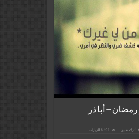
مضان – أبا ذر
أترك تعليق
6,404 الزيارات