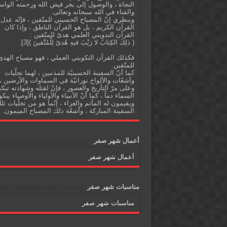
النجاة ، والوصول إلى بحر فيض الله ورحمته الواس
والفناء في الله سبحانه وتعالى.
وبنظري إنّ المصباح الحسيني للمتّقين ، فإنّه عدل
القرآن الكريم ، بل هو القرآن الناطق ، وإذا كان
القرآن التدويني العلمي هدىً للمتّقين :
( ذلِكَ الكِتابُ لا رَيْبَ فيهِ هُدىً لِلْمُتَّقينَ )[3].
فكذلك القرآن التكويني العملي ، فهو مصباح الهدى
للمتّقين.
كما أنّ السفينة الحسينيّة للمذنبين ، لهما تجلّيات
وأشعّات والألواح نورانيّة في السماوات والأرضين ،
وعلى مرّ التأريخ والعصور ، فإنّ لقتله وشهادته تبك
السماء دماً ، كما أنّ الأنبياء والأولياء والأوصياء يبكو
ويقيمون له المآتم والعزاء ، إنّما هو من تجلّيات تل
السفينة المباركة ، وأشعّة ذلك المصباح الميمون.
أعمال شهر صفر
أعمال شهر صفر
مناسبات شهر صفر
مناسبات شهر صفر