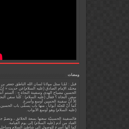
ومضات
قيل : لمّـا سئل مولانا لسان الله الناطق جعفر بن
محمّد الإمام الصادق (عليه السلام)عن حديث « إنّ
الحسين مصباح الهدى وسفينة النجاة » : ألستم أنت
سفن النجاة ؟ فقال (عليه السلام) : كلّنا سفن النج
إلاّ أنّ سفينة الحسين أوسع وأسرع.
كما أنّ للجنّة أبواباً ، منها باب يسمّى باب الحسين
(عليه السلام) وهو أوسع الأبواب.
فالسفينة الحسينيّة سعتها بسعة الخلائق ، وتضمّ ج
العباد من آدم (عليه السلام) إلى يوم القيامة.
كما أنّها أسرع للوصول إلى شاطئ السلام وساحل