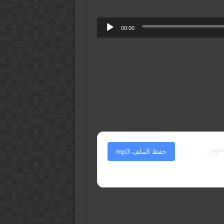
00:00
هر
حفظ الملف mp3