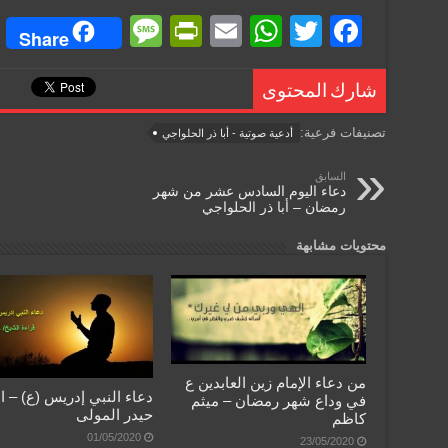
M
Pr
E
W
T
F
Share
e
in
m
h
wi
a
ss
tF
ail
at
tt
c
شارك المحتوى
a
ri
s
er
e
تصنيفات فرعية:
أدعية صوتية - أبا ذر الحلواجي
g
e
A
b
السابق
e
n
p
o
دعاء اليوم السادس عشر من شهر
رمضان – أبا ذر الحلواجي
dl
p
o
y
k
محتويات مشابهة
من دعاء الإمام زين العابدين ع
دعاء النبي إدريس (ع) – ا
في وداع شهر رمضان – ميثم
حيدر المولى
كاظم
01/05/2020
23/05/2020