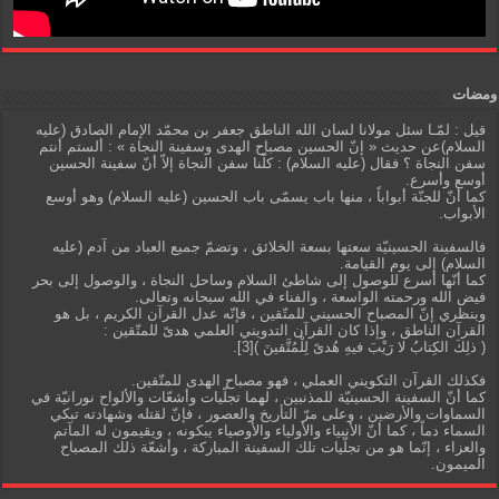
ومضات
قيل : لمّـا سئل مولانا لسان الله الناطق جعفر بن محمّد الإمام الصادق (عليه
السلام)عن حديث « إنّ الحسين مصباح الهدى وسفينة النجاة » : ألستم أنتم
سفن النجاة ؟ فقال (عليه السلام) : كلّنا سفن النجاة إلاّ أنّ سفينة الحسين
أوسع وأسرع.
كما أنّ للجنّة أبواباً ، منها باب يسمّى باب الحسين (عليه السلام) وهو أوسع
الأبواب.
فالسفينة الحسينيّة سعتها بسعة الخلائق ، وتضمّ جميع العباد من آدم (عليه
السلام) إلى يوم القيامة.
كما أنّها أسرع للوصول إلى شاطئ السلام وساحل النجاة ، والوصول إلى بحر
فيض الله ورحمته الواسعة ، والفناء في الله سبحانه وتعالى.
وبنظري إنّ المصباح الحسيني للمتّقين ، فإنّه عدل القرآن الكريم ، بل هو
القرآن الناطق ، وإذا كان القرآن التدويني العلمي هدىً للمتّقين :
( ذلِكَ الكِتابُ لا رَيْبَ فيهِ هُدىً لِلْمُتَّقينَ )[3].
فكذلك القرآن التكويني العملي ، فهو مصباح الهدى للمتّقين.
كما أنّ السفينة الحسينيّة للمذنبين ، لهما تجلّيات وأشعّات والألواح نورانيّة في
السماوات والأرضين ، وعلى مرّ التأريخ والعصور ، فإنّ لقتله وشهادته تبكي
السماء دماً ، كما أنّ الأنبياء والأولياء والأوصياء يبكونه ، ويقيمون له المآتم
والعزاء ، إنّما هو من تجلّيات تلك السفينة المباركة ، وأشعّة ذلك المصباح
الميمون.