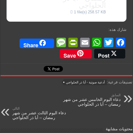
الحلواجي
1 file(s)
258.57 KB
شارك هذه:
M
Pr
E
W
T
F
Share
e
in
m
h
wi
a
Save
Post
ss
tF
ail
at
tt
c
a
ri
s
er
e
g
e
A
b
تصنيفات فرعية:
أدعية صوتية - أبا ذر الحلواجي
e
n
p
o
السابق
dl
p
o
دعاء اليوم الخامس عشر من شهر
رمضان – أبا ذر الحلواجي
y
k
التالي
دعاء اليوم الثالث عشر من شهر
رمضان – أبا ذر الحلواجي
محتويات مشابهة