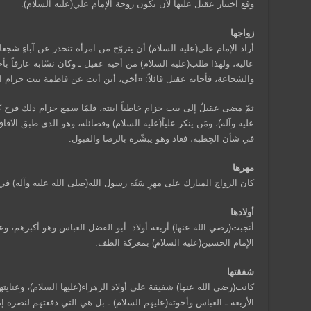
وقع اختيار عقيل عليها لأن تكون زوجة الإمام علي(عليه السلام).
زواجها
أراد الإمام علي(عليه السلام) أن يتزوّج من امرأة تنحدر عن آباءٍ شجعا
عالية، ولهذا طلب(عليه السلام) من أخيه عقيل ـ وكان نسّابة عارفاً بأخ
والشجاعة، فأجابه عقيل قائلاً: «أخي، أين أنت عن فاطمة بنت حزام ال
ثمّ مضى عقيلُ إلى بيت حزام خاطباً ابنته، فلمّا سمع حزام ذلك فرح كث
عليه وآله)، ومَن ينكر علياً(عليه السلام) وفضائله، وهو الذي طبق الآ
في شأن الخِطبة، فعاد وهو يبشّره بالرضا والقبول.
مهرها
كان الزواج المبارك على مهرٍ سَنّه رسول الله(صلى الله عليه وآله) ف
أولادها
أنجبت(رضي الله عنها) أربعة أولاد: أبو الفضل العباس وهو أكبرهم، وع
الإمام الحسين(عليه السلام) بمعركة الطف.
شفقتها
كانت(رضي الله عنها) شفيقة على أولاد الزهراء(عليها السلام)، وعنايتها
الأربعة ـ العباس وأخوته(عليهم السلام) ـ بل هي التي دفعتهم لنصرة إ