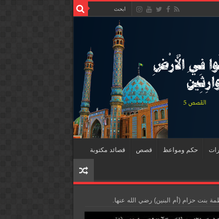
رات
حكم ومواعظ
قصص
قصائد مكتوبة
ة بنت حزام (أم البنين) رضي الله عنها.