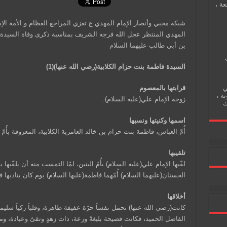
عة ،
شبكة محبي وأنصار الإمام المهدي ع تعزي المراجع العظام و الأمة الإس
المهدي المنتظر عجل الله فرجه الشريف بمناسبة ذكرى وفاة السيدة (
بن أبي طالب عليهما السلام
السيدة فاطمة بنت حزام الكلابية(رضي الله عنها)(1)
قرابتها بالمعصوم
ي
نه ،
زوجة الإمام علي(عليه السلام).
ك
اسمها وكنيتها ونسبها
أُمّ العباس، فاطمة بنت حزام بن خالد العامرية الكلابية، المعروفة بأُمّ ا
تلقيبها
لقّبها الإمام علي(عليه السلام) بأُمّ البنين، لمّا التمست منه أن يلقّبها بلق
الحسنان(عليهما السلام) أُمّهما فاطمة(عليها السلام) يوم كان يناديها ف
أخلاقها
كانت(رضي الله عنها) تحمل نفساً حرّة عفيفة طاهرة، وقلباً زكياً سليماً،
الفاضل الحميد، فكانت فصيحة بليغةً ورعة، ذات زهدٍ وتقىً وعبادة، وم