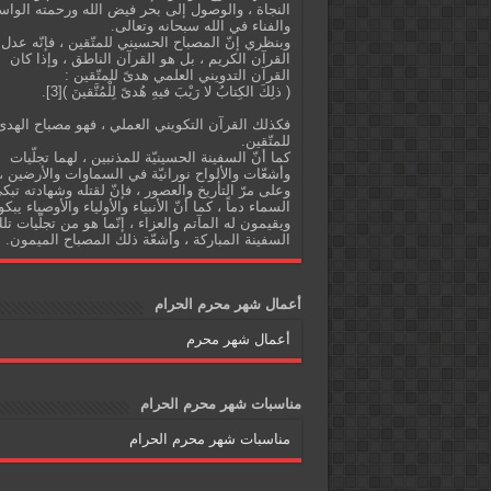
النجاة ، والوصول إلى بحر فيض الله ورحمته الواس
والفناء في الله سبحانه وتعالى.
وبنظري إنّ المصباح الحسيني للمتّقين ، فإنّه عدل
القرآن الكريم ، بل هو القرآن الناطق ، وإذا كان
القرآن التدويني العلمي هدىً للمتّقين :
( ذلِكَ الكِتابُ لا رَيْبَ فيهِ هُدىً لِلْمُتَّقينَ )[3].
فكذلك القرآن التكويني العملي ، فهو مصباح الهدى
للمتّقين.
كما أنّ السفينة الحسينيّة للمذنبين ، لهما تجلّيات
وأشعّات والألواح نورانيّة في السماوات والأرضين ،
وعلى مرّ التأريخ والعصور ، فإنّ لقتله وشهادته تبك
السماء دماً ، كما أنّ الأنبياء والأولياء والأوصياء يبكو
ويقيمون له المآتم والعزاء ، إنّما هو من تجلّيات تل
السفينة المباركة ، وأشعّة ذلك المصباح الميمون.
أعمال شهر محرم الحرام
أعمال شهر محرم
مناسبات شهر محرم الحرام
مناسبات شهر محرم الحرام