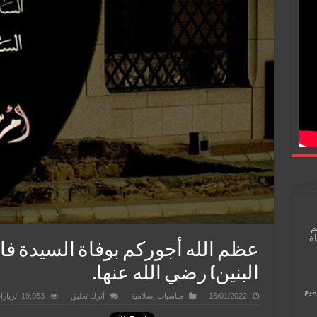
م
اة
عظم الله أجوركم بوفاة السيدة فا
البنين) رضي الله عنها.
ميع
16/01/2022
مناسبات إسلامية
أترك تعليق
19,053 الزيارات