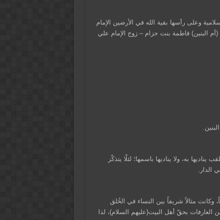
لامية وعلى رأسها بقية الله في الأرضين الإمام
أم البنين) فاطمة بنت حزام – زوج الإمام علي
لبنين.
ب يناديها به، ولا يناديها باسمها؛ لئلّا يتذكّر
ي الدار.
 وكانت مثالاً شريفاً بين النساء في الخُلق
ن العارفات بحقّ أهل البيت(عليهم السلام)، لذا