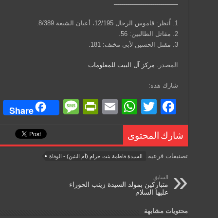
ـــــــــــــــــــــــــــــــــ
1. اُنظر: قاموس الرجال 12/195، أعيان الشيعة 8/389.
2. مقاتل الطالبين: 56.
3. مقتل الحسين لأبي مخنف: 181.
المصدر:
مركز آل البيت للمعلومات
شارك هذه:
M
Pr
E
W
T
F
Share
e
in
m
h
wi
a
ss
tF
ail
at
tt
c
شارك المحتوى
a
ri
s
er
e
تصنيفات فرعية:
السيدة فاطمة بنت حزام (أم البنين) - الوفاة
g
e
A
b
السابق
e
n
p
o
متباركين بمولد السيدة زينب الحوراء
عليها السلام
dl
p
o
y
k
محتويات مشابهة