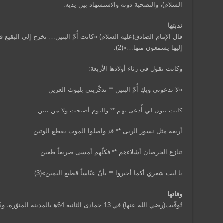
السلام)، والتضحية دونه والاستشهاد بين يديه.
ندبتها
قال الإمام الصادق(عليه السلام) «كانت أُمّ البنين… تخرج إلى البقيع 
إليها يسمعون منها…»(2).
وكانت تقول في رثاء أولادها الأربعة:
«لا تدعوني ويكِ أُمّ البنين ** تذكّريني بليوث العرين
كانت بنون لي أُدعى بهم ** واليوم أصبحت ولا من بنين
أربعة مثل نسور الربى ** قد واصلوا الموت بقطع الوتين
تنازع الخرصان أشلاءهم ** فكلّهم أمسى صريعاً طعين
يا ليت شعري أكما أخبروا ** بأنّ عبّاساً قطيع اليمين»(3).
وفاتها
تُوفّيت(رضي الله عنها) في 13 جمادى الثانية 64ﻫ بالمدينة المنوّرة، ودُفنت في مقبرة البقيع، وقبرها معروف يُزار.