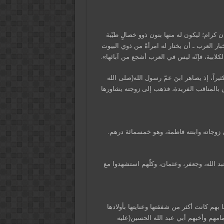
ن كرام؛ ليكون له منها بنون ذوو خصالٍ طيّبة
بار العرب ـ أن يختار له امرأةً من ذوي البيوت
كلابية، فإنّه ليس في العرب أشجع من آبائها».
يراً، إذ يصاهر ابنَ عمّ رسول الله(صلى الله
فاق بالمناقب الفريدة، فذهب إلى زوجته يشاورها
ي زوجاته وابنته فاطمة، وهو خمسمائة درهم.
بد الله، وجعفر، وعثمان، وكلّهم استشهدوا مع
 بهم كانت أكثر من شفقتها وعنايتها بأولادها
مامهم وأخيهم أبي عبد الله الحسين(عليه