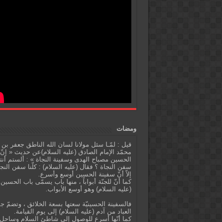
ومضات
قيل : لمّـا سئل مولانا لسان الله الناطق جعفر بن
محمّد الإمام الصادق (عليه السلام)عن حديث « إنّ
الحسين مصباح الهدى وسفينة النجاة » : ألستم أنت
سفن النجاة ؟ فقال (عليه السلام) : كلّنا سفن النج
إلاّ أنّ سفينة الحسين أوسع وأسرع.
كما أنّ للجنّة أبواباً ، منها باب يسمّى باب الحسين
(عليه السلام) وهو أوسع الأبواب.
فالسفينة الحسينيّة سعتها بسعة الخلائق ، وتضمّ ج
العباد من آدم (عليه السلام) إلى يوم القيامة.
كما أنّها أسرع للوصول إلى شاطئ السلام وساحل