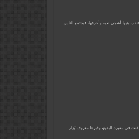
فتندب بنيها أشجى ندبة وأحرقها، فيجتمع الناس