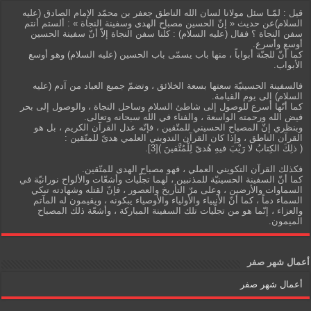
قيل : لمّـا سئل مولانا لسان الله الناطق جعفر بن محمّد الإمام الصادق (عليه
السلام)عن حديث « إنّ الحسين مصباح الهدى وسفينة النجاة » : ألستم أنتم
سفن النجاة ؟ فقال (عليه السلام) : كلّنا سفن النجاة إلاّ أنّ سفينة الحسين
أوسع وأسرع.
كما أنّ للجنّة أبواباً ، منها باب يسمّى باب الحسين (عليه السلام) وهو أوسع
الأبواب.
فالسفينة الحسينيّة سعتها بسعة الخلائق ، وتضمّ جميع العباد من آدم (عليه
السلام) إلى يوم القيامة.
كما أنّها أسرع للوصول إلى شاطئ السلام وساحل النجاة ، والوصول إلى بحر
فيض الله ورحمته الواسعة ، والفناء في الله سبحانه وتعالى.
وبنظري إنّ المصباح الحسيني للمتّقين ، فإنّه عدل القرآن الكريم ، بل هو
القرآن الناطق ، وإذا كان القرآن التدويني العلمي هدىً للمتّقين :
( ذلِكَ الكِتابُ لا رَيْبَ فيهِ هُدىً لِلْمُتَّقينَ )[3].
فكذلك القرآن التكويني العملي ، فهو مصباح الهدى للمتّقين.
كما أنّ السفينة الحسينيّة للمذنبين ، لهما تجلّيات وأشعّات والألواح نورانيّة في
السماوات والأرضين ، وعلى مرّ التأريخ والعصور ، فإنّ لقتله وشهادته تبكي
السماء دماً ، كما أنّ الأنبياء والأولياء والأوصياء يبكونه ، ويقيمون له المآتم
والعزاء ، إنّما هو من تجلّيات تلك السفينة المباركة ، وأشعّة ذلك المصباح
الميمون.
أعمال شهر صفر
أعمال شهر صفر