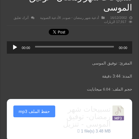
الموسى
16/12/2002
أدعية شهر رمضان - صوت
,
الأدعية الصوتية
أترك تعليق
17,917 الزيارات
00:00
00:00
المقرئ: توفيق الموسى
المدة: 3:44 دقيقة
حجم الملف:
6.04
ميجابايت
تسبيحات شهر
حفظ الملف mp3
رمضان- توفيق
الموسى - تنزيل
1 file(s)
3.48 MB