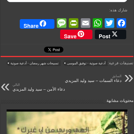
شارك هذه:
M
Pr
E
W
T
F
Share
e
in
m
h
wi
a
Save
Post
ss
tF
ail
at
tt
c
a
ri
s
er
e
g
e
A
b
تصنيفات فرعية:
أدعية صوتية - توفيق الموسى
تسبيحات شهر رمضان - أدعية صوتية
e
n
p
o
السابق
dl
p
o
دعاء السمات – سيد وليد المزيدي
التالي
y
k
دعاء الأمن – سيد وليد المزيدي
محتويات مشابهة