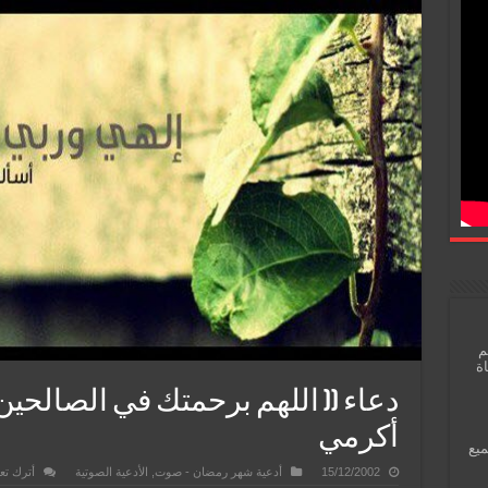
م
اة
دعاء (( اللهم برحمتك في الصالحين ف
أكرمي
ميع
15/12/2002
أدعية شهر رمضان - صوت
,
الأدعية الصوتية
أترك تع