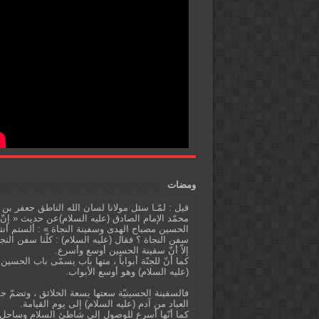
ومضات
قيل : لمّـا سئل مولانا لسان الله الناطق جعفر بن
محمّد الإمام الصادق (عليه السلام)عن حديث « إنّ
الحسين مصباح الهدى وسفينة النجاة » : ألستم أنت
سفن النجاة ؟ فقال (عليه السلام) : كلّنا سفن النج
إلاّ أنّ سفينة الحسين أوسع وأسرع.
كما أنّ للجنّة أبواباً ، منها باب يسمّى باب الحسين
(عليه السلام) وهو أوسع الأبواب.
فالسفينة الحسينيّة سعتها بسعة الخلائق ، وتضمّ ج
العباد من آدم (عليه السلام) إلى يوم القيامة.
كما أنّها أسرع للوصول إلى شاطئ السلام وساحل