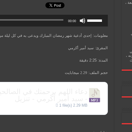
عة ،
00:00
معلومات: إحدى أدعية شهر رمضان المبارك ويدعى به في كل ليلة م
المقرئ: سيد أمير أكرمي
ي
نه ،
ك
المدة: 2:25 دقيقة
حجم الملف:
2.29
ميجابايت
دعاء اللهم برحمتك في الصالحين
- سيد أمير أكرمي - تنزيل
1 file(s)
2.29 MB