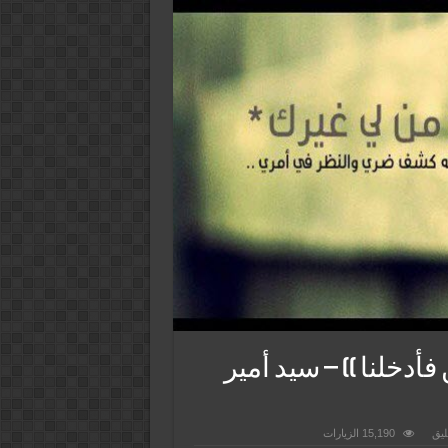
أدخلنا )) – سيد أمير
ليق
15,190 الزيارات