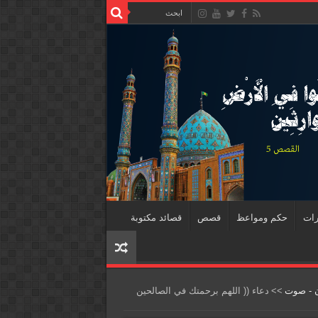
رات
حكم ومواعظ
قصص
قصائد مكتوبة
ن - صوت
>>
دعاء (( اللهم برحمتك في الصالحين