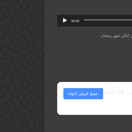
00:00
ن ليالي شهر رمضان
 فأدخلنا
حفظ الملف mp3