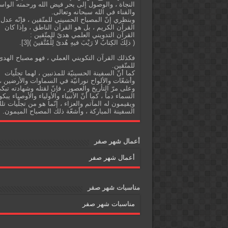
النجاة ، والوصول إلى بحر فيض الله ورحمته الواس
والفناء في الله سبحانه وتعالى.
وبنظري إنّ المصباح الحسيني للمتّقين ، فإنّه عدل
القرآن الكريم ، بل هو القرآن الناطق ، وإذا كان
القرآن التدويني العلمي هدىً للمتّقين :
( ذلِكَ الكِتابُ لا رَيْبَ فيهِ هُدىً لِلْمُتَّقينَ )[3].
فكذلك القرآن التكويني العملي ، فهو مصباح الهدى
للمتّقين.
كما أنّ السفينة الحسينيّة للمذنبين ، لهما تجلّيات
وأشعّات والألواح نورانيّة في السماوات والأرضين ،
وعلى مرّ التأريخ والعصور ، فإنّ لقتله وشهادته تبك
السماء دماً ، كما أنّ الأنبياء والأولياء والأوصياء يبكو
ويقيمون له المآتم والعزاء ، إنّما هو من تجلّيات تل
السفينة المباركة ، وأشعّة ذلك المصباح الميمون.
أعمال شهر صفر
أعمال شهر صفر
مناسبات شهر صفر
مناسبات شهر صفر