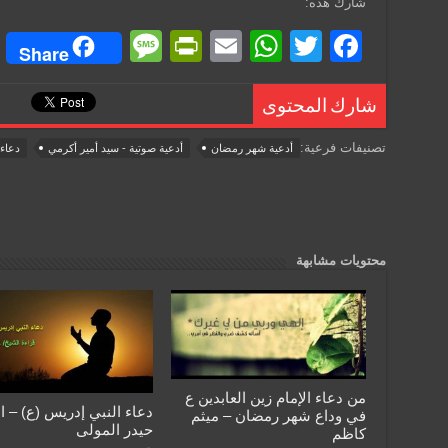
شارك هذه:
M
Pr
E
W
T
F
Share
e
in
m
h
wi
a
ss
tF
ail
at
tt
c
شارك المحتوى
a
ri
s
er
e
تصنيفات فرعية:
أدعية شهر رمضان
أدعية صوتية - سيد أمير أكرمي
دعاء 
g
e
A
b
e
n
p
o
dl
p
o
y
k
محتويات مشابهة
من دعاء الإمام زين العابدين ع
دعاء النبي إدريس (ع) – ا
في وداع شهر رمضان – ميثم
حيدر المولى
كاظم