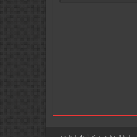
اصرا ودليلا وعينا حتى تسكنه أرضك طوعا وتمتعه