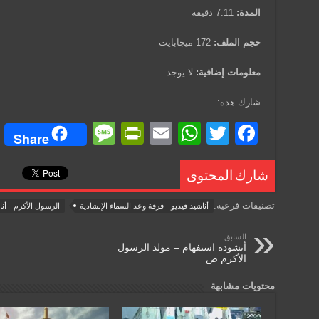
المدة:
7:11 دقيقة
حجم الملف:
172 ميجابايت
معلومات إضافية:
لا يوجد
شارك هذه:
M
Pr
E
W
T
F
Share
e
in
m
h
wi
a
ss
tF
ail
at
tt
c
شارك المحتوى
a
ri
s
er
e
تصنيفات فرعية:
أناشيد فيديو - فرقة وعد السماء الإنشادية
الرسول الأكرم - أنا
g
e
A
b
السابق
e
n
p
o
أنشودة استفهام – مولد الرسول
الأكرم ص
dl
p
o
y
k
محتويات مشابهة