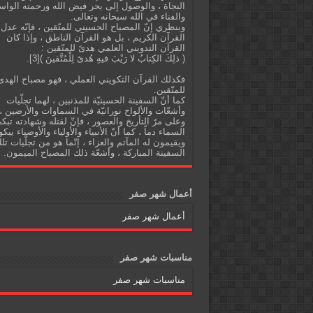
النجاة ، والوصول إلى بحر فيض الله ورحمته الواس
والفناء في الله سبحانه وتعالى.
وبنظري إنّ المصباح الحسيني للمتّقين ، فإنّه عدل
القرآن الكريم ، بل هو القرآن الناطق ، وإذا كان
القرآن التدويني العلمي هدىً للمتّقين :
( ذلِكَ الكِتابُ لا رَيْبَ فيهِ هُدىً لِلْمُتَّقينَ )[3].
فكذلك القرآن التكويني العملي ، فهو مصباح الهدى
للمتّقين.
كما أنّ السفينة الحسينيّة للمذنبين ، لهما تجلّيات
وأشعّات والألواح نورانيّة في السماوات والأرضين ،
وعلى مرّ التأريخ والعصور ، فإنّ لقتله وشهادته تبك
السماء دماً ، كما أنّ الأنبياء والأولياء والأوصياء يبكو
ويقيمون له المآتم والعزاء ، إنّما هو من تجلّيات تل
السفينة المباركة ، وأشعّة ذلك المصباح الميمون.
أعمال شهر صفر
أعمال شهر صفر
مناسبات شهر صفر
مناسبات شهر صفر