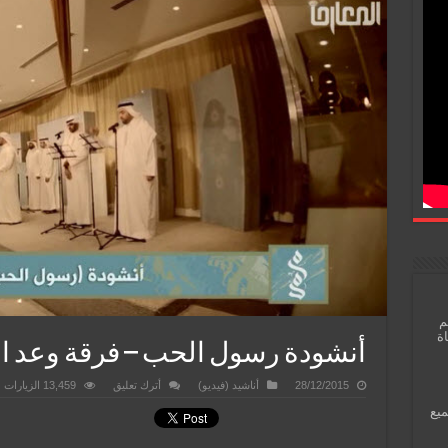
م
اة
أنشودة رسول الحب – فرقة وعد ال
28/12/2015
أناشيد (فيديو)
أترك تعليق
13,459 الزيارات
ميع