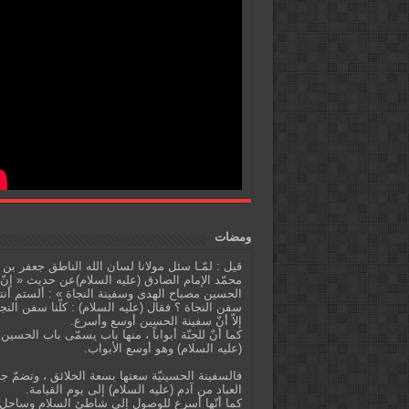
ومضات
قيل : لمّـا سئل مولانا لسان الله الناطق جعفر بن
محمّد الإمام الصادق (عليه السلام)عن حديث « إنّ
الحسين مصباح الهدى وسفينة النجاة » : ألستم أنت
سفن النجاة ؟ فقال (عليه السلام) : كلّنا سفن النج
إلاّ أنّ سفينة الحسين أوسع وأسرع.
كما أنّ للجنّة أبواباً ، منها باب يسمّى باب الحسين
(عليه السلام) وهو أوسع الأبواب.
فالسفينة الحسينيّة سعتها بسعة الخلائق ، وتضمّ ج
العباد من آدم (عليه السلام) إلى يوم القيامة.
كما أنّها أسرع للوصول إلى شاطئ السلام وساحل