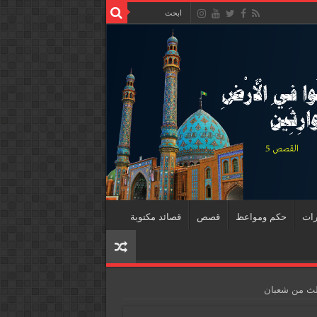
رات
حكم ومواعظ
قصص
قصائد مكتوبة
الث من شعبان