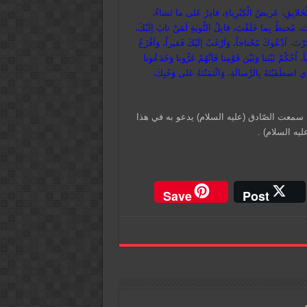
لْخَلايِقِ، عَريضُ الْكِبْرِياءِ، قادِرٌ عَلى ما تَشاءُ،
، مُحيطٌ بِما خَلَقْتَ، قابِلُ التُّوبَةِ لَمَنْ تابَ اِلَيْكَ،
تَ، اَدْعُوكَ مُحْتاجاً، وَاَرْغَبُ اِلَيْكَ فَقيراً، وَاَفْزَعُ
اُحْكُمْ بَيْنَنا وَبَيْنَ قَوْمِنا فَاِنَّهُمْ غَرُّونا وَخَدَعُونا
َّذي اصطَفَيْتَهُ بِالرِّسالَةِ، وَائْتَمَنْتَهُ عَلى وَحْيِكَ،
معت الصّادق (عليه السلام) يدعو به في هذا
يه السلام) .
Save
Post