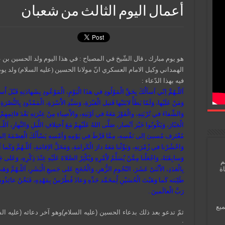
أعمال اليوم الثالث من شعبان
ه
و يوم مبارك ، قال الشّيخ في المصباح : في هذا اليوم ولد الحسين بن 
الهمداني وكيل الامام العسكري انّ مولانا الحسين (عليه السلام) ولد 
فيه بهذا الدّعاء :
اَللّـهُمَّ اِنّي اَساَلُكَ بِحَقِّ الْمَوْلُودِ في هذَا الْيَوْمِ، الْمَوْعُودِ بِشَهادَتِهِ قَبْلَ اْست
وَمَنْ عَلَيْها، وَلَمّا يَطَأْ لابَتَيْها قَتيل الْعَبْرَةِ، وَسَيِّدِ الاُْسْرَةِ، الْمَمْدُودِ بِالنُّصْرَةِ ي
وَالشِّفاءَ في تُرْبَتِهِ، والْفَوْزَ مَعَهُ في اَوْبَتِهِ، والاَْصِياءِ مِنْ عِتْرَتِهِ بَعْدَ قائِمِهِمْ وَغ
الْجَبّارَ، وَيَكُونُوا خَيْرَ اَنْصار، صَلَّى اللهُ عَلَيْهِمْ مَعَ اْختِلافِ اللَّيلِ وَالنَّهارِ، اَللّ
مُعْتَرف مُسيئ اِلى نَفْسِهِ، مِمَّا فَرَّطَ في يَوْمِهِ وَاَمْسِهِ يَسْأَلُكَ الْعِصْمَةَ اِلى مَ
وَاحْشُرْنا في زُمْرَتِهِ، وَبَوِّئْنا مَعَهُ دارَ الْكَرامَةِ، وَمَحَلَّ الاِقامَةِ، اَللّـهُمَّ وَكَما اَكْرَ
وَسابِقَتَهُ، وَاجْعَلْنا مِمَّنْ يُسَلِّمُ لاَْمْرِهِ وَيُكْثِرُ الصَّلاةَ عَلَيْهِ عِنْدَ ذِكْرِهِ، وَعَلى
م
بِالْعَدَدِ، الاَْثْنَىْ عَشَرَ، النّجُومِ الزُّهرِ، وَالْحُجَجِ عَلى جَميعِ الْبَشَرِ، اَللّـهُمَّ وَهَب
اة
طَلِبَته كَما وَهَبْتَ الْحُسَيْنِ لُِمحَمَّد جَدِّهِ وَعاذَ فُطْرُسُ بِمَهْدِهِ، فَنَحْنُ عائِذُونَ بِق
رَبَّ الْعالَمينَ .
ميع
ثمّ تدعو بعد ذلك بدعاء الحسين (عليه السلام)وهو آخر دعائه (عليه ا
: