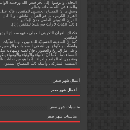
النجاة ، والوصول إلى بحر فيض الله ورحمته الواس
والفناء في الله سبحانه وتعالى.
وبنظري إنّ المصباح الحسيني للمتّقين ، فإنّه عدل
القرآن الكريم ، بل هو القرآن الناطق ، وإذا كان
القرآن التدويني العلمي هدىً للمتّقين :
( ذلِكَ الكِتابُ لا رَيْبَ فيهِ هُدىً لِلْمُتَّقينَ )[3].
فكذلك القرآن التكويني العملي ، فهو مصباح الهدى
للمتّقين.
كما أنّ السفينة الحسينيّة للمذنبين ، لهما تجلّيات
وأشعّات والألواح نورانيّة في السماوات والأرضين ،
وعلى مرّ التأريخ والعصور ، فإنّ لقتله وشهادته تبك
السماء دماً ، كما أنّ الأنبياء والأولياء والأوصياء يبكو
ويقيمون له المآتم والعزاء ، إنّما هو من تجلّيات تل
السفينة المباركة ، وأشعّة ذلك المصباح الميمون.
أعمال شهر صفر
أعمال شهر صفر
مناسبات شهر صفر
مناسبات شهر صفر