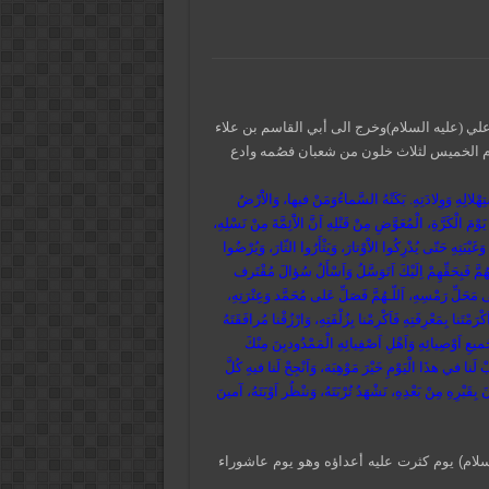
علي (عليه السلام)وخرج الى أبي القاسم بن علاء
يوم الخميس لثلاث خلون من شعبان فصُمه وادع
ِهْلالِهِ وَوِلادَتِهِ. بَكَتْهُ السَّماءُوَمَنْ فيها، وَالاَْرْضُ
َوْمَ الْكَرَّةِ، الْمُعَوَّضِ مِنْ قَتْلِهِ اَنَّ الاَْئِمَّةَ مِنْ نَسْلِهِ،
َيْبَتِهِ حَتّى يُدْرِكُوا الاَْوْتارَ، وَيَثْأَرُوا الثّارَ، وَيُرْضُوا
ـهُمَّ فَبِحَقِّهِمْ اِلَيْكَ اَتَوَسَّلُ وَاَسْأَلُ سُؤالَ مُقْتَرف
حَلِّ رَمْسِهِ، اَللّـهُمَّ فَصَلِّ عَلى مُحَمَّد وَعِتْرَتِهِ،
مْتَنا بِمَعْرِفَتِهِ فَاَكْرِمْنا بِزُلْفَتِهِ، وَارْزُقْنا مُرافَقَتَهُ
 جَميعِ اَوْصِيائِهِ وَاَهْلِ اَصْفِيائِهِ الْمَمْدُوديِنَ مِنْكَ
ْ لَنا في هذَا الْيَوْمِ خَيْرَ مَوْهِبَة، وَاَنْجِحْ لَنا فيهِ كُلَّ
َبْرِهِ مِنْ بَعْدِهِ، نَشْهَدُ تُرْبَتَهُ، وَننْظُر اَوْبَتَهُ، آمينَ
لسلام) يوم كثرت عليه أعداؤه وهو يوم عاشوراء