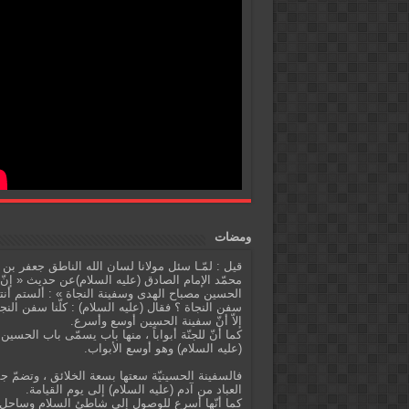
ومضات
قيل : لمّـا سئل مولانا لسان الله الناطق جعفر بن
محمّد الإمام الصادق (عليه السلام)عن حديث « إنّ
الحسين مصباح الهدى وسفينة النجاة » : ألستم أنت
سفن النجاة ؟ فقال (عليه السلام) : كلّنا سفن النج
إلاّ أنّ سفينة الحسين أوسع وأسرع.
كما أنّ للجنّة أبواباً ، منها باب يسمّى باب الحسين
(عليه السلام) وهو أوسع الأبواب.
فالسفينة الحسينيّة سعتها بسعة الخلائق ، وتضمّ ج
العباد من آدم (عليه السلام) إلى يوم القيامة.
كما أنّها أسرع للوصول إلى شاطئ السلام وساحل