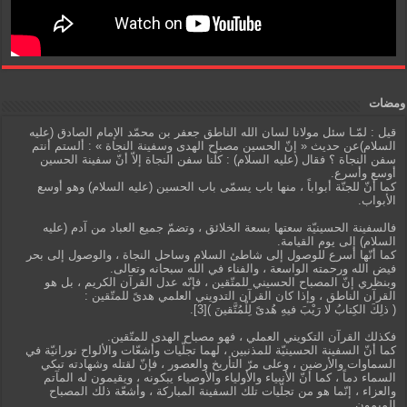
ومضات
قيل : لمّـا سئل مولانا لسان الله الناطق جعفر بن محمّد الإمام الصادق (عليه
السلام)عن حديث « إنّ الحسين مصباح الهدى وسفينة النجاة » : ألستم أنتم
سفن النجاة ؟ فقال (عليه السلام) : كلّنا سفن النجاة إلاّ أنّ سفينة الحسين
أوسع وأسرع.
كما أنّ للجنّة أبواباً ، منها باب يسمّى باب الحسين (عليه السلام) وهو أوسع
الأبواب.
فالسفينة الحسينيّة سعتها بسعة الخلائق ، وتضمّ جميع العباد من آدم (عليه
السلام) إلى يوم القيامة.
كما أنّها أسرع للوصول إلى شاطئ السلام وساحل النجاة ، والوصول إلى بحر
فيض الله ورحمته الواسعة ، والفناء في الله سبحانه وتعالى.
وبنظري إنّ المصباح الحسيني للمتّقين ، فإنّه عدل القرآن الكريم ، بل هو
القرآن الناطق ، وإذا كان القرآن التدويني العلمي هدىً للمتّقين :
( ذلِكَ الكِتابُ لا رَيْبَ فيهِ هُدىً لِلْمُتَّقينَ )[3].
فكذلك القرآن التكويني العملي ، فهو مصباح الهدى للمتّقين.
كما أنّ السفينة الحسينيّة للمذنبين ، لهما تجلّيات وأشعّات والألواح نورانيّة في
السماوات والأرضين ، وعلى مرّ التأريخ والعصور ، فإنّ لقتله وشهادته تبكي
السماء دماً ، كما أنّ الأنبياء والأولياء والأوصياء يبكونه ، ويقيمون له المآتم
والعزاء ، إنّما هو من تجلّيات تلك السفينة المباركة ، وأشعّة ذلك المصباح
الميمون.