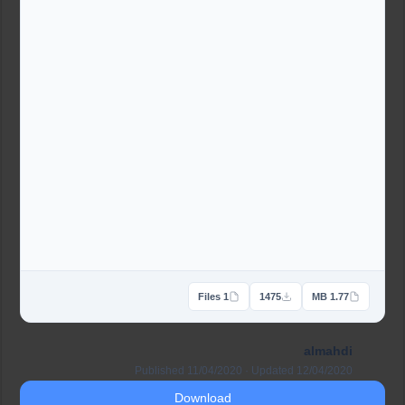
1 Files
1475
1.77 MB
almahdi
Published 11/04/2020 · Updated 12/04/2020
Download