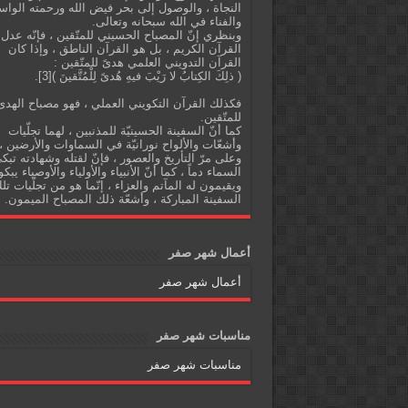
النجاة ، والوصول إلى بحر فيض الله ورحمته الواس
والفناء في الله سبحانه وتعالى.
وبنظري إنّ المصباح الحسيني للمتّقين ، فإنّه عدل
القرآن الكريم ، بل هو القرآن الناطق ، وإذا كان
القرآن التدويني العلمي هدىً للمتّقين :
( ذلِكَ الكِتابُ لا رَيْبَ فيهِ هُدىً لِلْمُتَّقينَ )[3].
فكذلك القرآن التكويني العملي ، فهو مصباح الهدى
للمتّقين.
كما أنّ السفينة الحسينيّة للمذنبين ، لهما تجلّيات
وأشعّات والألواح نورانيّة في السماوات والأرضين ،
وعلى مرّ التأريخ والعصور ، فإنّ لقتله وشهادته تبك
السماء دماً ، كما أنّ الأنبياء والأولياء والأوصياء يبكو
ويقيمون له المآتم والعزاء ، إنّما هو من تجلّيات تل
السفينة المباركة ، وأشعّة ذلك المصباح الميمون.
أعمال شهر صفر
أعمال شهر صفر
مناسبات شهر صفر
مناسبات شهر صفر