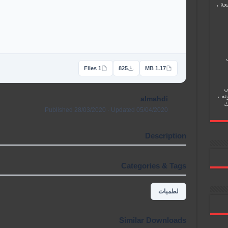
عة ،
1 Files
825
1.17 MB
ي
نه ،
almahdi
ك
Published 28/03/2020 · Updated 05/04/2020
Description
Categories & Tags
لطميات
Similar Downloads