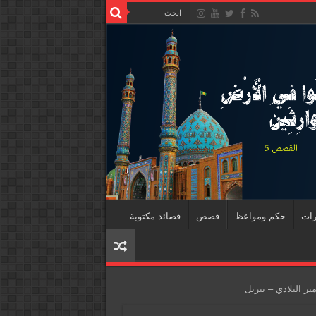
رات
حكم ومواعظ
قصص
قصائد مكتوبة
ير البلادي – تنزيل