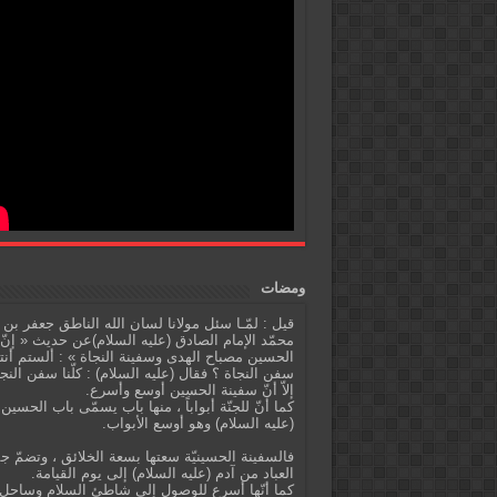
ومضات
قيل : لمّـا سئل مولانا لسان الله الناطق جعفر بن
محمّد الإمام الصادق (عليه السلام)عن حديث « إنّ
الحسين مصباح الهدى وسفينة النجاة » : ألستم أنت
سفن النجاة ؟ فقال (عليه السلام) : كلّنا سفن النج
إلاّ أنّ سفينة الحسين أوسع وأسرع.
كما أنّ للجنّة أبواباً ، منها باب يسمّى باب الحسين
(عليه السلام) وهو أوسع الأبواب.
فالسفينة الحسينيّة سعتها بسعة الخلائق ، وتضمّ ج
العباد من آدم (عليه السلام) إلى يوم القيامة.
كما أنّها أسرع للوصول إلى شاطئ السلام وساحل