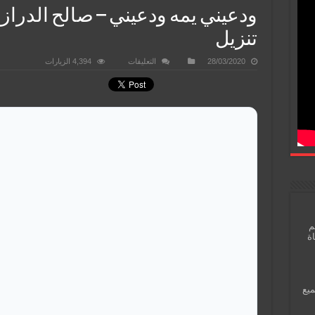
ودعيني يمه ودعيني – صالح الدرازي 
تنزيل
على
28/03/2020
التعليقات
4,394 الزيارات
ودعيني
يمه
ودعيني
–
صالح
الدرازي
و
عبدالأمير
البلادي
–
تنزيل
مغلقة
م
اة
ميع