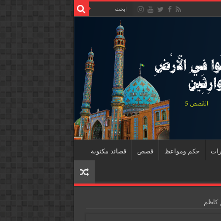
رات
حكم ومواعظ
قصص
قصائد مكتوبة
م كاظم