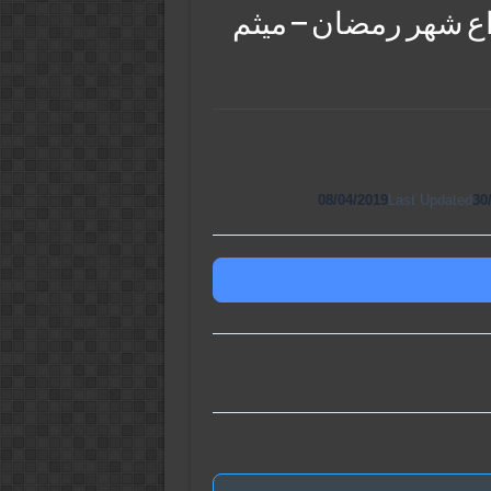
داع شهر رمضان – ميثم
08/04/2019
Last Updated
30