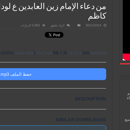
من دعاء الإمام زين العابدين ع لو
كاظم
30/12/2014
أترك تعليق
5,856 الزيارات
/12/2014
Create Date
1
File Count
7.30 MB
File Size
1161
Download
حفظ الملف mp3
م
اة
DESCRIPTION
SIMILAR DOWNLOADS
ميع