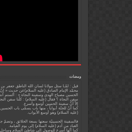
ومضات
قيل : لمّـا سئل مولانا لسان الله الناطق جعفر بن
محمّد الإمام الصادق (عليه السلام)عن حديث « إنّ
الحسين مصباح الهدى وسفينة النجاة » : ألستم أنت
سفن النجاة ؟ فقال (عليه السلام) : كلّنا سفن النج
إلاّ أنّ سفينة الحسين أوسع وأسرع.
كما أنّ للجنّة أبواباً ، منها باب يسمّى باب الحسين
(عليه السلام) وهو أوسع الأبواب.
فالسفينة الحسينيّة سعتها بسعة الخلائق ، وتضمّ ج
العباد من آدم (عليه السلام) إلى يوم القيامة.
كما أنّها أسرع للوصول إلى شاطئ السلام وساحل