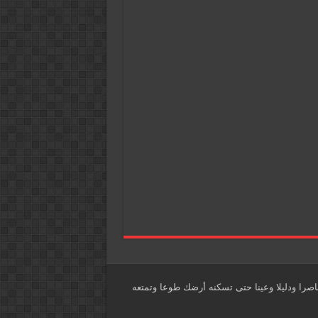
اصرا ودليلا وعينا حتى تسكنه أرضك طوعا وتمتعه