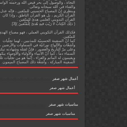
النجاة ، والوصول إلى بحر فيض الله ورحمته الواس
والفناء في الله سبحانه وتعالى.
وبنظري إنّ المصباح الحسيني للمتّقين ، فإنّه عدل
القرآن الكريم ، بل هو القرآن الناطق ، وإذا كان
القرآن التدويني العلمي هدىً للمتّقين :
( ذلِكَ الكِتابُ لا رَيْبَ فيهِ هُدىً لِلْمُتَّقينَ )[3].
فكذلك القرآن التكويني العملي ، فهو مصباح الهدى
للمتّقين.
كما أنّ السفينة الحسينيّة للمذنبين ، لهما تجلّيات
وأشعّات والألواح نورانيّة في السماوات والأرضين ،
وعلى مرّ التأريخ والعصور ، فإنّ لقتله وشهادته تبك
السماء دماً ، كما أنّ الأنبياء والأولياء والأوصياء يبكو
ويقيمون له المآتم والعزاء ، إنّما هو من تجلّيات تل
السفينة المباركة ، وأشعّة ذلك المصباح الميمون.
أعمال شهر صفر
أعمال شهر صفر
مناسبات شهر صفر
مناسبات شهر صفر