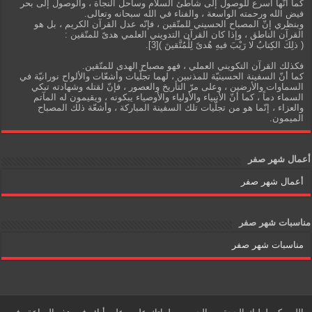
كما أنّها أسرع للوصول إلى شاطئ السلام وساحل النجاة ، والوصول إلى بحر
فيض الله ورحمته الواسعة ، والفناء في الله سبحانه وتعالى.
وبنظري إنّ المصباح الحسيني للمتّقين ، فإنّه عدل القرآن الكريم ، بل هو
القرآن الناطق ، وإذا كان القرآن التدويني العلمي هدىً للمتّقين :
( ذلِكَ الكِتابُ لا رَيْبَ فيهِ هُدىً لِلْمُتَّقينَ )[3].
فكذلك القرآن التكويني العملي ، فهو مصباح الهدى للمتّقين.
كما أنّ السفينة الحسينيّة للمذنبين ، لهما تجلّيات وأشعّات والألواح نورانيّة في
السماوات والأرضين ، وعلى مرّ التأريخ والعصور ، فإنّ لقتله وشهادته تبكي
السماء دماً ، كما أنّ الأنبياء والأولياء والأوصياء يبكونه ، ويقيمون له المآتم
والعزاء ، إنّما هو من تجلّيات تلك السفينة المباركة ، وأشعّة ذلك المصباح
الميمون.
أعمال شهر صفر
أعمال شهر صفر
مناسبات شهر صفر
مناسبات شهر صفر