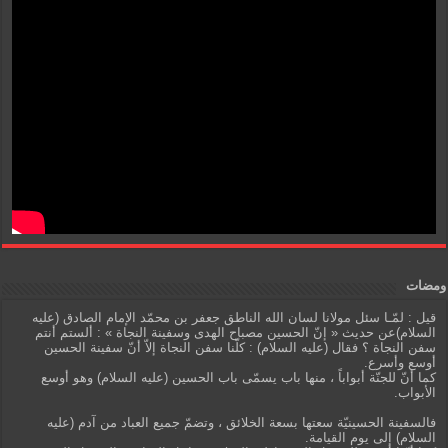
ومضات
قيل : لمّـا سئل مولانا لسان الله الناطق جعفر بن محمّد الإمام الصادق (عليه
السلام)عن حديث « إنّ الحسين مصباح الهدى وسفينة النجاة » : ألستم أنتم
سفن النجاة ؟ فقال (عليه السلام) : كلّنا سفن النجاة إلاّ أنّ سفينة الحسين
أوسع وأسرع.
كما أنّ للجنّة أبواباً ، منها باب يسمّى باب الحسين (عليه السلام) وهو أوسع
الأبواب.
فالسفينة الحسينيّة سعتها بسعة الخلائق ، وتضمّ جميع العباد من آدم (عليه
السلام) إلى يوم القيامة.