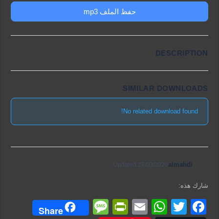
حفظ الملف mp3
DESCRIPTION
SIMILAR DOWNLOADS
No related download found!
almahdi
Updated 27/03/2020
شارك هذه:
M
Pr
E
W
T
F
Share