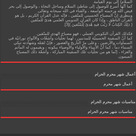
السلام) إلى يوم القيامة.
كما أنّها أسرع للوصول إلى شاطئ السلام وساحل النجاة ، والوصول إلى بحر
فيض الله ورحمته الواسعة ، والفناء في الله سبحانه وتعالى.
وبنظري إنّ المصباح الحسيني للمتّقين ، فإنّه عدل القرآن الكريم ، بل هو
القرآن الناطق ، وإذا كان القرآن التدويني العلمي هدىً للمتّقين :
( ذلِكَ الكِتابُ لا رَيْبَ فيهِ هُدىً لِلْمُتَّقينَ )[3].
فكذلك القرآن التكويني العملي ، فهو مصباح الهدى للمتّقين.
كما أنّ السفينة الحسينيّة للمذنبين ، لهما تجلّيات وأشعّات والألواح نورانيّة في
السماوات والأرضين ، وعلى مرّ التأريخ والعصور ، فإنّ لقتله وشهادته تبكي
السماء دماً ، كما أنّ الأنبياء والأولياء والأوصياء يبكونه ، ويقيمون له المآتم
والعزاء ، إنّما هو من تجلّيات تلك السفينة المباركة ، وأشعّة ذلك المصباح
الميمون.
أعمال شهر محرم الحرام
أعمال شهر محرم
مناسبات شهر محرم الحرام
مناسبات شهر محرم الحرام