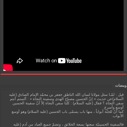
ومضات
قيل : لمّـا سئل مولانا لسان الله الناطق جعفر بن محمّد الإمام الصادق (عليه
السلام)عن حديث « إنّ الحسين مصباح الهدى وسفينة النجاة » : ألستم أنتم
سفن النجاة ؟ فقال (عليه السلام) : كلّنا سفن النجاة إلاّ أنّ سفينة الحسين
أوسع وأسرع.
كما أنّ للجنّة أبواباً ، منها باب يسمّى باب الحسين (عليه السلام) وهو أوسع
الأبواب.
فالسفينة الحسينيّة سعتها بسعة الخلائق ، وتضمّ جميع العباد من آدم (عليه