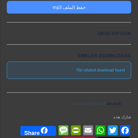
حفظ الملف mp3
DESCRIPTION
SIMILAR DOWNLOADS
No related download found!
almahdi
Updated 27/03/2020
شارك هذه:
M
Pr
E
W
T
F
Share