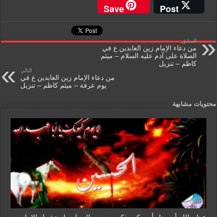
e
in
m
h
wi
a
Save
Post
ss
tF
ail
at
tt
c
a
ri
s
er
e
السابق
g
e
A
b
من دعاء الإمام زين العابدين ع في
الصلاة على آدم عليه السلام – ميثم
e
n
p
o
كاظم – تنزيل
التالي
dl
p
o
من دعاء الإمام زين العابدين ع في
يوم عرفة – ميثم كاظم – تنزيل
y
k
محتويات مشابهة