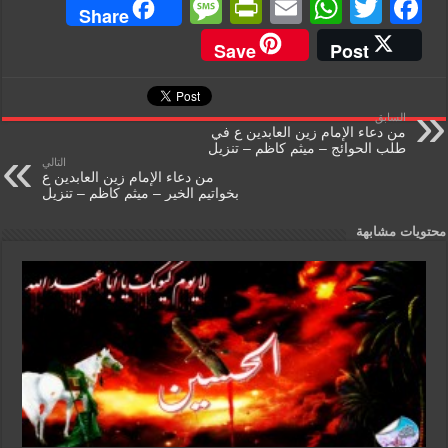
M
Pr
E
W
T
F
Share
e
in
m
h
wi
a
Save
Post
ss
tF
ail
at
tt
c
a
ri
s
er
e
السابق
g
e
A
b
من دعاء الإمام زين العابدين ع في
طلب الحوائج – ميثم كاظم – تنزيل
e
n
p
o
التالي
من دعاء الإمام زين العابدين ع
dl
p
o
بخواتيم الخير – ميثم كاظم – تنزيل
y
k
محتويات مشابهة