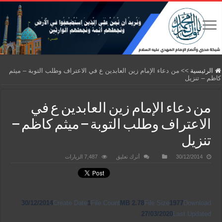
الرئيسية
>>
من دعاء الإمام زين العابدين ع في الاعتراف وطلب التوبة – ميثم
كاظم – تنزيل
من دعاء الإمام زين العابدين ع في
الاعتراف وطلب التوبة – ميثم كاظم –
تنزيل
30/12/2014
أترك تعليق
7,487 الزيارات
30/12/2014
Create Date
1
File Count
2.78 MB
File Size
1977
Download
27/03/2020
Last Updated