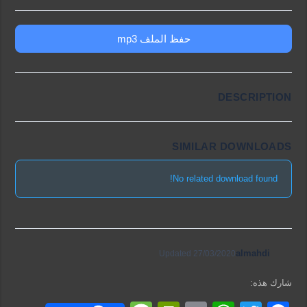
حفظ الملف mp3
DESCRIPTION
SIMILAR DOWNLOADS
No related download found!
almahdi
Updated 27/03/2020
شارك هذه: