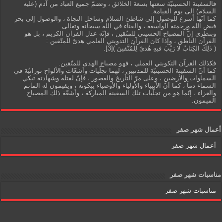
فالسفينة الحسينيّة سعتها بسعة الخلائق ، وتضمّ جميع العباد من آدم (عليه
السلام) إلى يوم القيامة.
كما أنّها أسرع للوصول إلى شاطئ السلام وساحل النجاة ، والوصول إلى بحر
فيض الله ورحمته الواسعة ، والفناء في الله سبحانه وتعالى.
وبنظري إنّ المصباح الحسيني للمتّقين ، فإنّه عدل القرآن الكريم ، بل هو
القرآن الناطق ، وإذا كان القرآن التدويني العلمي هدىً للمتّقين :
( ذلِكَ الكِتابُ لا رَيْبَ فيهِ هُدىً لِلْمُتَّقينَ )[3].
فكذلك القرآن التكويني العملي ، فهو مصباح الهدى للمتّقين.
كما أنّ السفينة الحسينيّة للمذنبين ، لهما تجلّيات وأشعّات والألواح نورانيّة في
السماوات والأرضين ، وعلى مرّ التأريخ والعصور ، فإنّ لقتله وشهادته تبكي
السماء دماً ، كما أنّ الأنبياء والأولياء والأوصياء يبكونه ، ويقيمون له المآتم
والعزاء ، إنّما هو من تجلّيات تلك السفينة المباركة ، وأشعّة ذلك المصباح
الميمون.
أعمال شهر صفر
أعمال شهر صفر
مناسبات شهر صفر
مناسبات شهر صفر