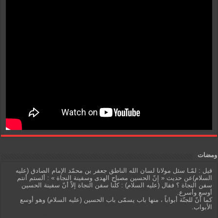
ومضات
قيل : لمّـا سئل مولانا لسان الله الناطق جعفر بن محمّد الإمام الصادق (عليه
السلام)عن حديث « إنّ الحسين مصباح الهدى وسفينة النجاة » : ألستم أنتم
سفن النجاة ؟ فقال (عليه السلام) : كلّنا سفن النجاة إلاّ أنّ سفينة الحسين
أوسع وأسرع.
كما أنّ للجنّة أبواباً ، منها باب يسمّى باب الحسين (عليه السلام) وهو أوسع
الأبواب.