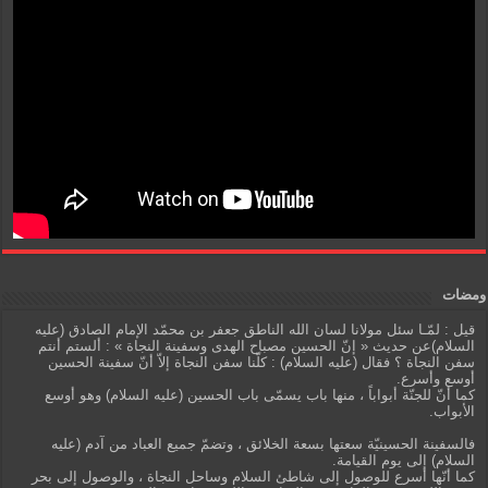
ومضات
قيل : لمّـا سئل مولانا لسان الله الناطق جعفر بن محمّد الإمام الصادق (عليه
السلام)عن حديث « إنّ الحسين مصباح الهدى وسفينة النجاة » : ألستم أنتم
سفن النجاة ؟ فقال (عليه السلام) : كلّنا سفن النجاة إلاّ أنّ سفينة الحسين
أوسع وأسرع.
كما أنّ للجنّة أبواباً ، منها باب يسمّى باب الحسين (عليه السلام) وهو أوسع
الأبواب.
فالسفينة الحسينيّة سعتها بسعة الخلائق ، وتضمّ جميع العباد من آدم (عليه
السلام) إلى يوم القيامة.
كما أنّها أسرع للوصول إلى شاطئ السلام وساحل النجاة ، والوصول إلى بحر