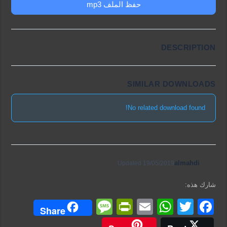
حفظ الملف mp3
DESCRIPTION
SIMILAR DOWNLOADS
No related download found!
almahdi
Updated 19/05/2019
شارك هذه:
M
Pr
E
W
T
F
Share
e
in
m
h
wi
a