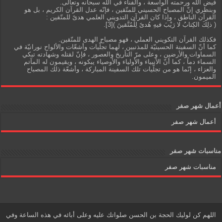
فيض الله ورحمته الواسعة ، والفناء في الله سبحانه وتعالى.
وبنظري إنّ المصباح الحسيني للمتّقين ، فإنّه عدل القرآن الكريم ، بل هو
القرآن الناطق ، وإذا كان القرآن التدويني العلمي هدىً للمتّقين :
( ذلِكَ الكِتابُ لا رَيْبَ فيهِ هُدىً لِلْمُتَّقينَ )[3].
فكذلك القرآن التكويني العملي ، فهو مصباح الهدى للمتّقين.
كما أنّ السفينة الحسينيّة للمذنبين ، لهما تجلّيات وأشعّات والألواح نورانيّة في
السماوات والأرضين ، وعلى مرّ التأريخ والعصور ، فإنّ لقتله وشهادته تبكي
السماء دماً ، كما أنّ الأنبياء والأولياء والأوصياء يبكونه ، ويقيمون له المآتم
والعزاء ، إنّما هو من تجلّيات تلك السفينة المباركة ، وأشعّة ذلك المصباح
الميمون.
أعمال شهر صفر
أعمال شهر صفر
مناسبات شهر صفر
مناسبات شهر صفر
اللهم كن لوليك الحجة بن الحسن صلواتك عليه وعلى أبائه في هذه الساعة وفي