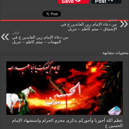
Save
Post
ss
tF
ail
at
tt
c
a
ri
s
er
e
السابق
g
e
A
b
من دعاء الإمام زين العابدين ع في
الإشتياق – ميثم كاظم – تنزيل
e
n
p
o
التالي
من دعاء الإمام زين العابدين ع في
dl
p
o
المهمات – ميثم كاظم – تنزيل
y
k
محتويات مشابهة
عظم الله أجورنا وأجوركم بذكرى محرم الحرام واستشهاد الإمام
الحسين ع