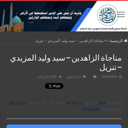
الرئيسية
>>
مناجاة الزاهدين – سيد وليد المزيدي – تنزيل
مناجاة الزاهدين – سيد وليد المزيدي
– تنزيل
30/12/2014
أترك تعليق
5,162 الزيارات
30/12/2014
Create Date
1
File Count
604.27 KB
File Size
1977
Download
19/05/2019
Last Updated