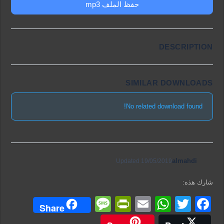
حفظ الملف mp3
DESCRIPTION
SIMILAR DOWNLOADS
No related download found!
almahdi
Updated 19/05/2019
شارك هذه:
M
Pr
E
W
T
F
Share
e
in
m
h
wi
a