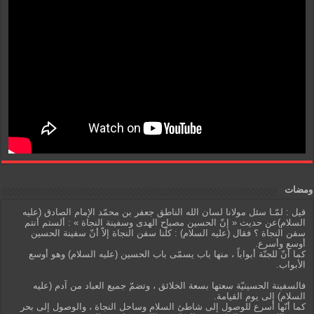
ومضات
قيل : لمّـا سئل مولانا لسان الله الناطق جعفر بن محمّد الإمام الصادق (عليه
السلام)عن حديث « إنّ الحسين مصباح الهدى وسفينة النجاة » : ألستم أنتم
سفن النجاة ؟ فقال (عليه السلام) : كلّنا سفن النجاة إلاّ أنّ سفينة الحسين
أوسع وأسرع.
كما أنّ للجنّة أبواباً ، منها باب يسمّى باب الحسين (عليه السلام) وهو أوسع
الأبواب.
فالسفينة الحسينيّة سعتها بسعة الخلائق ، وتضمّ جميع العباد من آدم (عليه
السلام) إلى يوم القيامة.
كما أنّها أسرع للوصول إلى شاطئ السلام وساحل النجاة ، والوصول إلى بحر