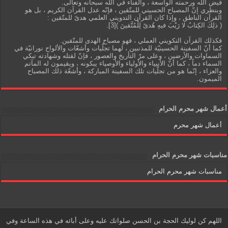
فيض الله ورحمته الواسعة ، والفناء في الله سبحانه وتعالى.
وبنظري إنّ المصباح الحسيني للمتّقين ، فإنّه عدل القرآن الكريم ، بل هو
القرآن الناطق ، وإذا كان القرآن التدويني العلمي هدىً للمتّقين :
( ذلِكَ الكِتابُ لا رَيْبَ فيهِ هُدىً لِلْمُتَّقينَ )[3].
فكذلك القرآن التكويني العملي ، فهو مصباح الهدى للمتّقين.
كما أنّ السفينة الحسينيّة للمذنبين ، لهما تجلّيات وأشعّات والألواح نورانيّة في
السماوات والأرضين ، وعلى مرّ التأريخ والعصور ، فإنّ لقتله وشهادته تبكي
السماء دماً ، كما أنّ الأنبياء والأولياء والأوصياء يبكونه ، ويقيمون له المآتم
والعزاء ، إنّما هو من تجلّيات تلك السفينة المباركة ، وأشعّة ذلك المصباح
الميمون.
أعمال شهر محرم الحرام
أعمال شهر محرم
مناسبات شهر محرم الحرام
مناسبات شهر محرم الحرام
اللهم كن لوليك الحجة بن الحسن صلواتك عليه وعلى أبائه في هذه الساعة وفي