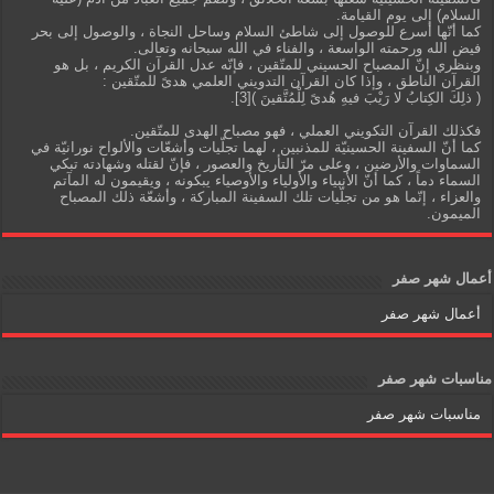
السلام) إلى يوم القيامة.
كما أنّها أسرع للوصول إلى شاطئ السلام وساحل النجاة ، والوصول إلى بحر
فيض الله ورحمته الواسعة ، والفناء في الله سبحانه وتعالى.
وبنظري إنّ المصباح الحسيني للمتّقين ، فإنّه عدل القرآن الكريم ، بل هو
القرآن الناطق ، وإذا كان القرآن التدويني العلمي هدىً للمتّقين :
( ذلِكَ الكِتابُ لا رَيْبَ فيهِ هُدىً لِلْمُتَّقينَ )[3].
فكذلك القرآن التكويني العملي ، فهو مصباح الهدى للمتّقين.
كما أنّ السفينة الحسينيّة للمذنبين ، لهما تجلّيات وأشعّات والألواح نورانيّة في
السماوات والأرضين ، وعلى مرّ التأريخ والعصور ، فإنّ لقتله وشهادته تبكي
السماء دماً ، كما أنّ الأنبياء والأولياء والأوصياء يبكونه ، ويقيمون له المآتم
والعزاء ، إنّما هو من تجلّيات تلك السفينة المباركة ، وأشعّة ذلك المصباح
الميمون.
أعمال شهر صفر
أعمال شهر صفر
مناسبات شهر صفر
مناسبات شهر صفر