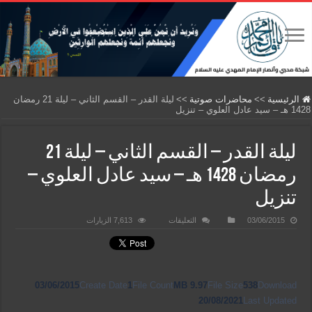
الرئيسية
>>
محاضرات صوتية
>>
ليلة القدر – القسم الثاني – ليلة 21 رمضان
1428 هـ – سيد عادل العلوي – تنزيل
ليلة القدر – القسم الثاني – ليلة 21
رمضان 1428 هـ – سيد عادل العلوي –
تنزيل
على
03/06/2015
التعليقات
7,613 الزيارات
ليلة
القدر
–
القسم
الثاني
–
ليلة
03/06/2015
Create Date
1
File Count
9.97 MB
File Size
538
Download
21
رمضان
20/08/2021
Last Updated
1428