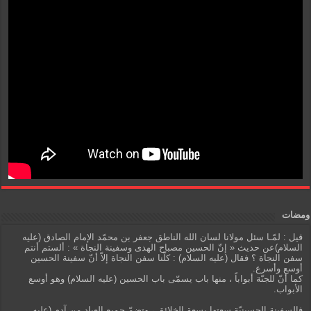
ومضات
قيل : لمّـا سئل مولانا لسان الله الناطق جعفر بن محمّد الإمام الصادق (عليه
السلام)عن حديث « إنّ الحسين مصباح الهدى وسفينة النجاة » : ألستم أنتم
سفن النجاة ؟ فقال (عليه السلام) : كلّنا سفن النجاة إلاّ أنّ سفينة الحسين
أوسع وأسرع.
كما أنّ للجنّة أبواباً ، منها باب يسمّى باب الحسين (عليه السلام) وهو أوسع
الأبواب.
فالسفينة الحسينيّة سعتها بسعة الخلائق ، وتضمّ جميع العباد من آدم (عليه