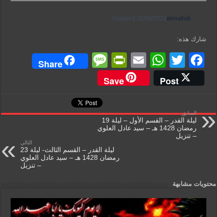
almahdi
Updated 20/08/2021
شارك هذه:
M
Pr
E
W
T
F
Share
e
in
m
h
wi
a
Save
Post
ss
tF
ail
at
tt
c
a
ri
s
er
e
السابق
g
e
A
b
ليلة القدر – القسم الأول – ليلة 19
رمضان 1428 هـ – سيد عادل العلوي
e
n
p
o
– تنزيل
التالي
dl
p
o
ليلة القدر – القسم الثالث- ليلة 23
رمضان 1428 هـ – سيد عادل العلوي
y
k
– تنزيل
محتويات مشابهة