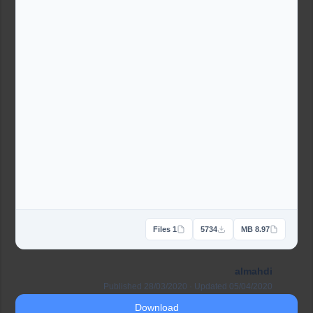
1 Files
5734
8.97 MB
almahdi
Published 28/03/2020 · Updated 05/04/2020
Download