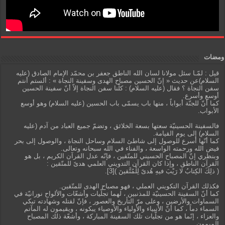
ومضات
قيل : لمّـا سئل مولانا لسان الله الناطق جعفر بن محمّد الإمام الصادق (عليه
السلام)عن حديث « إنّ الحسين مصباح الهدى وسفينة النجاة » : ألستم أنتم
سفن النجاة ؟ فقال (عليه السلام) : كلّنا سفن النجاة إلاّ أنّ سفينة الحسين
أوسع وأسرع.
كما أنّ للجنّة أبواباً ، منها باب يسمّى باب الحسين (عليه السلام) وهو أوسع
الأبواب.
فالسفينة الحسينيّة سعتها بسعة الخلائق ، وتضمّ جميع العباد من آدم (عليه
السلام) إلى يوم القيامة.
كما أنّها أسرع للوصول إلى شاطئ السلام وساحل النجاة ، والوصول إلى بحر
فيض الله ورحمته الواسعة ، والفناء في الله سبحانه وتعالى.
وبنظري إنّ المصباح الحسيني للمتّقين ، فإنّه عدل القرآن الكريم ، بل هو
القرآن الناطق ، وإذا كان القرآن التدويني العلمي هدىً للمتّقين :
( ذلِكَ الكِتابُ لا رَيْبَ فيهِ هُدىً لِلْمُتَّقينَ )[3].
فكذلك القرآن التكويني العملي ، فهو مصباح الهدى للمتّقين.
كما أنّ السفينة الحسينيّة للمذنبين ، لهما تجلّيات وأشعّات والألواح نورانيّة في
السماوات والأرضين ، وعلى مرّ التأريخ والعصور ، فإنّ لقتله وشهادته تبكي
السماء دماً ، كما أنّ الأنبياء والأولياء والأوصياء يبكونه ، ويقيمون له المآتم
والعزاء ، إنّما هو من تجلّيات تلك السفينة المباركة ، وأشعّة ذلك المصباح
الميمون.