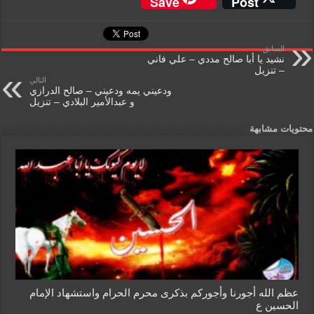
Save
Post
ss
tF
ail
at
tt
c
a
ri
s
er
e
السابق
g
e
A
b
نشيد يا أبا صالح مددي – علي فاني
– تنزيل
e
n
p
o
التالي
ودعيني يمه ودعيني – صالح الدرازي
dl
p
o
و عبدالأمير البلادي – تنزيل
y
k
محتويات مشابهة
عظم الله أجورنا وأجوركم بذكرى محرم الحرام واستشهاد الإمام
الحسين ع