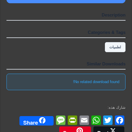
Description
Categories & Tags
لطميات
Similar Downloads
No related download found!
شارك هذه:
M
Pr
E
W
T
F
Share
e
in
m
h
wi
a