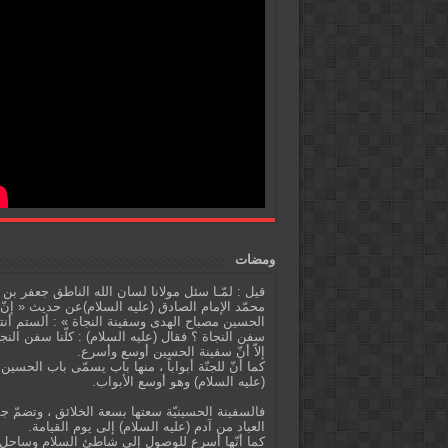
ومضات
قيل : لمّـا سئل مولانا لسان الله الناطق جعفر بن
محمّد الإمام الصادق (عليه السلام)عن حديث « إنّ
الحسين مصباح الهدى وسفينة النجاة » : ألستم أنت
سفن النجاة ؟ فقال (عليه السلام) : كلّنا سفن النج
إلاّ أنّ سفينة الحسين أوسع وأسرع.
كما أنّ للجنّة أبواباً ، منها باب يسمّى باب الحسين
(عليه السلام) وهو أوسع الأبواب.
فالسفينة الحسينيّة سعتها بسعة الخلائق ، وتضمّ ج
العباد من آدم (عليه السلام) إلى يوم القيامة.
كما أنّها أسرع للوصول إلى شاطئ السلام وساحل