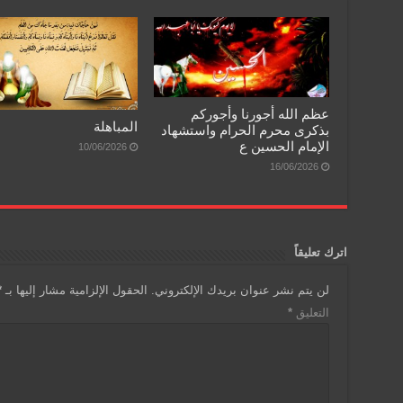
e
n
p
o
dl
p
o
y
k
عظم الله أجورنا وأجوركم
المباهلة
بذكرى محرم الحرام واستشهاد
الإمام الحسين ع
10/06/2026
16/06/2026
اترك تعليقاً
لن يتم نشر عنوان بريدك الإلكتروني.
الحقول الإلزامية مشار إليها بـ
*
التعليق
*