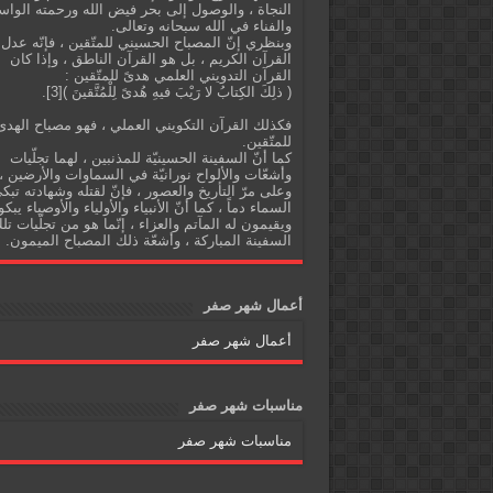
النجاة ، والوصول إلى بحر فيض الله ورحمته الواس
والفناء في الله سبحانه وتعالى.
وبنظري إنّ المصباح الحسيني للمتّقين ، فإنّه عدل
القرآن الكريم ، بل هو القرآن الناطق ، وإذا كان
القرآن التدويني العلمي هدىً للمتّقين :
( ذلِكَ الكِتابُ لا رَيْبَ فيهِ هُدىً لِلْمُتَّقينَ )[3].
فكذلك القرآن التكويني العملي ، فهو مصباح الهدى
للمتّقين.
كما أنّ السفينة الحسينيّة للمذنبين ، لهما تجلّيات
وأشعّات والألواح نورانيّة في السماوات والأرضين ،
وعلى مرّ التأريخ والعصور ، فإنّ لقتله وشهادته تبك
السماء دماً ، كما أنّ الأنبياء والأولياء والأوصياء يبكو
ويقيمون له المآتم والعزاء ، إنّما هو من تجلّيات تل
السفينة المباركة ، وأشعّة ذلك المصباح الميمون.
أعمال شهر صفر
أعمال شهر صفر
مناسبات شهر صفر
مناسبات شهر صفر