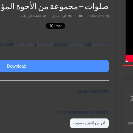
صلوات – مجموعة من الأخوة المؤمن
09/04/2020
أترك تعليق
4,440 الزيارات
/04/2020
Create Date
1
File Count
1.16 MB
File Size
1565
Download
Download
DESCRIPTION
م
اة
CATEGORIES & TAGS
ميع
أفراح و أناشيد - صوت