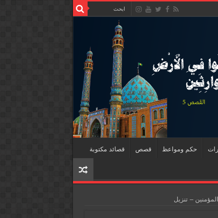
رات
حكم ومواعظ
قصص
قصائد مكتوبة
مؤمنين – تنزيل