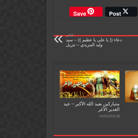
Save
Post
التالي
دعاء (( يا علي يا عظيم )) – سيد
وليد المزيدي – تنزيل
متباركين بعيد الله الأكبر – عيد
الغدير الأغر
04/06/2026