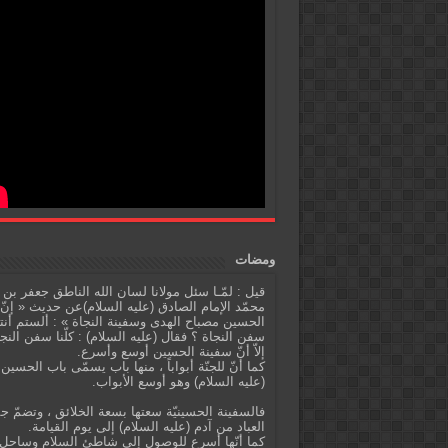
ومضات
قيل : لمّـا سئل مولانا لسان الله الناطق جعفر بن
محمّد الإمام الصادق (عليه السلام)عن حديث « إنّ
الحسين مصباح الهدى وسفينة النجاة » : ألستم أنت
سفن النجاة ؟ فقال (عليه السلام) : كلّنا سفن النج
إلاّ أنّ سفينة الحسين أوسع وأسرع.
كما أنّ للجنّة أبواباً ، منها باب يسمّى باب الحسين
(عليه السلام) وهو أوسع الأبواب.
فالسفينة الحسينيّة سعتها بسعة الخلائق ، وتضمّ ج
العباد من آدم (عليه السلام) إلى يوم القيامة.
كما أنّها أسرع للوصول إلى شاطئ السلام وساحل