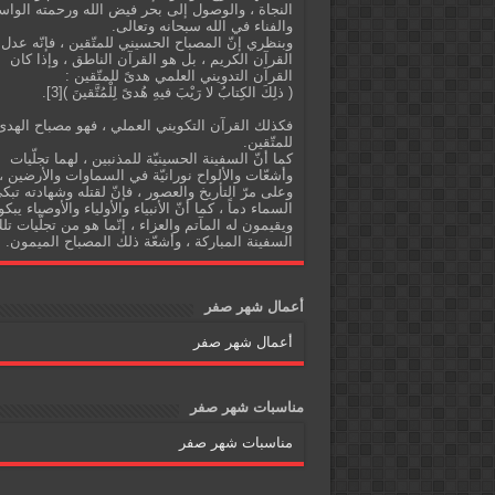
النجاة ، والوصول إلى بحر فيض الله ورحمته الواس
والفناء في الله سبحانه وتعالى.
وبنظري إنّ المصباح الحسيني للمتّقين ، فإنّه عدل
القرآن الكريم ، بل هو القرآن الناطق ، وإذا كان
القرآن التدويني العلمي هدىً للمتّقين :
( ذلِكَ الكِتابُ لا رَيْبَ فيهِ هُدىً لِلْمُتَّقينَ )[3].
فكذلك القرآن التكويني العملي ، فهو مصباح الهدى
للمتّقين.
كما أنّ السفينة الحسينيّة للمذنبين ، لهما تجلّيات
وأشعّات والألواح نورانيّة في السماوات والأرضين ،
وعلى مرّ التأريخ والعصور ، فإنّ لقتله وشهادته تبك
السماء دماً ، كما أنّ الأنبياء والأولياء والأوصياء يبكو
ويقيمون له المآتم والعزاء ، إنّما هو من تجلّيات تل
السفينة المباركة ، وأشعّة ذلك المصباح الميمون.
أعمال شهر صفر
أعمال شهر صفر
مناسبات شهر صفر
مناسبات شهر صفر