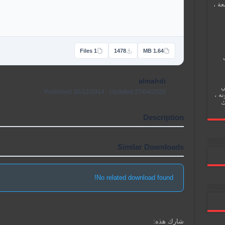
عة ،
1 Files
1478
1.64 MB
almahdi
ي
Published 30/12/2014 · Updated 27/04/2020
نه ،
ك
Description
Similar Downloads
No related download found!
شارك هذه: