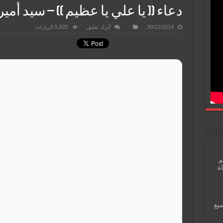
دعاء (( يا علي يا عظيم )) – سيد أمي
30/12/2014
أترك تعليق
5,825 الزيارات
م
اة
ميع