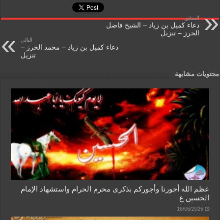
a
ri
s
er
e
السابق
g
e
A
b
دعاء كميل بن زياد – الشيخ فاضل
الحرز – تنزيل
e
n
p
o
التالي
دعاء كميل بن زياد – محمد الحرز –
dl
p
o
تنزيل
y
k
محتويات مشابهة
عظم الله أجورنا وأجوركم بذكرى محرم الحرام واستشهاد الإمام
الحسين ع
16/06/2026