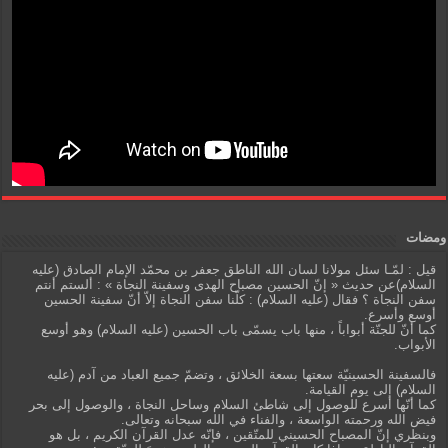
ومضات
قيل : لمّـا سئل مولانا لسان الله الناطق جعفر بن محمّد الإمام الصادق (عليه
السلام)عن حديث « إنّ الحسين مصباح الهدى وسفينة النجاة » : ألستم أنتم
سفن النجاة ؟ فقال (عليه السلام) : كلّنا سفن النجاة إلاّ أنّ سفينة الحسين
أوسع وأسرع.
كما أنّ للجنّة أبواباً ، منها باب يسمّى باب الحسين (عليه السلام) وهو أوسع
الأبواب.
فالسفينة الحسينيّة سعتها بسعة الخلائق ، وتضمّ جميع العباد من آدم (عليه
السلام) إلى يوم القيامة.
كما أنّها أسرع للوصول إلى شاطئ السلام وساحل النجاة ، والوصول إلى بحر
فيض الله ورحمته الواسعة ، والفناء في الله سبحانه وتعالى.
وبنظري إنّ المصباح الحسيني للمتّقين ، فإنّه عدل القرآن الكريم ، بل هو