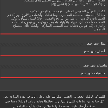
القرآن الناطق ، وإذا كان القرآن التدويني العلمي هدىً للمتّقين :
( ذلِكَ الكِتابُ لا رَيْبَ فيهِ هُدىً لِلْمُتَّقينَ )[3].
فكذلك القرآن التكويني العملي ، فهو مصباح الهدى للمتّقين.
كما أنّ السفينة الحسينيّة للمذنبين ، لهما تجلّيات وأشعّات والألواح نورانيّة في
السماوات والأرضين ، وعلى مرّ التأريخ والعصور ، فإنّ لقتله وشهادته تبكي
السماء دماً ، كما أنّ الأنبياء والأولياء والأوصياء يبكونه ، ويقيمون له المآتم
والعزاء ، إنّما هو من تجلّيات تلك السفينة المباركة ، وأشعّة ذلك المصباح
الميمون.
أعمال شهر صفر
أعمال شهر صفر
مناسبات شهر صفر
مناسبات شهر صفر
اللهم كن لوليك الحجة بن الحسن صلواتك عليه وعلى أبائه في هذه الساعة وفي
كل ساعة من ساعات الليل والنهار وليا وحافظا وقائدا وناصرا ودليلا وعينا حتى
تسكنه أرضك طوعا وتمتعه فيها طويلا برحمتك يا أرحم الراحمين