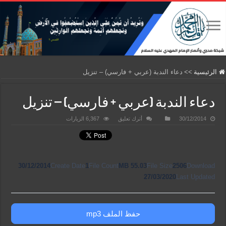
الرئيسية
>>
دعاء الندبة (عربي + فارسي) – تنزيل
دعاء الندبة (عربي + فارسي) – تنزيل
30/12/2014
أترك تعليق
6,367 الزيارات
30/12/2014
Create Date
1
File Count
55.03 MB
File Size
2506
Download
27/03/2020
Last Updated
حفظ الملف mp3