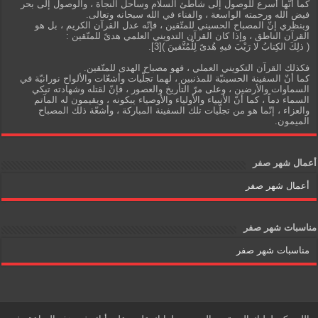
كما أنّها أسرع للوصول إلى شاطئ السلام وساحل النجاة ، والوصول إلى بحر
فيض الله ورحمته الواسعة ، والفناء في الله سبحانه وتعالى.
وبنظري إنّ المصباح الحسيني للمتّقين ، فإنّه عدل القرآن الكريم ، بل هو
القرآن الناطق ، وإذا كان القرآن التدويني العلمي هدىً للمتّقين :
( ذلِكَ الكِتابُ لا رَيْبَ فيهِ هُدىً لِلْمُتَّقينَ )[3].
فكذلك القرآن التكويني العملي ، فهو مصباح الهدى للمتّقين.
كما أنّ السفينة الحسينيّة للمذنبين ، لهما تجلّيات وأشعّات والألواح نورانيّة في
السماوات والأرضين ، وعلى مرّ التأريخ والعصور ، فإنّ لقتله وشهادته تبكي
السماء دماً ، كما أنّ الأنبياء والأولياء والأوصياء يبكونه ، ويقيمون له المآتم
والعزاء ، إنّما هو من تجلّيات تلك السفينة المباركة ، وأشعّة ذلك المصباح
الميمون.
أعمال شهر صفر
أعمال شهر صفر
مناسبات شهر صفر
مناسبات شهر صفر