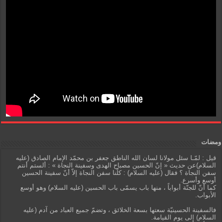
ومضات
قيل : لمّـا سئل مولانا لسان الله الناطق جعفر بن محمّد الإمام الصادق (عليه
السلام)عن حديث « إنّ الحسين مصباح الهدى وسفينة النجاة » : ألستم أنتم
سفن النجاة ؟ فقال (عليه السلام) : كلّنا سفن النجاة إلاّ أنّ سفينة الحسين
أوسع وأسرع.
كما أنّ للجنّة أبواباً ، منها باب يسمّى باب الحسين (عليه السلام) وهو أوسع
الأبواب.
فالسفينة الحسينيّة سعتها بسعة الخلائق ، وتضمّ جميع العباد من آدم (عليه
السلام) إلى يوم القيامة.