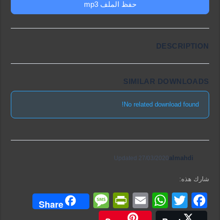
حفظ الملف mp3
DESCRIPTION
SIMILAR DOWNLOADS
No related download found!
almahdi
Updated 27/03/2020
شارك هذه:
M
Pr
E
W
T
F
Share
e
in
m
h
wi
a