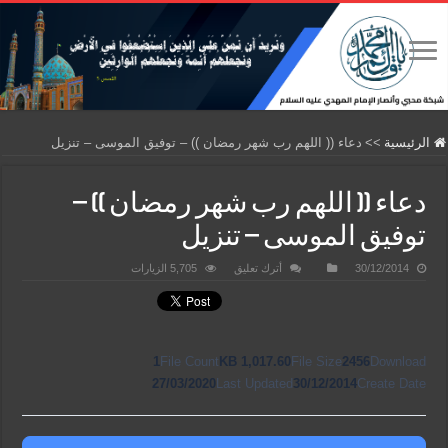
الرئيسية
>>
دعاء (( اللهم رب شهر رمضان )) – توفيق الموسى – تنزيل
دعاء (( اللهم رب شهر رمضان )) –
توفيق الموسى – تنزيل
30/12/2014
أترك تعليق
5,705 الزيارات
1
File Count
1,017.60 KB
File Size
2456
Download
27/03/2020
Last Updated
30/12/2014
Create Date