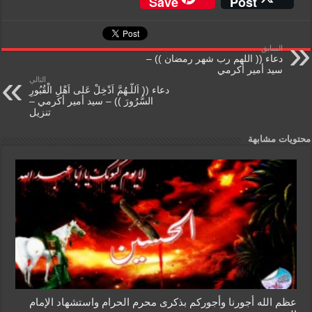
Save
Post
ss
tF
ail
at
tt
c
a
ri
s
er
e
السابق
g
e
A
b
دعاء (( اللهم رب شهر رمضان )) –
سيد أمير أكرمي
e
n
p
o
التالي
دعاء (( اَللّـهُمَّ اَدْخِلْ عَلى اَهْلِ الْقُبُورِ
dl
p
o
السُّرُورَ )) – سيد أمير أكرمي –
تنزيل
y
k
محتويات مشابهة
عظم الله أجورنا وأجوركم بذكرى محرم الحرام واستشهاد الإمام