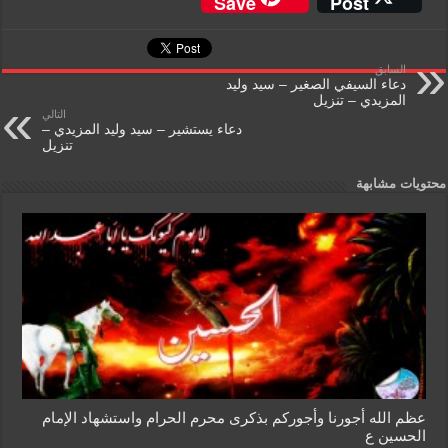
Save
Post
ss
tF
ail
at
tt
c
a
ri
s
er
e
السابق
g
e
A
b
دعاء السيفي الصغير – سيد وليد
المزيدي – تنزيل
e
n
p
o
التالي
دعاء يستشير – سيد وليد المزيدي –
dl
p
o
تنزيل
y
k
محتويات مشابهة
عظم الله أجورنا وأجوركم بذكرى محرم الحرام واستشهاد الإمام
الحسين ع