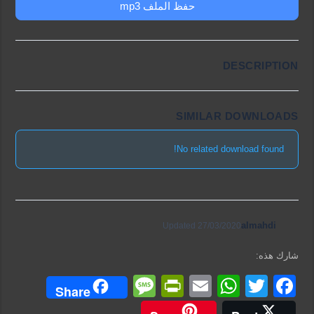
حفظ الملف mp3
DESCRIPTION
SIMILAR DOWNLOADS
No related download found!
almahdi
Updated 27/03/2020
شارك هذه:
M
Pr
E
W
T
F
Share
e
in
m
h
wi
a