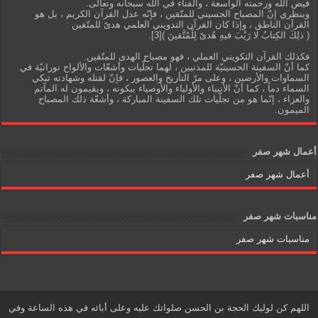
فيض الله ورحمته الواسعة ، والفناء في الله سبحانه وتعالى.
وبنظري إنّ المصباح الحسيني للمتّقين ، فإنّه عدل القرآن الكريم ، بل هو
القرآن الناطق ، وإذا كان القرآن التدويني العلمي هدىً للمتّقين :
( ذلِكَ الكِتابُ لا رَيْبَ فيهِ هُدىً لِلْمُتَّقينَ )[3].
فكذلك القرآن التكويني العملي ، فهو مصباح الهدى للمتّقين.
كما أنّ السفينة الحسينيّة للمذنبين ، لهما تجلّيات وأشعّات والألواح نورانيّة في
السماوات والأرضين ، وعلى مرّ التأريخ والعصور ، فإنّ لقتله وشهادته تبكي
السماء دماً ، كما أنّ الأنبياء والأولياء والأوصياء يبكونه ، ويقيمون له المآتم
والعزاء ، إنّما هو من تجلّيات تلك السفينة المباركة ، وأشعّة ذلك المصباح
الميمون.
أعمال شهر صفر
أعمال شهر صفر
مناسبات شهر صفر
مناسبات شهر صفر
اللهم كن لوليك الحجة بن الحسن صلواتك عليه وعلى أبائه في هذه الساعة وفي