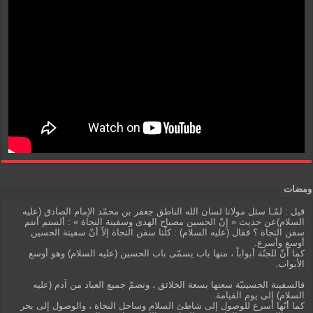
ومضات
قيل : لمّـا سئل مولانا لسان الله الناطق جعفر بن محمّد الإمام الصادق (عليه
السلام)عن حديث « إنّ الحسين مصباح الهدى وسفينة النجاة » : ألستم أنتم
سفن النجاة ؟ فقال (عليه السلام) : كلّنا سفن النجاة إلاّ أنّ سفينة الحسين
أوسع وأسرع.
كما أنّ للجنّة أبواباً ، منها باب يسمّى باب الحسين (عليه السلام) وهو أوسع
الأبواب.
فالسفينة الحسينيّة سعتها بسعة الخلائق ، وتضمّ جميع العباد من آدم (عليه
السلام) إلى يوم القيامة.
كما أنّها أسرع للوصول إلى شاطئ السلام وساحل النجاة ، والوصول إلى بحر