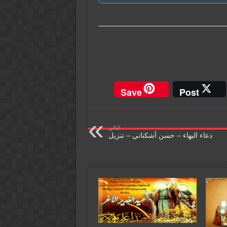
Save
Post
التالي
دعاء البهاء – حسن أشكناني – تنزيل