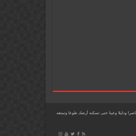
اصرا ودليلا وعينا حتى تسكنه أرضك طوعا وتمتعه