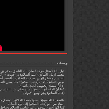
ومضات
قيل : لمّـا سئل مولانا لسان الله الناطق جعفر بن
محمّد الإمام الصادق (عليه السلام)عن حديث « إنّ
الحسين مصباح الهدى وسفينة النجاة » : ألستم أنت
سفن النجاة ؟ فقال (عليه السلام) : كلّنا سفن النج
إلاّ أنّ سفينة الحسين أوسع وأسرع.
كما أنّ للجنّة أبواباً ، منها باب يسمّى باب الحسين
(عليه السلام) وهو أوسع الأبواب.
فالسفينة الحسينيّة سعتها بسعة الخلائق ، وتضمّ ج
العباد من آدم (عليه السلام) إلى يوم القيامة.
كما أنّها أسرع للوصول إلى شاطئ السلام وساحل