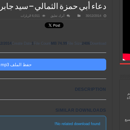
دعاء أبي حمزة الثمالي – سيد جابر
30/12/2014
أترك تعليق
6,011 الزيارات
12/2014
Create Date
1
File Count
74.99 MB
File Size
2406
Download
حفظ الملف mp3
DESCRIPTION
م
اة
SIMILAR DOWNLOADS
ميع
No related download found!