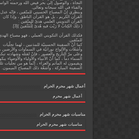
النجاة ، والوصول إلى بحر فيض الله ورحمته الواس
والفناء في الله سبحانه وتعالى.
وبنظري إنّ المصباح الحسيني للمتّقين ، فإنّه عدل
القرآن الكريم ، بل هو القرآن الناطق ، وإذا كان
القرآن التدويني العلمي هدىً للمتّقين :
( ذلِكَ الكِتابُ لا رَيْبَ فيهِ هُدىً لِلْمُتَّقينَ )[3].
فكذلك القرآن التكويني العملي ، فهو مصباح الهدى
للمتّقين.
كما أنّ السفينة الحسينيّة للمذنبين ، لهما تجلّيات
وأشعّات والألواح نورانيّة في السماوات والأرضين ،
وعلى مرّ التأريخ والعصور ، فإنّ لقتله وشهادته تبك
السماء دماً ، كما أنّ الأنبياء والأولياء والأوصياء يبكو
ويقيمون له المآتم والعزاء ، إنّما هو من تجلّيات تل
السفينة المباركة ، وأشعّة ذلك المصباح الميمون.
أعمال شهر محرم الحرام
أعمال شهر محرم
مناسبات شهر محرم الحرام
مناسبات شهر محرم الحرام