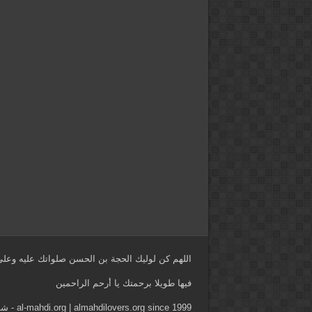
اللهم كن لوليك الحجة بن الحسن صلواتك عليه وعلى 
فيها طويلا برحمتك يا أرحم الراحمين
al-mahdi.org | almahdilovers.org since 1999 - شبكة محبي وأنصار الإمام المهدي ع منذ 1999