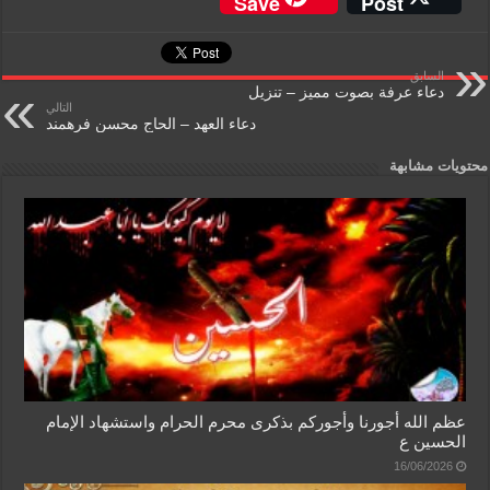
Save
Post
ss
tF
ail
at
tt
c
a
ri
s
er
e
السابق
g
e
A
b
دعاء عرفة بصوت مميز – تنزيل
التالي
e
n
p
o
دعاء العهد – الحاج محسن فرهمند
dl
p
o
محتويات مشابهة
y
k
عظم الله أجورنا وأجوركم بذكرى محرم الحرام واستشهاد الإمام
الحسين ع
16/06/2026