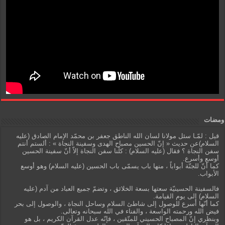
ومضات
قيل : لمّـا سئل مولانا لسان الله الناطق جعفر بن محمّد الإمام الصادق (عليه
السلام)عن حديث « إنّ الحسين مصباح الهدى وسفينة النجاة » : ألستم أنتم
سفن النجاة ؟ فقال (عليه السلام) : كلّنا سفن النجاة إلاّ أنّ سفينة الحسين
أوسع وأسرع.
كما أنّ للجنّة أبواباً ، منها باب يسمّى باب الحسين (عليه السلام) وهو أوسع
الأبواب.
فالسفينة الحسينيّة سعتها بسعة الخلائق ، وتضمّ جميع العباد من آدم (عليه
السلام) إلى يوم القيامة.
كما أنّها أسرع للوصول إلى شاطئ السلام وساحل النجاة ، والوصول إلى بحر
فيض الله ورحمته الواسعة ، والفناء في الله سبحانه وتعالى.
وبنظري إنّ المصباح الحسيني للمتّقين ، فإنّه عدل القرآن الكريم ، بل هو