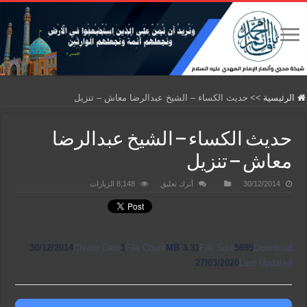
الرئيسية
>>
حديث الكساء – الشيخ عبدالرضا معاش – تنزيل
حديث الكساء – الشيخ عبدالرضا
معاش – تنزيل
30/12/2014
أترك تعليق
8,148 الزيارات
30/12/2014
Create Date
1
File Count
3.31 MB
File Size
5899
Download
27/03/2020
Last Updated