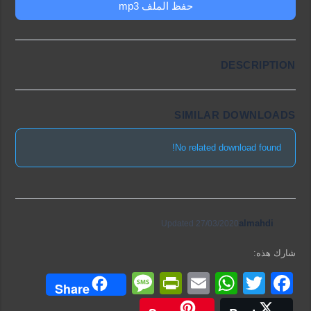
حفظ الملف mp3
DESCRIPTION
SIMILAR DOWNLOADS
No related download found!
almahdi
Updated 27/03/2020
شارك هذه:
M
Pr
E
W
T
F
Share
e
in
m
h
wi
a