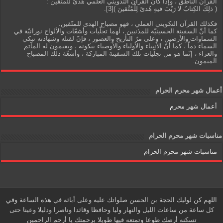
القرآن الناطق ، وإذا كان القرآن التدويني العلمي هدىً للمتّقين :
( ذلِكَ الكِتابُ لا رَيْبَ فيهِ هُدىً لِلْمُتَّقينَ )[3].
فكذلك القرآن التكويني العملي ، فهو مصباح الهدى للمتّقين.
كما أنّ السفينة الحسينيّة للمذنبين ، لهما تجلّيات وأشعّات والألواح نورانيّة في
السماوات والأرضين ، وعلى مرّ التأريخ والعصور ، فإنّ لقتله وشهادته تبكي
السماء دماً ، كما أنّ الأنبياء والأولياء والأوصياء يبكونه ، ويقيمون له المآتم
والعزاء ، إنّما هو من تجلّيات تلك السفينة المباركة ، وأشعّة ذلك المصباح
الميمون.
أعمال شهر محرم الحرام
أعمال شهر محرم
مناسبات شهر محرم الحرام
مناسبات شهر محرم الحرام
اللهم كن لوليك الحجة بن الحسن صلواتك عليه وعلى أبائه في هذه الساعة وفي
كل ساعة من ساعات الليل والنهار وليا وحافظا وقائدا وناصرا ودليلا وعينا حتى
تسكنه أرضك طوعا وتمتعه فيها طويلا برحمتك يا أرحم الراحمين