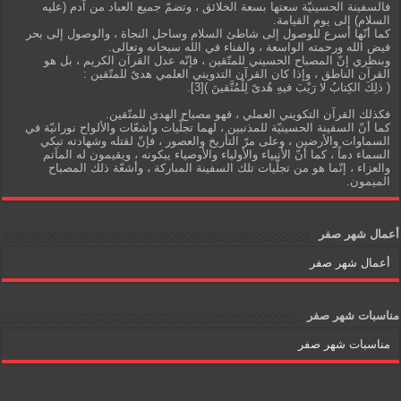
فالسفينة الحسينيّة سعتها بسعة الخلائق ، وتضمّ جميع العباد من آدم (عليه
السلام) إلى يوم القيامة.
كما أنّها أسرع للوصول إلى شاطئ السلام وساحل النجاة ، والوصول إلى بحر
فيض الله ورحمته الواسعة ، والفناء في الله سبحانه وتعالى.
وبنظري إنّ المصباح الحسيني للمتّقين ، فإنّه عدل القرآن الكريم ، بل هو
القرآن الناطق ، وإذا كان القرآن التدويني العلمي هدىً للمتّقين :
( ذلِكَ الكِتابُ لا رَيْبَ فيهِ هُدىً لِلْمُتَّقينَ )[3].
فكذلك القرآن التكويني العملي ، فهو مصباح الهدى للمتّقين.
كما أنّ السفينة الحسينيّة للمذنبين ، لهما تجلّيات وأشعّات والألواح نورانيّة في
السماوات والأرضين ، وعلى مرّ التأريخ والعصور ، فإنّ لقتله وشهادته تبكي
السماء دماً ، كما أنّ الأنبياء والأولياء والأوصياء يبكونه ، ويقيمون له المآتم
والعزاء ، إنّما هو من تجلّيات تلك السفينة المباركة ، وأشعّة ذلك المصباح
الميمون.
أعمال شهر صفر
أعمال شهر صفر
مناسبات شهر صفر
مناسبات شهر صفر