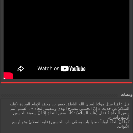
ومضات
قيل : لمّـا سئل مولانا لسان الله الناطق جعفر بن محمّد الإمام الصادق (عليه
السلام)عن حديث « إنّ الحسين مصباح الهدى وسفينة النجاة » : ألستم أنتم
سفن النجاة ؟ فقال (عليه السلام) : كلّنا سفن النجاة إلاّ أنّ سفينة الحسين
أوسع وأسرع.
كما أنّ للجنّة أبواباً ، منها باب يسمّى باب الحسين (عليه السلام) وهو أوسع
الأبواب.