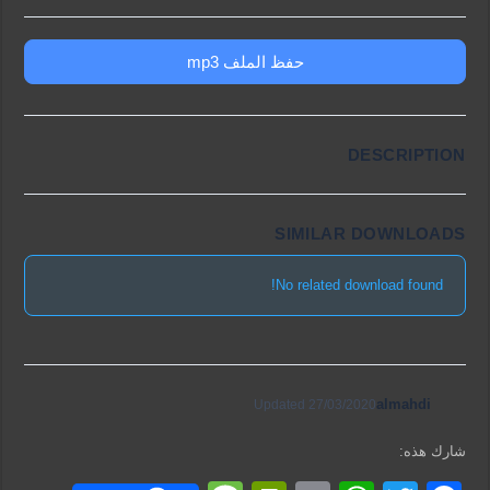
حفظ الملف mp3
DESCRIPTION
SIMILAR DOWNLOADS
No related download found!
almahdi
Updated 27/03/2020
شارك هذه: