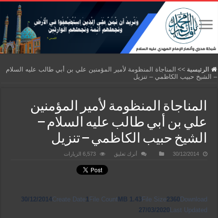
الرئيسية
>>
المناجاة المنظومة لأمير المؤمنين علي بن أبي طالب عليه السلام
– الشيخ حبيب الكاظمي – تنزيل
المناجاة المنظومة لأمير المؤمنين
علي بن أبي طالب عليه السلام –
الشيخ حبيب الكاظمي – تنزيل
30/12/2014
أترك تعليق
6,573 الزيارات
30/12/2014
Create Date
1
File Count
1.43 MB
File Size
2360
Download
27/03/2020
Last Updated