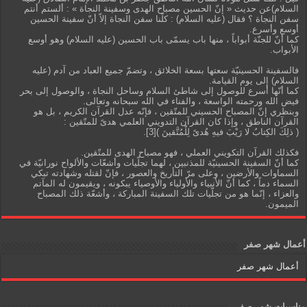
السلام)عن حديث « إنّ الحسين مصباح الهدى وسفينة النجاة » : ألستم أنتم
سفن النجاة ؟ فقال (عليه السلام) : كلّنا سفن النجاة إلاّ أنّ سفينة الحسين
أوسع وأسرع.
كما أنّ للجنّة أبواباً ، منها باب يسمّى باب الحسين (عليه السلام) وهو أوسع
الأبواب.
فالسفينة الحسينيّة سعتها بسعة الخلائق ، وتضمّ جميع العباد من آدم (عليه
السلام) إلى يوم القيامة.
كما أنّها أسرع للوصول إلى شاطئ السلام وساحل النجاة ، والوصول إلى بحر
فيض الله ورحمته الواسعة ، والفناء في الله سبحانه وتعالى.
وبنظري إنّ المصباح الحسيني للمتّقين ، فإنّه عدل القرآن الكريم ، بل هو
القرآن الناطق ، وإذا كان القرآن التدويني العلمي هدىً للمتّقين :
( ذلِكَ الكِتابُ لا رَيْبَ فيهِ هُدىً لِلْمُتَّقينَ )[3].
فكذلك القرآن التكويني العملي ، فهو مصباح الهدى للمتّقين.
كما أنّ السفينة الحسينيّة للمذنبين ، لهما تجلّيات وأشعّات والألواح نورانيّة في
السماوات والأرضين ، وعلى مرّ التأريخ والعصور ، فإنّ لقتله وشهادته تبكي
السماء دماً ، كما أنّ الأنبياء والأولياء والأوصياء يبكونه ، ويقيمون له المآتم
والعزاء ، إنّما هو من تجلّيات تلك السفينة المباركة ، وأشعّة ذلك المصباح
الميمون.
أعمال شهر صفر
أعمال شهر صفر
مناسبات شهر صفر