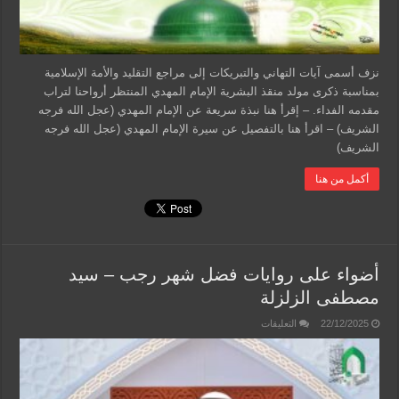
نزف أسمى آيات التهاني والتبريكات إلى مراجع التقليد والأمة الإسلامية
بمناسبة ذكرى مولد منقذ البشرية الإمام المهدي المنتظر أرواحنا لتراب
مقدمه الفداء. – إقرأ هنا نبذة سريعة عن الإمام المهدي (عجل الله فرجه
الشريف) – اقرأ هنا بالتفصيل عن سيرة الإمام المهدي (عجل الله فرجه
الشريف)
أكمل من هنا
أضواء على روايات فضل شهر رجب – سيد
مصطفى الزلزلة
على
22/12/2025
التعليقات
أضواء
على
روايات
فضل
شهر
رجب