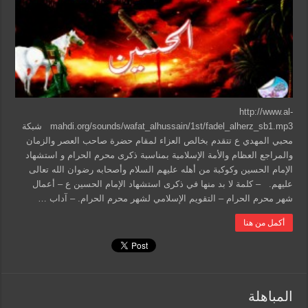
http://www.al-
mahdi.org/sounds/wafat_alhussain/1st/fadel_alherz_sb1.mp3 شبكة
محبي المهدي ع تتقدم بخالص العزاء لمقام حضرة صاحب العصر والزمان
والمراجع العظام والأمة الإسلامية بمناسبة ذكرى محرم الحرام و استشهاد
الإمام الحسين وكوكبة من أهله عليهم السلام وأصحابه رضوان الله تعالى
عليهم. – كلمة لا بد منها في ذكرى استشهاد الإمام الحسين ع – أعمال
شهر محرم الحرام – التقويم الإسلامي لشهر محرم الحرام. – آداب …
أكمل من هنا
المباهلة