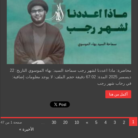
اعددنا
لشهر
رجب
–
سيد
بهاء
الموسوي
مغلقة
محاضرة: ماذا اعددنا لشهر رجب سماحة السيد: بهاء الموسوي التاريخ: 22
ديسمبر 2025 المدة: 67:02 دقيقة حجم الملف: لا يوجد معلومات إضافية:
في رحاب شهر رجب
أكمل من هنا
1
...
30
20
10
»
5
4
3
2
صفحة 1 من 47
الأخيرة »