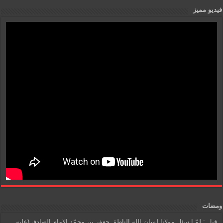
فيديو مميز
ومضات
قيل : لمّـا سئل مولانا لسان الله الناطق جعفر بن محمّد الإمام الصادق (عليه