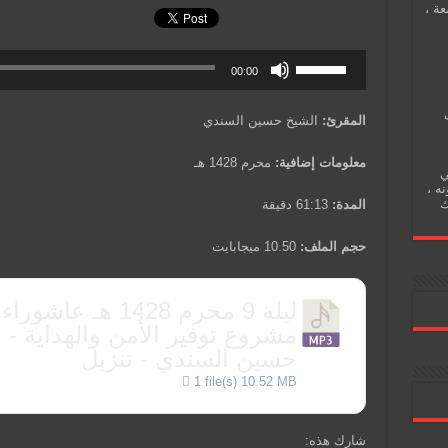
عة ،
00:00
المقرئ:
الشيخ حسين السندي
معلومات إضافية:
محرم 1428 هـ
ي
نه ،
ك
المدة:
61:13 دقيقة
حجم الملف:
10.50 ميجابايت
ليلة 9 محرم 1428 هـ عاشو
مشروع توفير الأمن والهداية - 
حسين السندي - تنزيل
1 file(s)
10.52 MB
شارك هذه: