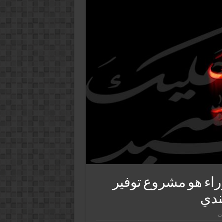
حرم 1428 هـ عاشوراء هو مشروع توفير
ندي