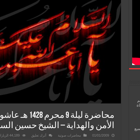
م
اة
محاضرة ليلة 9 م
الأمن والهداية – الشيخ حسين الس
ميع
01/01/2009
محاضرات صوتية
أترك تعليق
44,189 الزيارات