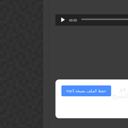
00:00
راء هو
حفظ الملف بصيغة mp3
الشيخ