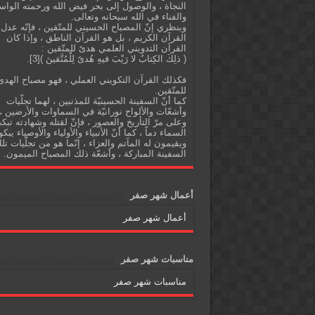
النجاة ، والوصول إلى بحر فيض الله ورحمته الواس
والفناء في الله سبحانه وتعالى.
وبنظري إنّ المصباح الحسيني للمتّقين ، فإنّه عدل
القرآن الكريم ، بل هو القرآن الناطق ، وإذا كان
القرآن التدويني العلمي هدىً للمتّقين :
( ذلِكَ الكِتابُ لا رَيْبَ فيهِ هُدىً لِلْمُتَّقينَ )[3].
فكذلك القرآن التكويني العملي ، فهو مصباح الهدى
للمتّقين.
كما أنّ السفينة الحسينيّة للمذنبين ، لهما تجلّيات
وأشعّات والألواح نورانيّة في السماوات والأرضين ،
وعلى مرّ التأريخ والعصور ، فإنّ لقتله وشهادته تبك
السماء دماً ، كما أنّ الأنبياء والأولياء والأوصياء يبكو
ويقيمون له المآتم والعزاء ، إنّما هو من تجلّيات تل
السفينة المباركة ، وأشعّة ذلك المصباح الميمون.
أعمال شهر صفر
أعمال شهر صفر
مناسبات شهر صفر
مناسبات شهر صفر