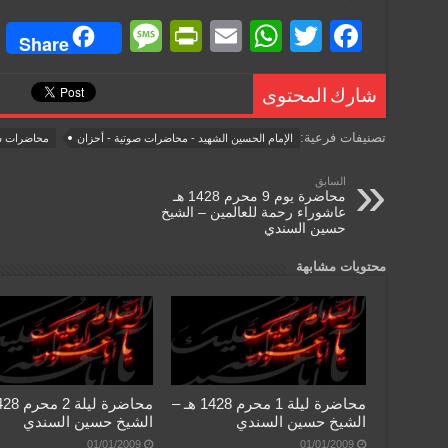
M
Pr
E
W
T
F
Share
e
in
m
h
wi
a
ss
tF
ail
at
tt
c
شارك المحتوى
a
ri
s
er
e
تصنيفات فرعية:
الإمام الحسين الشهيد - محاضرات صوتية - أحزان
محاضرات ش
g
e
A
b
السابق
e
n
p
o
محاضرة يوم 9 محرم 1428 هـ
عاشوراء رحمة للعالمين – الشيخ
dl
p
o
حسين السندي
y
k
محتويات مشابهة
محاضرة ليلة 1 محرم 1428 هـ –
الشيخ حسين السندي
الشيخ حسين السندي
01/01/2009
01/01/2009