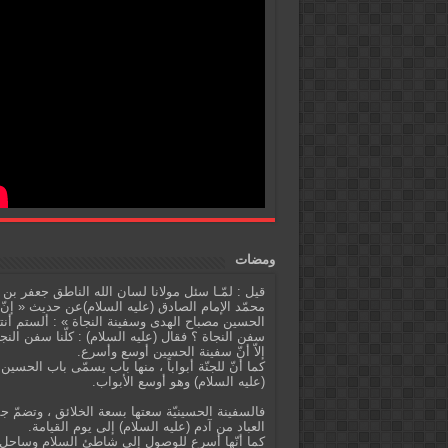
ومضات
قيل : لمّـا سئل مولانا لسان الله الناطق جعفر بن
محمّد الإمام الصادق (عليه السلام)عن حديث « إنّ
الحسين مصباح الهدى وسفينة النجاة » : ألستم أنت
سفن النجاة ؟ فقال (عليه السلام) : كلّنا سفن النج
إلاّ أنّ سفينة الحسين أوسع وأسرع.
كما أنّ للجنّة أبواباً ، منها باب يسمّى باب الحسين
(عليه السلام) وهو أوسع الأبواب.
فالسفينة الحسينيّة سعتها بسعة الخلائق ، وتضمّ ج
العباد من آدم (عليه السلام) إلى يوم القيامة.
كما أنّها أسرع للوصول إلى شاطئ السلام وساحل