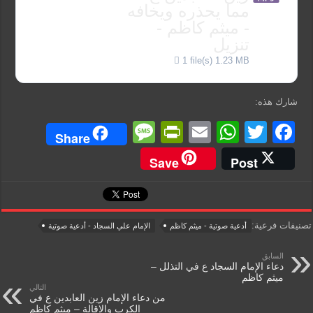
مما يحذره ويخافه
- ميثم كاظم -
تنزيل
1 file(s)
1.23 MB
شارك هذه:
M
Pr
E
W
T
F
Share
e
in
m
h
wi
a
Save
Post
ss
tF
ail
at
tt
c
a
ri
s
er
e
g
e
A
b
تصنيفات فرعية:
أدعية صوتية - ميثم كاظم
الإمام علي السجاد - أدعية صوتية
e
n
p
o
السابق
dl
p
o
دعاء الإمام السجاد ع في التذلل –
ميثم كاظم
y
k
التالي
من دعاء الإمام زين العابدين ع في
الكرب والإقالة – ميثم كاظم