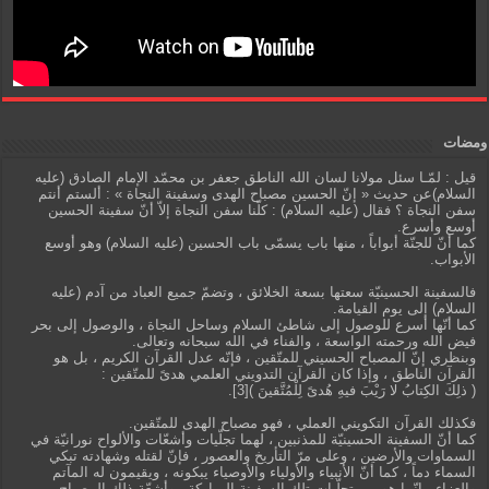
ومضات
قيل : لمّـا سئل مولانا لسان الله الناطق جعفر بن محمّد الإمام الصادق (عليه
السلام)عن حديث « إنّ الحسين مصباح الهدى وسفينة النجاة » : ألستم أنتم
سفن النجاة ؟ فقال (عليه السلام) : كلّنا سفن النجاة إلاّ أنّ سفينة الحسين
أوسع وأسرع.
كما أنّ للجنّة أبواباً ، منها باب يسمّى باب الحسين (عليه السلام) وهو أوسع
الأبواب.
فالسفينة الحسينيّة سعتها بسعة الخلائق ، وتضمّ جميع العباد من آدم (عليه
السلام) إلى يوم القيامة.
كما أنّها أسرع للوصول إلى شاطئ السلام وساحل النجاة ، والوصول إلى بحر
فيض الله ورحمته الواسعة ، والفناء في الله سبحانه وتعالى.
وبنظري إنّ المصباح الحسيني للمتّقين ، فإنّه عدل القرآن الكريم ، بل هو
القرآن الناطق ، وإذا كان القرآن التدويني العلمي هدىً للمتّقين :
( ذلِكَ الكِتابُ لا رَيْبَ فيهِ هُدىً لِلْمُتَّقينَ )[3].
فكذلك القرآن التكويني العملي ، فهو مصباح الهدى للمتّقين.
كما أنّ السفينة الحسينيّة للمذنبين ، لهما تجلّيات وأشعّات والألواح نورانيّة في
السماوات والأرضين ، وعلى مرّ التأريخ والعصور ، فإنّ لقتله وشهادته تبكي
السماء دماً ، كما أنّ الأنبياء والأولياء والأوصياء يبكونه ، ويقيمون له المآتم
والعزاء ، إنّما هو من تجلّيات تلك السفينة المباركة ، وأشعّة ذلك المصباح