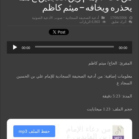
يحذره ويخافه – ميثم كاظم
17/06/2006
أدعية الصحيفة السجادية - صوت
,
الأدعية الصوتية
أترك تعليق
6,863 الزيارات
00:00
00:00
المقرئ: الحاج/ ميثم كاظم
معلومات إضافية: من أدعية الصحيفة السجادية للإمام علي بن الحسين
السجاد ع
المدة:
5:23
دقيقة
حجم الملف:
1.23
ميجابايت
من دعاء الإمام
حفظ الملف mp3
زين العابدين ع