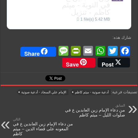
في التوبة - ميثم
كاظم - تنزيل
1 file(s)
5.42 MB
شارك هذه:
M
Pr
E
W
T
F
Share
e
in
m
h
wi
a
Save
Post
ss
tF
ail
at
tt
c
a
ri
s
er
e
g
e
A
b
تصنيفات فرعية:
أدعية صوتية - ميثم كاظم
الإمام علي السجاد - أدعية صوتية
e
n
p
o
السابق
dl
p
o
من دعاء الإمام زين العابدين ع في
صلوات الليل – ميثم كاظم
y
k
التالي
من دعاء الإمام زين العابدين ع في
المعونه على قضاء الدين – ميثم
كاظم