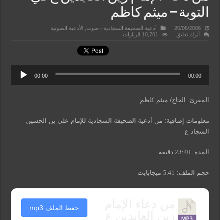
التوبة – ميثم كاظم
20/06/2006
أدعية الصحيفة السجادية - صوت
,
الأدعية الصوتية
أترك تعليق
10,701 الزيارات
00:00
00:00
المقرئ: الحاج/ ميثم كاظم
معلومات إضافية: من أدعية الصحيفة السجادية للإمام علي بن الحسين
السجاد ع
المدة:
23:40
دقيقة
حجم الملف:
5.41
ميجابايت
من دعاء الإمام
حفظ الملف mp3
زين العابدين ع