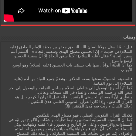
ومضات
قيل : لمّـا سئل مولانا لسان الله الناطق جعفر بن محمّد الإمام الصادق (عليه
السلام)عن حديث « إنّ الحسين مصباح الهدى وسفينة النجاة » : ألستم أنتم
سفن النجاة ؟ فقال (عليه السلام) : كلّنا سفن النجاة إلاّ أنّ سفينة الحسين
أوسع وأسرع.
كما أنّ للجنّة أبواباً ، منها باب يسمّى باب الحسين (عليه السلام) وهو أوسع
الأبواب.
فالسفينة الحسينيّة سعتها بسعة الخلائق ، وتضمّ جميع العباد من آدم (عليه
السلام) إلى يوم القيامة.
كما أنّها أسرع للوصول إلى شاطئ السلام وساحل النجاة ، والوصول إلى بحر
فيض الله ورحمته الواسعة ، والفناء في الله سبحانه وتعالى.
وبنظري إنّ المصباح الحسيني للمتّقين ، فإنّه عدل القرآن الكريم ، بل هو
القرآن الناطق ، وإذا كان القرآن التدويني العلمي هدىً للمتّقين :
( ذلِكَ الكِتابُ لا رَيْبَ فيهِ هُدىً لِلْمُتَّقينَ )[3].
فكذلك القرآن التكويني العملي ، فهو مصباح الهدى للمتّقين.
كما أنّ السفينة الحسينيّة للمذنبين ، لهما تجلّيات وأشعّات والألواح نورانيّة في
السماوات والأرضين ، وعلى مرّ التأريخ والعصور ، فإنّ لقتله وشهادته تبكي
السماء دماً ، كما أنّ الأنبياء والأولياء والأوصياء يبكونه ، ويقيمون له المآتم
والعزاء ، إنّما هو من تجلّيات تلك السفينة المباركة ، وأشعّة ذلك المصباح