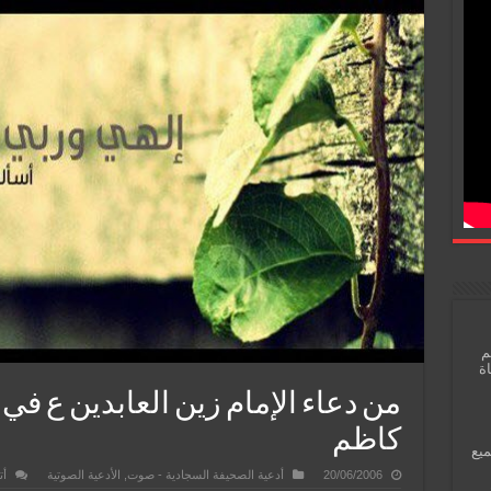
م
اة
من دعاء الإمام زين العابدين ع في
كاظم
ميع
20/06/2006
أدعية الصحيفة السجادية - صوت
,
الأدعية الصوتية
أت