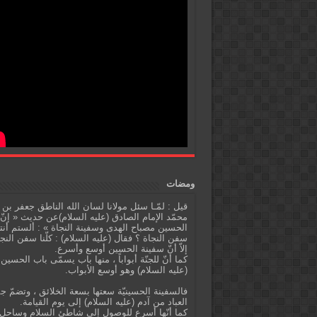
ومضات
قيل : لمّـا سئل مولانا لسان الله الناطق جعفر بن
محمّد الإمام الصادق (عليه السلام)عن حديث « إنّ
الحسين مصباح الهدى وسفينة النجاة » : ألستم أنت
سفن النجاة ؟ فقال (عليه السلام) : كلّنا سفن النج
إلاّ أنّ سفينة الحسين أوسع وأسرع.
كما أنّ للجنّة أبواباً ، منها باب يسمّى باب الحسين
(عليه السلام) وهو أوسع الأبواب.
فالسفينة الحسينيّة سعتها بسعة الخلائق ، وتضمّ ج
العباد من آدم (عليه السلام) إلى يوم القيامة.
كما أنّها أسرع للوصول إلى شاطئ السلام وساحل