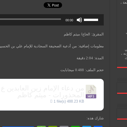
عة ،
00:00
المقرئ: الحاج/ ميثم كاظم
معلومات إضافية: من أدعية الصحيفة السجادية للإمام علي بن الحسي
ي
نه ،
ك
المدة:
2:04
دقيقة
حجم الملف:
0.488
ميجابايت
من دعاء الإمام زين العابدين ع
المحذورات - ميثم كاظم
1 file(s)
488.23 KB
شارك هذه: