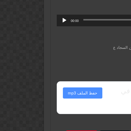
00:00
ن السجاد ع
 في
حفظ الملف mp3