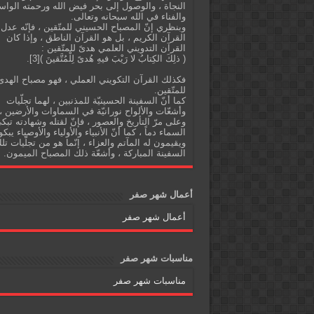
النجاة ، والوصول إلى بحر فيض الله ورحمته الواس
والفناء في الله سبحانه وتعالى.
وبنظري إنّ المصباح الحسيني للمتّقين ، فإنّه عدل
القرآن الكريم ، بل هو القرآن الناطق ، وإذا كان
القرآن التدويني العلمي هدىً للمتّقين :
( ذلِكَ الكِتابُ لا رَيْبَ فيهِ هُدىً لِلْمُتَّقينَ )[3].
فكذلك القرآن التكويني العملي ، فهو مصباح الهدى
للمتّقين.
كما أنّ السفينة الحسينيّة للمذنبين ، لهما تجلّيات
وأشعّات والألواح نورانيّة في السماوات والأرضين ،
وعلى مرّ التأريخ والعصور ، فإنّ لقتله وشهادته تبك
السماء دماً ، كما أنّ الأنبياء والأولياء والأوصياء يبكو
ويقيمون له المآتم والعزاء ، إنّما هو من تجلّيات تل
السفينة المباركة ، وأشعّة ذلك المصباح الميمون.
أعمال شهر صفر
أعمال شهر صفر
مناسبات شهر صفر
مناسبات شهر صفر