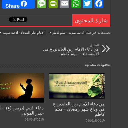
M
Pr
E
W
T
F
Share
e
in
m
h
wi
a
ss
tF
ail
at
tt
c
شارك المحتوى
a
ri
s
er
e
تصنيفات فرعية:
أدعية صوتية - ميثم كاظم
الإمام علي السجاد - أدعية صوتية
g
e
A
b
السابق
e
n
p
o
من دعاء الإمام زين العابدين ع في
الاستسقاء – ميثم كاظم
dl
p
o
y
k
محتويات مشابهة
من دعاء الإمام زين العابدين ع
دعاء النبي إدريس (ع) – ا
في وداع شهر رمضان – ميثم
حيدر المولى
كاظم
01/05/2020
23/05/2020