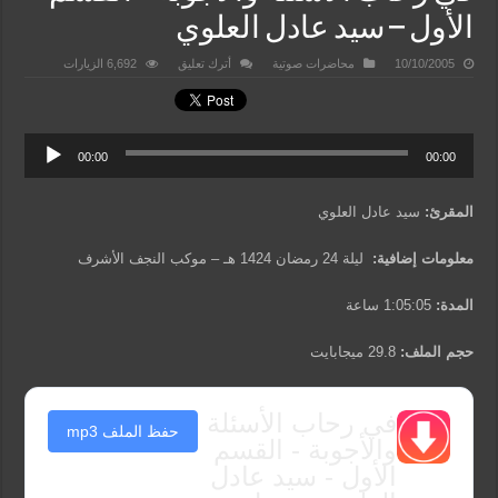
الأول – سيد عادل العلوي
10/10/2005
محاضرات صوتية
أترك تعليق
6,692 الزيارات
00:00
00:00
المقرئ:
سيد عادل العلوي
معلومات إضافية:
ليلة 24 رمضان 1424 هـ – موكب النجف الأشرف
المدة:
1:05:05 ساعة
حجم الملف:
29.8 ميجابايت
في رحاب الأسئلة
حفظ الملف mp3
والأجوبة - القسم
الأول - سيد عادل