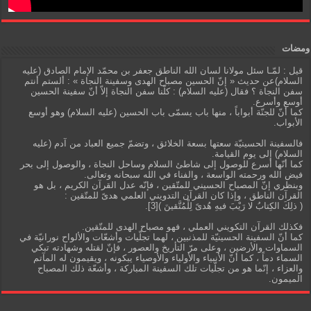
ومضات
قيل : لمّـا سئل مولانا لسان الله الناطق جعفر بن محمّد الإمام الصادق (عليه
السلام)عن حديث « إنّ الحسين مصباح الهدى وسفينة النجاة » : ألستم أنتم
سفن النجاة ؟ فقال (عليه السلام) : كلّنا سفن النجاة إلاّ أنّ سفينة الحسين
أوسع وأسرع.
كما أنّ للجنّة أبواباً ، منها باب يسمّى باب الحسين (عليه السلام) وهو أوسع
الأبواب.
فالسفينة الحسينيّة سعتها بسعة الخلائق ، وتضمّ جميع العباد من آدم (عليه
السلام) إلى يوم القيامة.
كما أنّها أسرع للوصول إلى شاطئ السلام وساحل النجاة ، والوصول إلى بحر
فيض الله ورحمته الواسعة ، والفناء في الله سبحانه وتعالى.
وبنظري إنّ المصباح الحسيني للمتّقين ، فإنّه عدل القرآن الكريم ، بل هو
القرآن الناطق ، وإذا كان القرآن التدويني العلمي هدىً للمتّقين :
( ذلِكَ الكِتابُ لا رَيْبَ فيهِ هُدىً لِلْمُتَّقينَ )[3].
فكذلك القرآن التكويني العملي ، فهو مصباح الهدى للمتّقين.
كما أنّ السفينة الحسينيّة للمذنبين ، لهما تجلّيات وأشعّات والألواح نورانيّة في
السماوات والأرضين ، وعلى مرّ التأريخ والعصور ، فإنّ لقتله وشهادته تبكي
السماء دماً ، كما أنّ الأنبياء والأولياء والأوصياء يبكونه ، ويقيمون له المآتم
والعزاء ، إنّما هو من تجلّيات تلك السفينة المباركة ، وأشعّة ذلك المصباح
الميمون.