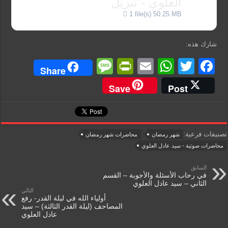
العلوي - تنزيل
1 file(s)
50.25 MB
شارك هذه:
M
Pr
E
W
T
F
Share
e
in
m
h
wi
a
Save
Post
ss
tF
ail
at
tt
c
a
ri
s
er
e
g
e
A
b
تصنيفات فرعية:
شهر رمضان
محاضرات شهر رمضان
e
n
p
o
محاضرات صوتية - سيد عادل العلوي
dl
p
o
السابق
في رحاب الأسئلة والأجوبة – القسم
y
k
الثاني – سيد عادل العلوي
التالي
أولياء الله في ليلة القدر- رفع
المصاحف (ليلة القدر الثالثة) – سيد
عادل العلوي