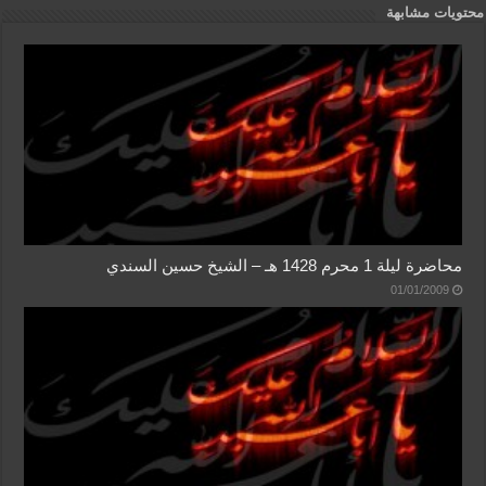
محتويات مشابهة
محاضرة ليلة 1 محرم 1428 هـ – الشيخ حسين السندي
01/01/2009