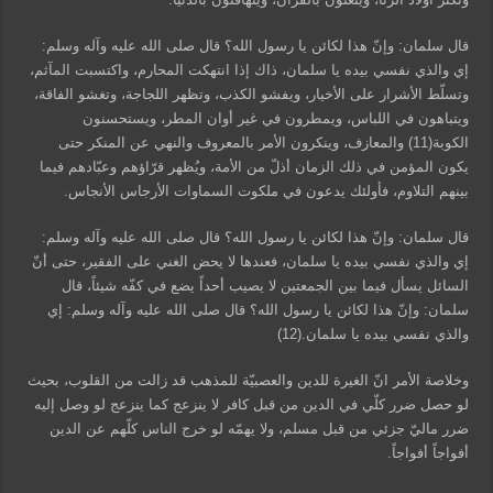
قال سلمان: وإنّ هذا لكائن يا رسول الله؟ قال صلى الله عليه وآله وسلم:
إي والذي نفسي بيده يا سلمان، ذاك إذا انتهكت المحارم، واكتسبت المآثم،
وتسلّط الأشرار على الأخيار، ويفشو الكذب، وتظهر اللجاجة، وتغشو الفاقة،
ويتباهون في اللباس، ويمطرون في غير أوان المطر، ويستحسنون
الكوبة(11) والمعازف، وينكرون الأمر بالمعروف والنهي عن المنكر حتى
يكون المؤمن في ذلك الزمان أذلّ من الأمة، ويُظهر قرّاؤهم وعبّادهم فيما
بينهم التلاوم، فأولئك يدعون في ملكوت السماوات الأرجاس الأنجاس.
قال سلمان: وإنّ هذا لكائن يا رسول الله؟ قال صلى الله عليه وآله وسلم:
إي والذي نفسي بيده يا سلمان، فعندها لا يحض الغني على الفقير، حتى أنّ
السائل يسأل فيما بين الجمعتين لا يصيب أحداً يضع في كفّه شيئاً، قال
سلمان: وإنّ هذا لكائن يا رسول الله؟ قال صلى الله عليه وآله وسلم: إي
والذي نفسي بيده يا سلمان.(12)
وخلاصة الأمر انّ الغيرة للدين والعصبيّة للمذهب قد زالت من القلوب، بحيث
لو حصل ضرر كلّي في الدين من قبل كافر لا ينزعج كما ينزعج لو وصل إليه
ضرر ماليّ جزئي من قبل مسلم، ولا يهمّه لو خرج الناس كلّهم عن الدين
أفواجاً أفواجاً.