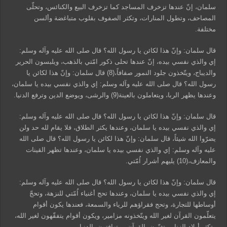
سلمان، إنّ عندها تزخرف المساجد كما تزخرف البيع والكنائس، وتحلّى
المصاحف، وتطول المنارات، وتكثر الصفوف بقلوب متباغضة وألسن
مختلفة.
قال سلمان: وإنّ هذا لكائن يا رسول الله؟ قال صلى الله عليه وآله وسلم:
إي والذي نفسي بيده، إنّ عندها تحلى ذكور امّتي بالذهب، ويلبسون الحرير
والديباج، ويتّخذون جلود النمور صفافاً،(8) قال سلمان: وإنّ هذا لكائن يا
رسول الله؟ قال صلى الله عليه وآله وسلم: إي والذي نفسي بيده يا سلمان،
وعندها يظهر الربا، ويتعاملون بالعينة(9) والرشى، ويوضع الدين وترفع الدنيا.
قال سلمان: وإنّ هذا لكائن يا رسول الله؟ قال صلى الله عليه وآله وسلم:
إي والذي نفسي بيده يا سلمان، وعندها يكثر الطلاق، فلا يقام لله حد ولن
يضرّوا الله شيئاً، قال سلمان: وإنّ هذا لكائن يا رسول الله؟ قال صلى الله
عليه وآله وسلم: إي والذي نفسي بيده يا سلمان، وعندها تظهر القينات
والمعازف،(10) يليهم أشرار اُمّتي.
قال سلمان: وإنّ هذا لكائن يا رسول الله؟ قال صلى الله عليه وآله وسلم:
إي والذي نفسي بيده يا سلمان، وعندها تحج أغنياء اُمّتي للنزهة، وتحجّ
أوساطها للتجارة، وتحج فقراؤهم للرياء والسمعة، فعندها يكون أقوام
يتعلّمون القرآن لغير الله ويتّخذونه مزامير، ويكون أقوام يتفقّهون لغير الله،
وتكثر أولاد الزنا، ويتغنّون بالقرآن، ويتهافتون بالدنيا.