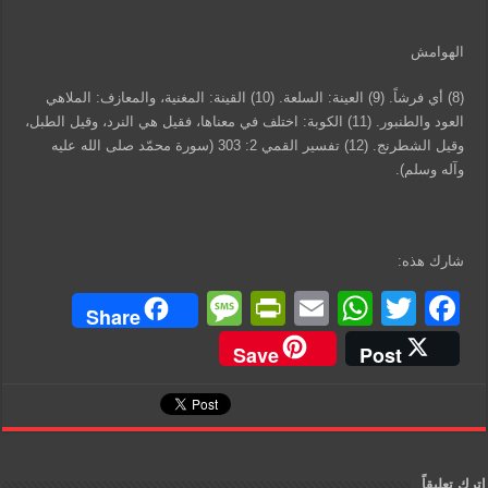
الهوامش
(8) أي فرشاً. (9) العينة: السلعة. (10) القينة: المغنية، والمعازف: الملاهي
العود والطنبور. (11) الكوبة: اختلف في معناها، فقيل هي النرد، وقيل الطبل،
وقيل الشطرنج. (12) تفسير القمي 2: 303 (سورة محمّد صلى الله عليه
وآله وسلم).
شارك هذه:
M
Pr
E
W
T
F
Share
e
in
m
h
wi
a
Save
Post
ss
tF
ail
at
tt
c
a
ri
s
er
e
g
e
A
b
e
n
p
o
اترك تعليقاً