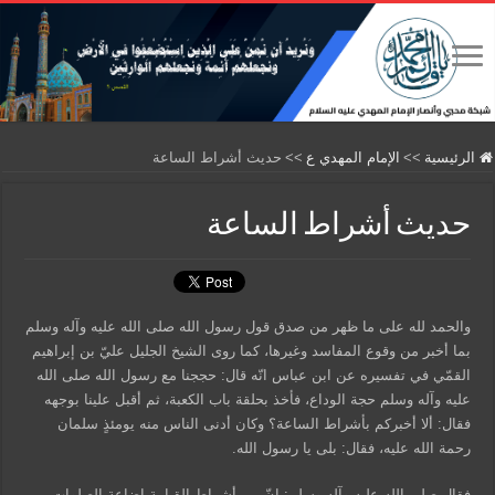
الرئيسية
>>
الإمام المهدي ع
>>
حديث أشراط الساعة
حديث أشراط الساعة
والحمد لله على ما ظهر من صدق قول رسول الله صلى الله عليه وآله وسلم
بما أخبر من وقوع المفاسد وغيرها، كما روى الشيخ الجليل عليّ بن إبراهيم
القمّي في تفسيره عن ابن عباس انّه قال: حججنا مع رسول الله صلى الله
عليه وآله وسلم حجة الوداع، فأخذ بحلقة باب الكعبة، ثم أقبل علينا بوجهه
فقال: ألا أخبركم بأشراط الساعة؟ وكان أدنى الناس منه يومئذٍ سلمان
رحمة الله عليه، فقال: بلى يا رسول الله.
فقال صلى الله عليه وآله وسلم: انّ من أشراط القيامة إضاعة الصلوات،