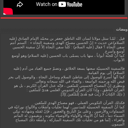
ومضات
قيل : لمّـا سئل مولانا لسان الله الناطق جعفر بن محمّد الإمام الصادق (عليه
السلام)عن حديث « إنّ الحسين مصباح الهدى وسفينة النجاة » : ألستم أنتم
سفن النجاة ؟ فقال (عليه السلام) : كلّنا سفن النجاة إلاّ أنّ سفينة الحسين
أوسع وأسرع.
كما أنّ للجنّة أبواباً ، منها باب يسمّى باب الحسين (عليه السلام) وهو أوسع
الأبواب.
فالسفينة الحسينيّة سعتها بسعة الخلائق ، وتضمّ جميع العباد من آدم (عليه
السلام) إلى يوم القيامة.
كما أنّها أسرع للوصول إلى شاطئ السلام وساحل النجاة ، والوصول إلى بحر
فيض الله ورحمته الواسعة ، والفناء في الله سبحانه وتعالى.
وبنظري إنّ المصباح الحسيني للمتّقين ، فإنّه عدل القرآن الكريم ، بل هو
القرآن الناطق ، وإذا كان القرآن التدويني العلمي هدىً للمتّقين :
( ذلِكَ الكِتابُ لا رَيْبَ فيهِ هُدىً لِلْمُتَّقينَ )[3].
فكذلك القرآن التكويني العملي ، فهو مصباح الهدى للمتّقين.
كما أنّ السفينة الحسينيّة للمذنبين ، لهما تجلّيات وأشعّات والألواح نورانيّة في
السماوات والأرضين ، وعلى مرّ التأريخ والعصور ، فإنّ لقتله وشهادته تبكي
السماء دماً ، كما أنّ الأنبياء والأولياء والأوصياء يبكونه ، ويقيمون له المآتم
والعزاء ، إنّما هو من تجلّيات تلك السفينة المباركة ، وأشعّة ذلك المصباح
الميمون.