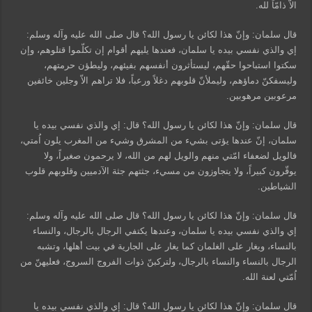
الاّ ذامّاً لله.
قال سلمان: وإنّ هذا لكائن يا رسول الله؟ قال صلى الله عليه وآله وسلم:
إي والذي نفسي بيده يا سلمان، فعندها يليهم أقوام إن تكلّموا قتلوهم، وإن
سكتوا استباحوا حقّهم، ليستأثرون أنفسهم بفيئهم، وليطؤن حرمتهم،
وليسفكنّ دماؤهم، وليملأنّ قلوبهم دغلاً ورعباً، فلا تراهم الاّ وجلين خائفين
مرعوبين مرهوبين.
قال سلمان: وإنّ هذا لكائن يا رسول الله؟ قال: إي والذي نفسي بيده يا
سلمان، إنّ عندها يؤتى بشيء من المشرق وشيء من المغرب يلون اُمتي،
فالويل لضعفاء امّتي منهم والويل لهم من الله، لا يرحمون صغيراً، ولا
يوقّرون كبيراً، ولا يتجاوزون من مسيء، جثتهم جثة الآدميين وقلوبهم قلوب
الشياطين.
قال سلمان: وإنّ هذا لكائن يا رسول الله؟ قال صلى الله عليه وآله وسلم:
إي والذي نفسي بيده يا سلمان، وعندها يكتفي الرجال بالرجال، والنساء
بالنساء، ويغار على الغلمان كما يغار على الجارية في بيت أهلها، وتشبه
الرجال بالنساء والنساء بالرجال، ولتركبنّ ذوات الفروج السروج، فعليهنّ من
اُمّتي لعنة الله.
قال سلمان: وإنّ هذا لكائن يا رسول الله؟ قال: إي والذي نفسي بيده يا