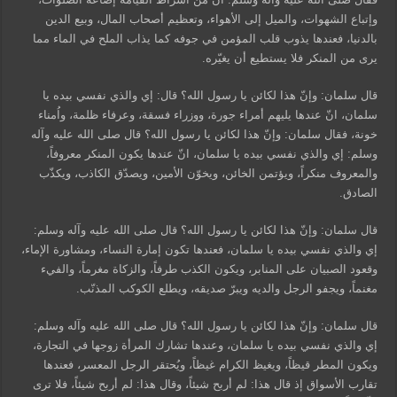
وإتباع الشهوات، والميل إلى الأهواء، وتعظيم أصحاب المال، وبيع الدين
بالدنيا، فعندها يذوب قلب المؤمن في جوفه كما يذاب الملح في الماء مما
يرى من المنكر فلا يستطيع أن يغيّره.
قال سلمان: وإنّ هذا لكائن يا رسول الله؟ قال: إي والذي نفسي بيده يا
سلمان، انّ عندها يليهم أمراء جورة، ووزراء فسقة، وعرفاء ظلمة، واُمناء
خونة، فقال سلمان: وإنّ هذا لكائن يا رسول الله؟ قال صلى الله عليه وآله
وسلم: إي والذي نفسي بيده يا سلمان، انّ عندها يكون المنكر معروفاً،
والمعروف منكراً، ويؤتمن الخائن، ويخوّن الأمين، ويصدّق الكاذب، ويكذّب
الصادق.
قال سلمان: وإنّ هذا لكائن يا رسول الله؟ قال صلى الله عليه وآله وسلم:
إي والذي نفسي بيده يا سلمان، فعندها تكون إمارة النساء، ومشاورة الإماء،
وقعود الصبيان على المنابر، ويكون الكذب طرفاً، والزكاة مغرماً، والفيء
مغنماً، ويجفو الرجل والديه ويبرّ صديقه، ويطلع الكوكب المذنّب.
قال سلمان: وإنّ هذا لكائن يا رسول الله؟ قال صلى الله عليه وآله وسلم:
إي والذي نفسي بيده يا سلمان، وعندها تشارك المرأة زوجها في التجارة،
ويكون المطر قيظاً، ويغيظ الكرام غيظاً، ويُحتقر الرجل المعسر، فعندها
تقارب الأسواق إذ قال هذا: لم أربح شيئاً، وقال هذا: لم أربح شيئاً، فلا ترى