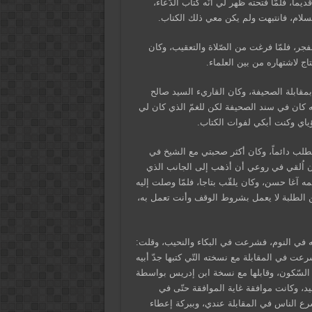
ماً، فلمّا فتحته ظهر لي انّه كتاب الدّعاء،
لسلام، فانتبهت ولم يكن معي ذلك الكتاب.
جر، فلمّا فرغت من الصّلاة والتعقيب، وكان
اج لاشتهاره من بين العلماء.
بمقابلة الصحيفة، وكان القاريء السيد صالح
ّه كان في سند الصحيفة لكن للغمّ الذي كان لي
ياي وكنت أبكي لفوات الكتاب.
 تطلب دائماً، وكان أكثر صحبتي مع الشيخ في
ى أن اُلقي في روعي أن أذهب إلى الجانب الذي
مه آغا حسن، وكان يلقّب بتاجا، فلمّا وصلت إليه
من الطلبة لا يعمل بشروط الوقف وأنت تعمل به،
ته في النوم، فشرعت في البكاء والنحيب، وقلت:
عت في المقابلة مع نسخته التّي كتبها جدّ أبيه
السّكون، وقابلها مع نسخة ابن إدريس بواسطة
يد، وكانت موافقة غاية الموافقة حتّى في
ع الناس في المقابلة عندي، وببركة إعطاء