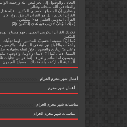
النجاة ، والوصول إلى بحر فيض الله ورحمته الواس
والفناء في الله سبحانه وتعالى.
وبنظري إنّ المصباح الحسيني للمتّقين ، فإنّه عدل
القرآن الكريم ، بل هو القرآن الناطق ، وإذا كان
القرآن التدويني العلمي هدىً للمتّقين :
( ذلِكَ الكِتابُ لا رَيْبَ فيهِ هُدىً لِلْمُتَّقينَ )[3].
فكذلك القرآن التكويني العملي ، فهو مصباح الهدى
للمتّقين.
كما أنّ السفينة الحسينيّة للمذنبين ، لهما تجلّيات
وأشعّات والألواح نورانيّة في السماوات والأرضين ،
وعلى مرّ التأريخ والعصور ، فإنّ لقتله وشهادته تبك
السماء دماً ، كما أنّ الأنبياء والأولياء والأوصياء يبكو
ويقيمون له المآتم والعزاء ، إنّما هو من تجلّيات تل
السفينة المباركة ، وأشعّة ذلك المصباح الميمون.
أعمال شهر محرم الحرام
أعمال شهر محرم
مناسبات شهر محرم الحرام
مناسبات شهر محرم الحرام