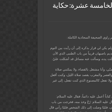
 الخامسة عشرة: حكاية
 راوي الصحيفة السجادية الكاملة:
ولم يكن لي قرار بذكره إلى أن رأيت بين النوم
يم باصبهان قريباً من باب الطنبى الذي الآن
ّلت يده، وسألت عنه مسائل قد أشكلت عليّ.
ي، وأنا مشتغل بالقضاء، ولا يمكنني صلاة
 والعصر والمغرب بقصد صلاة الليل، وكنت أفعل
 ولا تفعل كالمصنوع الذي كنت تفعل، إلى غير
باً أعمل عليه دائماً، فقال عليه السلام:
قال عليه السلام: رُحْ وخذ منه، فخرجت من باب
ان، فلمّا وصلت إلى ذلك الشخص فلمّا رآني قال