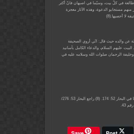
لعة في كلّ بيت، وسيّما في اصبهان فانّ أكثر
ر منهم مستجابو الدعوة، وهذه الآثار معجزة
 لا أحصيها.(8)
ة عن والده حيث قال: انّي أروي الصحيفة
البيت عليهم السلام، والدعاء الكامل بأسانيد
 وخليفة الرحمان صلوات الله وسلامه عليه في
(6) وفي الأنوار النعمانية (تفريش). (7) الأنوار النعمانية 2: 303، ونحوها في البحار 52: 174. (8) راجع البحار 53: 276/
Save
Post