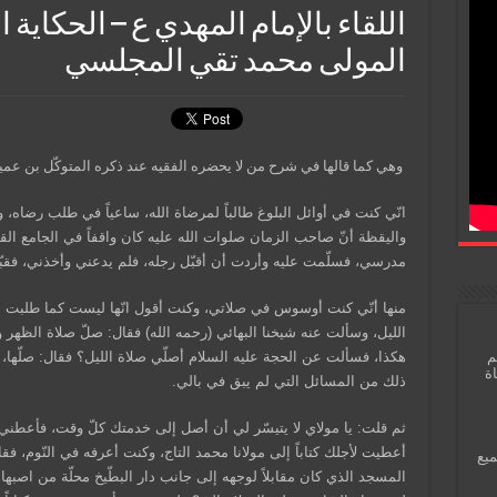
اللقاء بالإمام المهدي ع – الحكاية
المولى محمد تقي المجلسي
وهي كما قالها في شرح من لا يحضره الفقيه عند ذكره المتوكّل بن عمير
انّي كنت في أوائل البلوغ طالباً لمرضاة الله، ساعياً في طلب رضاه، 
واليقظة أنّ صاحب الزمان صلوات الله عليه كان واقفاً في الجامع القد
مدرسي، فسلّمت عليه وأردت أن أقبّل رجله، فلم يدعني وأخذني، فقب
منها أنّي كنت أوسوس في صلاتي، وكنت أقول انّها ليست كما طلبت منّ
الليل، وسألت عنه شيخنا البهائي (رحمه الله) فقال: صلّ صلاة الظهر
هكذا، فسألت عن الحجة عليه السلام أصلّي صلاة الليل؟ فقال: صلّها،
م
اة
ذلك من المسائل التي لم يبق في بالي.
ثم قلت: يا مولاي لا يتيسّر لي أن أصل إلى خدمتك كلّ وقت، فأعطني كتا
أعطيت لأجلك كتاباً إلى مولانا محمد التاج، وكنت أعرفه في النّوم، ف
ميع
المسجد الذي كان مقابلاً لوجهه إلى جانب دار البطّيخ محلّة من اصبه