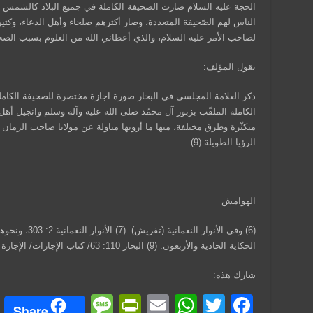
الحجة عليه السلام صارت الصحيفة الكاملة في جميع البلاد كالشمس طا
الناس لهم الصّحيفة المتعددة، وصار أكثرهم صلحاء وأهل الدعاء، وكثي
لصاحب الأمر عليه السلام، والذي أعطاني الله من العلوم بسبب الصحيفة
يقول المؤلف:
ذكر العلامة المجلسي في البحار صورة اجازة مختصرة للصحيفة الكامل
الكاملة الملقّب بزبور آل محمّد صلى الله عليه وآله وسلم وانجيل أهل 
متكثّرة وطرق مختلفة، منها ما أرويها مناولة عن مولانا صاحب الزمان
الرؤيا الطويلة.(9)
الهوامش
الحكاية الحادية والأربعون. (9) البحار 110: 63/ كتاب الإجازات/ الإجازة رقم 43.
شارك هذه:
M
Pr
E
W
T
F
Share