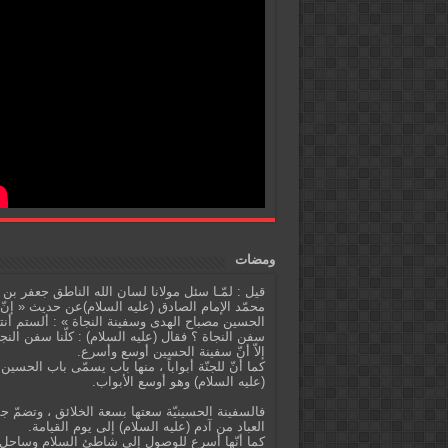
ومضات
قيل : لمّـا سئل مولانا لسان الله الناطق جعفر بن
محمّد الإمام الصادق (عليه السلام)عن حديث « إنّ
الحسين مصباح الهدى وسفينة النجاة » : ألستم أنت
سفن النجاة ؟ فقال (عليه السلام) : كلّنا سفن النج
إلاّ أنّ سفينة الحسين أوسع وأسرع.
كما أنّ للجنّة أبواباً ، منها باب يسمّى باب الحسين
(عليه السلام) وهو أوسع الأبواب.
فالسفينة الحسينيّة سعتها بسعة الخلائق ، وتضمّ ج
العباد من آدم (عليه السلام) إلى يوم القيامة.
كما أنّها أسرع للوصول إلى شاطئ السلام وساحل