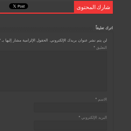
ss
tF
ail
at
tt
c
شارك المحتوى
a
ri
s
er
e
g
e
A
b
اترك تعليقاً
e
n
p
o
لن يتم نشر عنوان بريدك الإلكتروني.
الحقول الإلزامية مشار إليها بـ
*
dl
p
o
التعليق
*
y
k
الاسم
*
البريد الإلكتروني
*