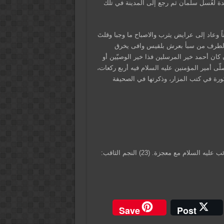
احدة لغُسل سلمان ثم رجع إلى المدينة في تلك
اً وعاد إلى عرايض يثرب والاصباح ما وجبا وقلتَ
دّ الطرف من سبأ بعرش بلقيس وافى يخرق
ن كان أحمد خير المرسلين فذا خير الوصيّين أو
ى أمير المؤمنين عليه السلام فيه أربع ركعات،
ذكورة في كتب المزار، وذكرتها في الصحيفة
(21) صرحة الدار: عرصتها. (22) مجموعة ورام 2: 303/ فيمن رأى الغائب عليه السلام مع معجزة. (23) النجم الثاقب:
Save
Post