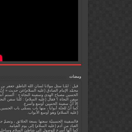
ومضات
قيل : لمّـا سئل مولانا لسان الله الناطق جعفر بن
محمّد الإمام الصادق (عليه السلام)عن حديث « إنّ
الحسين مصباح الهدى وسفينة النجاة » : ألستم أنت
سفن النجاة ؟ فقال (عليه السلام) : كلّنا سفن النج
إلاّ أنّ سفينة الحسين أوسع وأسرع.
كما أنّ للجنّة أبواباً ، منها باب يسمّى باب الحسين
(عليه السلام) وهو أوسع الأبواب.
فالسفينة الحسينيّة سعتها بسعة الخلائق ، وتضمّ ج
العباد من آدم (عليه السلام) إلى يوم القيامة.
كما أنّها أسرع للوصول إلى شاطئ السلام وساحل