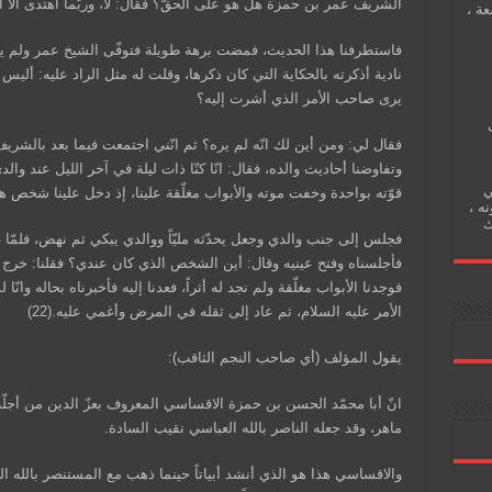
الشريف عمر بن حمزة هل هو على الحقّ؟ فقال: لا، وربّما اهتدى الاّ ا
عة ،
فاستطرفنا هذا الحديث، فمضت برهة طويلة فتوفّى الشيخ عمر ولم يشع 
نادية أذكرته بالحكاية التي كان ذكرها، وقلت له مثل الراد عليه: أل
يرى صاحب الأمر الذي أشرت إليه؟
فقال لي: ومن أين لك انّه لم يره؟ ثم انّني اجتمعت فيما بعد بالش
وتفاوضنا أحاديث والده، فقال: انّا كنّا ذات ليلة في آخر الليل عند
ي
قوّته بواحدة وخفت موته والأبواب مغلّقة علينا، إذ دخل علينا شخص ه
نه ،
ك
فجلس إلى جنب والدي وجعل يحدّثه مليّاً ووالدي يبكي ثم نهض، فلمّا
فأجلسناه وفتح عينيه وقال: أين الشخص الذي كان عندي؟ فقلنا: خرج 
فوجدنا الأبواب مغلّقة ولم نجد له أثراً، فعدنا إليه فأخبرناه بحاله وانّا
الأمر عليه السلام، ثم عاد إلى ثقله في المرض وأغمي عليه.(22)
يقول المؤلف (أي صاحب النجم الثاقب):
انّ أبا محمّد الحسن بن حمزة الاقساسي المعروف بعزّ الدين من أجلّ
ماهر، وقد جعله الناصر بالله العباسي نقيب السادة.
والاقساسي هذا هو الذي أنشد أبياتاً حينما ذهب مع المستنصر بالله ا