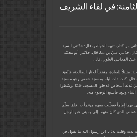
الثامنة: في لقاء الشريف
اني من كتاب تنبيه الخواطر، قال: حدّثني السيد
: حدّثني عليّ بن نما، قال: حدّثني أبو محمّد
يّ المدايني العلوي، قال:
بتلاً للعبادة، مقتفياً للآثار الصالحة، فاتّفق
يه، قال: كنت ذات ليلة بمسجد جعفي وهو مسجد
ليّ ثلاثة أشخاص فدخلوا المسجد، فلمّا توسّطوا
هما إماماً فصلّيت معهم مؤتماً به، فلمّا سلّم
لشخص الذي كان منهما إلى يميني عن الرجل،
 يديه وقلت له: يا ابن رسول الله ما تقول في