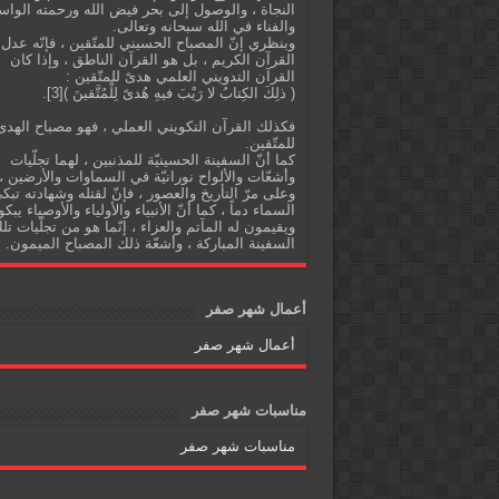
النجاة ، والوصول إلى بحر فيض الله ورحمته الواس
والفناء في الله سبحانه وتعالى.
وبنظري إنّ المصباح الحسيني للمتّقين ، فإنّه عدل
القرآن الكريم ، بل هو القرآن الناطق ، وإذا كان
القرآن التدويني العلمي هدىً للمتّقين :
( ذلِكَ الكِتابُ لا رَيْبَ فيهِ هُدىً لِلْمُتَّقينَ )[3].
فكذلك القرآن التكويني العملي ، فهو مصباح الهدى
للمتّقين.
كما أنّ السفينة الحسينيّة للمذنبين ، لهما تجلّيات
وأشعّات والألواح نورانيّة في السماوات والأرضين ،
وعلى مرّ التأريخ والعصور ، فإنّ لقتله وشهادته تبك
السماء دماً ، كما أنّ الأنبياء والأولياء والأوصياء يبكو
ويقيمون له المآتم والعزاء ، إنّما هو من تجلّيات تل
السفينة المباركة ، وأشعّة ذلك المصباح الميمون.
أعمال شهر صفر
أعمال شهر صفر
مناسبات شهر صفر
مناسبات شهر صفر