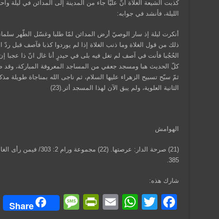
كذبت الشيعة الغلاة انّ عليّاً جاء من المدينة إلى المدائن في ليلة و
الليلة، فأنشد في جوابه:
أنكرت ليلة إذ سار الوصيّ أرض المدائن لمّا طلبا وغسّل الطّهر سلمان
ذلك من قول الغلاة وما ذنب الغلاة إذا لم يوردوا كذبا فآصف قبل ر
الحُجُبا فأنت في آصف لم تغل فيه بلى في حيدرٍ أنا غال انّ ذا عجبا إ
كلّ الحديث هبا ومسجد جعفي من المساجد المعروفة المباركة، وقد صلّ
ثمّ سبّح تسبيح الزهراء عليها السلام، ثم ناجى الله بمناجاة طويلة م
الثانية العلوية، ولم يبق الآن لهذا المسجد أثر.(23)
الهوامش
385.
شارك هذه:
M
Pr
E
W
T
F
Share
e
in
m
h
wi
a