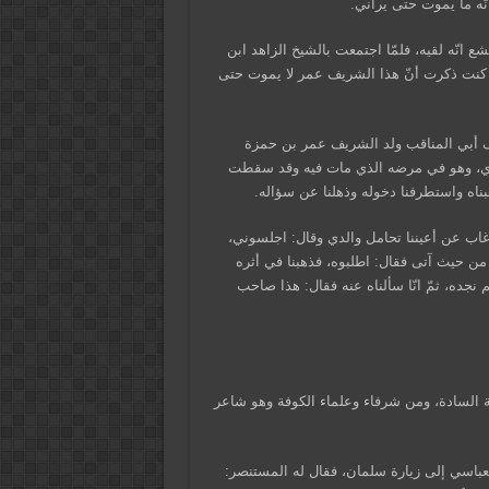
نّه ما يموت حتى يراني.
انّه لقيه، فلمّا اجتمعت بالشيخ الزاهد ابن
يس كنت ذكرت أنّ هذا الشريف عمر لا يموت حتى
ريف أبي المناقب ولد الشريف عمر بن حمزة
 والدي، وهو في مرضه الذي مات فيه وقد سقطت
بناه واستطرفنا دخوله وذهلنا عن سؤاله.
 غاب عن أعيننا تحامل والدي وقال: اجلسوني،
من حيث آتى فقال: اطلبوه، فذهبنا في أثره
 لم نجده، ثمّ انّا سألناه عنه فقال: هذا صاحب
ة السادة، ومن شرفاء وعلماء الكوفة وهو شاعر
لعباسي إلى زيارة سلمان، فقال له المستنصر: