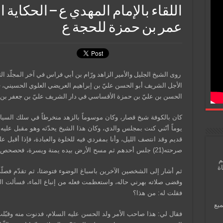
اللقاء بالإمام المهدي ع – الحكاية 
عمر بن حمزة للحجة ع
روى الشيخ الجليل والأمير الزاهد ورّام بن أبي فراس في آخر المجلّد الث
الأجل الشريف أبو الحسن عليّ بن إبراهيم العريضي العلوي الحسيني، قال
الحسن بن عليّ بن حمزة الأقساسي في دار الشريف عليّ بن جعفر بن عل
كان بالكوفة شيخ قصار، وكان موسوماً بالزهد منخرطاً في سلك السياحة، مت
يوماً أنّني كنت بمجلس والدي، وكان هذا الشيخ يحدّثه وهو مقبل عل
قديم وقد انتصف الليل، وأنا بمفردي فيه للخلوة والعبادة، فإذا أقبل ع
صرحته(21) جلس أحدهم ثم مسح الأرض بيده يمنة ويسرة، فحصحص الماء ونبع، فأسبغ الوضوء منه.
م
اة
ثم أشار إلى الشخصين الآخرين باسباغ الوضوء فتوضئا، ثم تقدّم فصلّى ب
وقضى صلاته بهرني حاله، واستعظمت فعله من إنباع الماء، فسألت ا
فقلت له: من هذا؟
ميع
فقال لي: هذا صاحب الأمر ولد الحسن عليه السلام، فدنوت منه وقبّلت