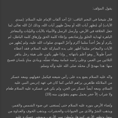
يقول المؤلف:
قال شيخنا في النجم الثاقب: انّ أحد ألقاب الإمام عليه السلام: (مبدي
الآيات) أي مُظهِر آيات الله أو محلّ ظهور آيات الله، وذلك انّ الله تعالى لما
جعل الخلافة في الأرض، وأرسل الرسل والأنبياء بالآيات والبيّنات والمعاجز
الباهرة لهداية الخلق وإرشادهم، وإعلاء كلمة الحق وإزهاق كلمة الباطل، لم
يكرم أو يعزّ أحداً مثلما أكرم وأعزّ المهدي صلوات الله عليه، ولم يُظهِر من
الآيات والمعاجز مثلما أظهر على يده المباركة عليه السلام، فقد أعطاه
عمراً طويلاً _ وهو أعلم بانتهائه _ وإذا ظهر يكون على هيئة رجل يناهز
الثلاثين من العمر، وعلى رأسه غمامة بيضاء تضلّه، وينادي منادٍ بلسان فصيح
منها: هذا مهديّ آل محمّد صلى الله عليه وآله وسلم.
وانّه عليه السلام يضع يده على رأس شيعته فيكمل عقولهم، ومعه عسكر
من الملائكة ظاهرين يراهم الناس كما كان في عهد إدريس النبي عليه
السلام، ومعه أيضاً عسكر من الجن، ولم يكن في عسكره عليه السلام طعام
ولا شراب إلاّ حجر يحمل معهم يتقوّتون منه.(19)
وتُضاء الأرض بنوره عليه السلام حتى يُستغنى عن ضوء الشمس والقمر،
ويذهب الشرّ والأذى من الحيوانات والحشرات، ويذهب الخوف والعداوة من
بينها، وتظهر الأرض كنوزها، ويُبطئ سير الأرض، ويمشي عسكره عليه