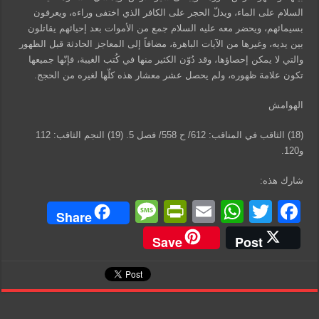
السلام على الماء، ويدلّ الحجر على الكافر الذي اختفى وراءه، ويعرفون
بسيمائهم، ويحضر معه عليه السلام جمع من الأموات بعد إحيائهم يقاتلون
بين يديه، وغيرها من الآيات الباهرة، مضافاً إلى المعاجز الحادثة قبل الظهور
والتي لا يمكن إحصاؤها، وقد دُوّن الكثير منها في كُتب الغيبة، فإنّها جميعها
تكون علامة ظهوره، ولم يحصل عشر معشار هذه كلّها لغيره من الحجج.
الهوامش
(18) الثاقب في المناقب: 612/ ح 558/ فصل 5. (19) النجم الثاقب: 112
و120.
شارك هذه:
M
Pr
E
W
T
F
Share
e
in
m
h
wi
a
Save
Post
ss
tF
ail
at
tt
c
a
ri
s
er
e
g
e
A
b