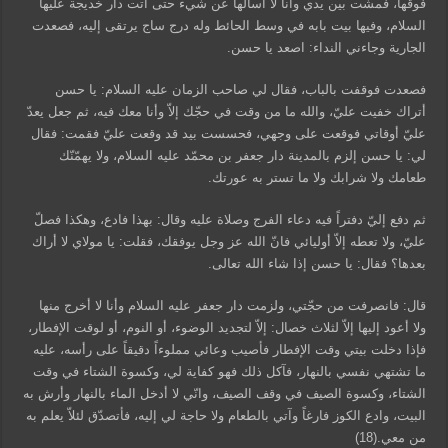
فوقها، فمشت بين يدي وأنا لا أسألها عن شيء حتى أتت دار خديجة عليها
السلام، وفيها بيت بابه في وسط الحائط وله درج ساج يرتقى إليه، فصعدت
الجارية وجاءني النداء: اصعد يا حسن.
فصعدت فوقفت بالباب، فقال لي صاحب الزمان عليه السلام: يا حسن
أتراك خفيت عليّ، والله ما من وقت في حجّك إلاّ وأنا معك فيه، ثم جعل يعدّ
عليّ أوقاتي فوقعت على وجهي، فحسست بيد قد وقعت عليّ فقمت: فقال
لي: يا حسن إلزم بالمدينة دار جعفر بن محمّد عليه السلام، ولا يهمّنّك
طعامك ولا شرابك ولا ما تستر به عورتك.
ثم دفع إليّ دفتراً فيه دعاء الفرج وصلاة عليه وقال: بهذا فادع، وهكذا فصلّ
عليّ، ولا تعطه إلاّ أوليائي فانّ الله عز وجل يوفقك، فقلت: يا مولاي لا أراك
بعدها؟ فقال: يا حسن إذا شاء الله تعالى.
قال: فانصرفت من حجّتي، ولزمت دار جعفر عليه السلام وأنا لا أخرج منها
ولا أعود إليها إلاّ لثلاث خصال: إلاّ لتجديد الوضوء، أو النوم، أو لوقت الإفطار،
فإذا دخلت بيتي وقت الإفطار فأصيب وعائي مملوءاً دقيقاً على رأسه، عليه
ما تشتهي نفسي بالنهار، فآكل ذلك فهو كفاية لي، وكسوة الشتاء في وقت
الشتاء، وكسوة الصيف في وقف الصيف، وانّي لا أدخل الماء بالنهار وأرش به
البيت، وادع الكوز فارغاً وآتي بالطعام ولا حاجة لي إليه، فأتصدّق لئلاّ يعلم به
من معي.(18)