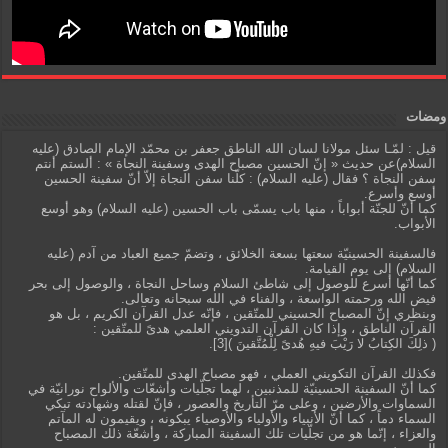
ومضات
قيل : لمّـا سئل مولانا لسان الله الناطق جعفر بن محمّد الإمام الصادق (عليه
السلام)عن حديث « إنّ الحسين مصباح الهدى وسفينة النجاة » : ألستم أنتم
سفن النجاة ؟ فقال (عليه السلام) : كلّنا سفن النجاة إلاّ أنّ سفينة الحسين
أوسع وأسرع.
كما أنّ للجنّة أبواباً ، منها باب يسمّى باب الحسين (عليه السلام) وهو أوسع
الأبواب.
فالسفينة الحسينيّة سعتها بسعة الخلائق ، وتضمّ جميع العباد من آدم (عليه
السلام) إلى يوم القيامة.
كما أنّها أسرع للوصول إلى شاطئ السلام وساحل النجاة ، والوصول إلى بحر
فيض الله ورحمته الواسعة ، والفناء في الله سبحانه وتعالى.
وبنظري إنّ المصباح الحسيني للمتّقين ، فإنّه عدل القرآن الكريم ، بل هو
القرآن الناطق ، وإذا كان القرآن التدويني العلمي هدىً للمتّقين :
( ذلِكَ الكِتابُ لا رَيْبَ فيهِ هُدىً لِلْمُتَّقينَ )[3].
فكذلك القرآن التكويني العملي ، فهو مصباح الهدى للمتّقين.
كما أنّ السفينة الحسينيّة للمذنبين ، لهما تجلّيات وأشعّات والألواح نورانيّة في
السماوات والأرضين ، وعلى مرّ التأريخ والعصور ، فإنّ لقتله وشهادته تبكي
السماء دماً ، كما أنّ الأنبياء والأولياء والأوصياء يبكونه ، ويقيمون له المآتم
والعزاء ، إنّما هو من تجلّيات تلك السفينة المباركة ، وأشعّة ذلك المصباح