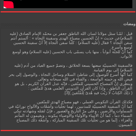
ومضات
قيل : لمّـا سئل مولانا لسان الله الناطق جعفر بن محمّد الإمام الصادق (عليه
السلام)عن حديث « إنّ الحسين مصباح الهدى وسفينة النجاة » : ألستم أنتم
سفن النجاة ؟ فقال (عليه السلام) : كلّنا سفن النجاة إلاّ أنّ سفينة الحسين
أوسع وأسرع.
كما أنّ للجنّة أبواباً ، منها باب يسمّى باب الحسين (عليه السلام) وهو أوسع
الأبواب.
فالسفينة الحسينيّة سعتها بسعة الخلائق ، وتضمّ جميع العباد من آدم (عليه
السلام) إلى يوم القيامة.
كما أنّها أسرع للوصول إلى شاطئ السلام وساحل النجاة ، والوصول إلى بحر
فيض الله ورحمته الواسعة ، والفناء في الله سبحانه وتعالى.
وبنظري إنّ المصباح الحسيني للمتّقين ، فإنّه عدل القرآن الكريم ، بل هو
القرآن الناطق ، وإذا كان القرآن التدويني العلمي هدىً للمتّقين :
( ذلِكَ الكِتابُ لا رَيْبَ فيهِ هُدىً لِلْمُتَّقينَ )[3].
فكذلك القرآن التكويني العملي ، فهو مصباح الهدى للمتّقين.
كما أنّ السفينة الحسينيّة للمذنبين ، لهما تجلّيات وأشعّات والألواح نورانيّة في
السماوات والأرضين ، وعلى مرّ التأريخ والعصور ، فإنّ لقتله وشهادته تبكي
السماء دماً ، كما أنّ الأنبياء والأولياء والأوصياء يبكونه ، ويقيمون له المآتم
والعزاء ، إنّما هو من تجلّيات تلك السفينة المباركة ، وأشعّة ذلك المصباح
الميمون.