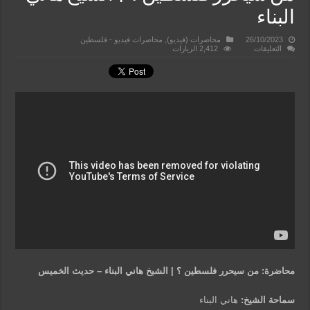
البناء
26/10/2023
محاضرات (فيديو)
,
محاضرات فيديو - فلسطين
على
التعليقات
2,412 الزيارات
من
سيحرر
فلسطين
؟
|
الشيخ
هاني
البناء
مغلقة
محاضرة: من سيحرر فلسطين ؟ | الشيخ هاني البناء – حديث الخميس
سماحة الشيخ:
هاني البناء