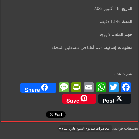
التاريخ:
18 أكتوبر 2023
المدة:
13:46 دقيقة
حجم الملف:
لا يوجد
معلومات إضافية:
دعم أهلنا في فلسطين المحتلة
شارك هذه:
M
Pr
E
W
T
F
Share
e
in
m
h
wi
a
Save
Post
ss
tF
ail
at
tt
c
a
ri
s
er
e
g
e
A
b
تصنيفات فرعية:
محاضرات فيديو - الشيخ هاني البناء
e
n
p
o