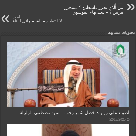
السابق
dl
p
o
من الذي يحرر فلسطين ؟ ستتحرر
مرتين ؟ – سيد بهاء الموسوي
y
k
التالي
لا للتطبيع – الشيخ هاني البناء
محتويات مشابهة
أضواء على روايات فضل شهر رجب – سيد مصطفى الزلزلة
22/12/2025