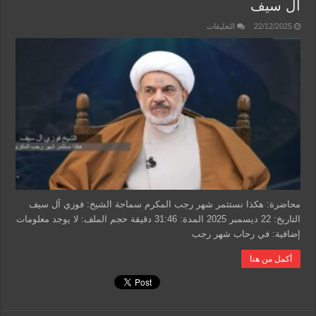
آل سيف
على
22/12/2025
التعليقات
هكذا
نستثمر
شهر
رجب
المكرم
–
الشيخ
فوزي
آل
سيف
مغلقة
محاضرة: هكذا نستثمر شهر رجب المكرم سماحة الشيخ: فوزي آل سيف
التاريخ: 22 ديسمبر 2025 المدة: 31:46 دقيقة حجم الملف: لا يوجد معلومات
إضافية: في رحاب شهر رجب
أكمل من هنا