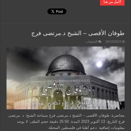
أكمل من هنا
طوفان الأقصى – الشيخ د.مرتضى فرج
على
26/10/2023
التعليقات
طوفان
الأقصى
–
الشيخ
د.مرتضى
فرج
مغلقة
محاضرة: طوفان الأقصى – الشيخ د.مرتضى فرج سماحة الشيخ: د. مرتضى
فرج التاريخ: 13 أكتوبر 2023 المدة: 25:50 دقيقة حجم الملف: لا يوجد
معلومات إضافية: دعم أهلنا في فلسطين المحتلة