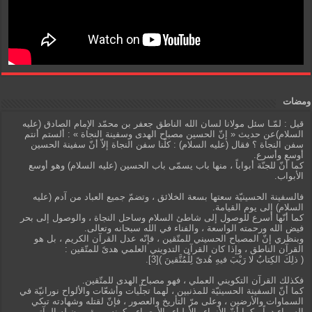
ومضات
قيل : لمّـا سئل مولانا لسان الله الناطق جعفر بن محمّد الإمام الصادق (عليه
السلام)عن حديث « إنّ الحسين مصباح الهدى وسفينة النجاة » : ألستم أنتم
سفن النجاة ؟ فقال (عليه السلام) : كلّنا سفن النجاة إلاّ أنّ سفينة الحسين
أوسع وأسرع.
كما أنّ للجنّة أبواباً ، منها باب يسمّى باب الحسين (عليه السلام) وهو أوسع
الأبواب.
فالسفينة الحسينيّة سعتها بسعة الخلائق ، وتضمّ جميع العباد من آدم (عليه
السلام) إلى يوم القيامة.
كما أنّها أسرع للوصول إلى شاطئ السلام وساحل النجاة ، والوصول إلى بحر
فيض الله ورحمته الواسعة ، والفناء في الله سبحانه وتعالى.
وبنظري إنّ المصباح الحسيني للمتّقين ، فإنّه عدل القرآن الكريم ، بل هو
القرآن الناطق ، وإذا كان القرآن التدويني العلمي هدىً للمتّقين :
( ذلِكَ الكِتابُ لا رَيْبَ فيهِ هُدىً لِلْمُتَّقينَ )[3].
فكذلك القرآن التكويني العملي ، فهو مصباح الهدى للمتّقين.
كما أنّ السفينة الحسينيّة للمذنبين ، لهما تجلّيات وأشعّات والألواح نورانيّة في
السماوات والأرضين ، وعلى مرّ التأريخ والعصور ، فإنّ لقتله وشهادته تبكي
السماء دماً ، كما أنّ الأنبياء والأولياء والأوصياء يبكونه ، ويقيمون له المآتم