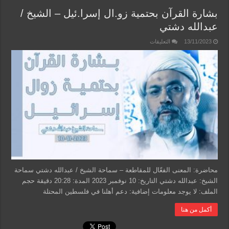
بشارة القرآن بحتمية زو.ال إسرا.ئيل – الشيخ /
عبدالله دشتي
على
13/11/2023
التعليقات
بشارة
القرآن
بحتمية
زو.ال
إسرا.ئيل
–
الشيخ
/
عبدالله
دشتي
مغلقة
محاضرة: المعنى الفعّال للمقاطعة – سماحة الشيخ / عبدالله دشتي سماحة
الشيخ: عبدالله دشتي التاريخ: 10 نوفمبر 2023 المدة: 20:28 دقيقة حجم
الملف: لا يوجد معلومات إضافية: دعم أهلنا في فلسطين المحتلة
أكمل من هنا